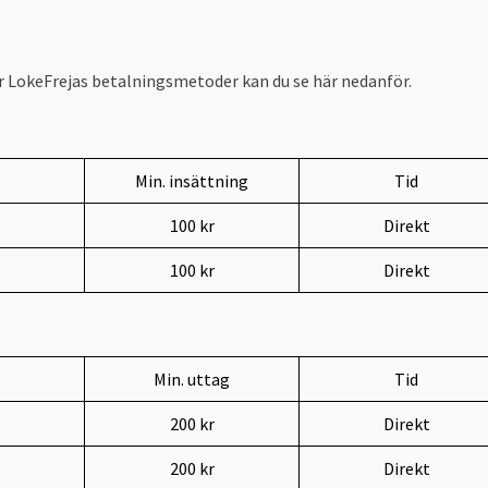
ör LokeFrejas betalningsmetoder kan du se här nedanför.
Min. insättning
Tid
100 kr
Direkt
100 kr
Direkt
Min. uttag
Tid
200 kr
Direkt
200 kr
Direkt