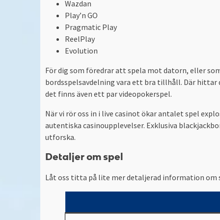
Wazdan
Play’n GO
Pragmatic Play
ReelPlay
Evolution
För dig som föredrar att spela mot datorn, eller som v
bordsspelsavdelning vara ett bra tillhåll. Där hittar
det finns även ett par videopokerspel.
När vi rör oss in i live casinot ökar antalet spel expl
autentiska casinoupplevelser. Exklusiva blackjackbo
utforska.
Detaljer om spel
Låt oss titta på lite mer detaljerad information om