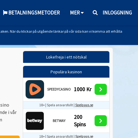
BETALNINGSMETODER
MER
INLOGGNING
 smaken. När du klickar på utgående länkar på vår sida kan vi komma att erhålla
Lokefreja i ett nötskal
Populära kasinon
1000 Kr
SPEEDYCASINO
asino
18+ | Spela ansvarsfullt |
Spelpaus.se
de i vår
200
m
BETWAY
Spins
18+ | Spela ansvarsfullt |
Spelpaus.se