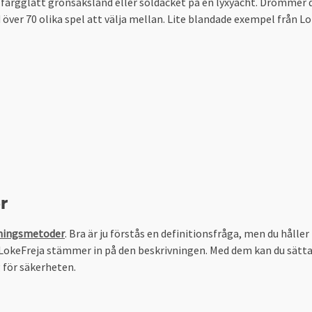
tt färgglatt grönsaksland eller soldäcket på en lyxyacht. Drömmer
över 70 olika spel att välja mellan. Lite blandade exempel från L
r
ningsmetoder
. Bra är ju förstås en definitionsfråga, men du hålle
s LokeFreja stämmer in på den beskrivningen. Med dem kan du sätta
 för säkerheten.