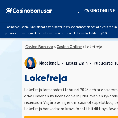
CASINO ONLINE
Casinobonusar.nu upprätthålls av experter inom spelbranschen och alla våra rankninga
provision, utan någon kostnad från din sida. Läs en fullständig förklaring
här
Casino Bonusar
»
Casino Online
»
Lokefreja
Madelene L.
•
Lästid: 2min
•
Publicerad: 1
Lokefreja
LokeFreja lanserades i februari 2025 och är en samm
drivs under en ny licens och erbjuder även en rykand
recension. Vi går även igenom casinots spelutbud, 
LokeFreja har vad som krävs för att bli ditt nya favor