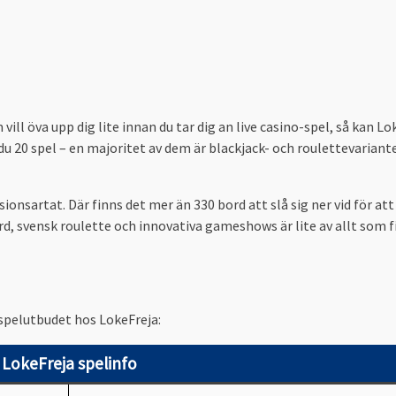
ill öva upp dig lite innan du tar dig an live casino-spel, så kan Lo
 du 20 spel – en majoritet av dem är blackjack- och roulettevariant
osionsartat. Där finns det mer än 330 bord att slå sig ner vid för att
rd, svensk roulette och innovativa gameshows är lite av allt som f
 spelutbudet hos LokeFreja:
LokeFreja spelinfo