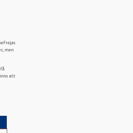
keFrejas
er, men
 få
inns att