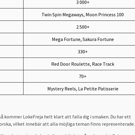
3 000+
Twin Spin Megaways, Moon Princess 100
2 500+
Mega Fortune, Sakura Fortune
330+
Red Door Roulette, Race Track
70+
Mystery Reels, La Petite Patisserie
å kommer LokeFreja helt klart att falla dig i smaken. Du har ett
rska, vilket innebär att alla möjliga teman finns representerade