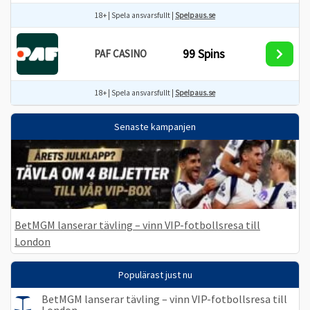
18+ | Spela ansvarsfullt |
Spelpaus.se
99 Spins
PAF CASINO
18+ | Spela ansvarsfullt |
Spelpaus.se
Senaste kampanjen
BetMGM lanserar tävling – vinn VIP-fotbollsresa till
London
Populärast just nu
BetMGM lanserar tävling – vinn VIP-fotbollsresa till
London