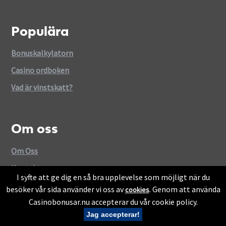
Populära
Bonuskalkylatorn
Casino ordboken
Vad är vinstskatt?
Om oss
Om Oss
Kontakt
I syfte att ge dig en så bra upplevelse som möjligt när du
Villkor
besöker vår sida använder vi oss av
. Genom att använda
cookies
Casinobonusar.nu accepterar du vår cookie policy.
Sitemap
Jag accepterar!