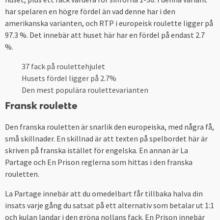
har spelaren en högre fördel än vad denne har i den
amerikanska varianten, och RTP i europeisk roulette ligger på
97.3 %. Det innebär att huset här har en fördel på endast 2.7
%.
37 fack på roulettehjulet
Husets fördel ligger på 2.7%
Den mest populära roulettevarianten
Fransk roulette
Den franska rouletten är snarlik den europeiska, med några få,
små skillnader. En skillnad är att texten på spelbordet här är
skriven på franska istället för engelska. En annan är La
Partage och En Prison reglerna som hittas i den franska
rouletten.
La Partage innebär att du omedelbart får tillbaka halva din
insats varje gång du satsat på ett alternativ som betalar ut 1:1
och kulan landar i den gröna nollans fack. En Prison innebär