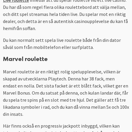
Live roulette
innebär att du spelar roulette vid ett live casino.
Du har då som regel flera olika roulettebord att välja mellan,
och ditt spel streamas hela tiden live. Du spelar mot en riktig
dealer, och detta är en så autentisk casinoupplevelse du kan få
hemifrån soffan.
Du kan normalt sett spela live roulette både från din dator
såväl som från mobiltelefon eller surfplatta.
Marvel roulette
Marvel roulette är en riktigt rolig spelupplevelse, vilken är
skapad av utvecklarna Playtech. Denna har 38 fack, men
endast en nolla. Det sista facket är ett blått fack, vilket ger en
Marvel Bonus. Om du satsat på denna, och kulan landar där, får
du spela tre spins på en slot med tre hjul. Det gäller att få tre
likadana symboler i rad, och du kan då vinna mellan 5x och 100x
din insats.
Här finns också en progressiv jackpott inbyggd, vilken kan