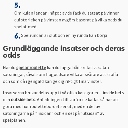
Om kulan landar i något av de fack du satsat på vinner
du! storleken på vinsten avgörs baserat på vilka odds du
spelat med.
Spelrundan är slut och en ny runda kan börja
Grundläggande insatser och deras
odds
När du
spelar roulette
kan du lägga både relativt säkra
satsningar, såväl som högoddsare vilka är svårare att träffa
och som då i gengäld kan ge dig riktigt fina vinster.
Insatserna brukar delas upp i två olika kategorier –
inside bets
och
outside bets
. Anledningen till varför de kallas så har att
göra med hur roulettebordet ser ut, med en del av
satsningarna på “insidan” och en del på “utsidan” av
spelplanen.