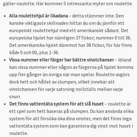
gäller roulette. Här kommer 5 intressanta myter om roulette.
Alla roulettehjul är likadana
– detta stämmer inte. Den
kanske viktigaste skillnaden hittar du om du jämför ett
europeiskt roulettehjul med ett amerikanskt sådant. Det
europeiska hjulet har nämligen 37 fickor; nummer 0 till 36.
Det amerikanska hjulet däremot har 38 fickor, för här finns
både 0 och 00, plus 1-36.
Vissa nummer eller färger har bättre vinstchanser
– ibland
kan vissa nummer eller någon av färgerna på hjulet komma
upp fler gånger än övriga när man spelar. Roulette avgörs
dock helt och hållet av slumpen, vilket innebär att
vinstchansen för varje satsning nollställs mellan varje
snurr.
Det finns vattentäta system för att slå huset
– roulette är
ett spel som helt baseras på slumpen. Du kan använda olika
system för att försöka öka dina vinster, men det finns inga
vattentäta system som kan garantera dig vinst mot huset i
roulette.