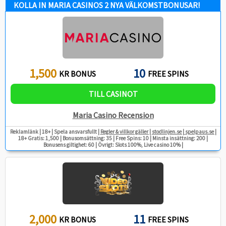
KOLLA IN MARIA CASINOS 2 NYA VÄLKOMSTBONUSAR!
1,500
10
KR BONUS
FREE SPINS
TILL CASINOT
Maria Casino Recension
Reklamlänk | 18+ | Spela ansvarsfullt |
Regler & villkor gäller |
stodlinjen.se |
spelpaus.se |
18+ Gratis: 1,500 | Bonusomsättning: 35 | Free Spins: 10 | Minsta insättning: 200 |
Bonusens giltighet: 60 | Övrigt: Slots 100%, Live casino 10% |
2,000
11
KR BONUS
FREE SPINS