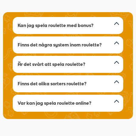
Kan jag spela roulette med bonus?
Finns det några system inom roulette?
Är det svårt att spela roulette?
Finns det olika sorters roulette?
Var kan jag spela roulette online?