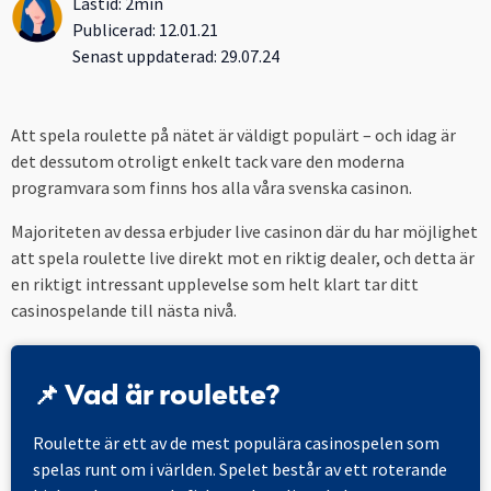
Lästid: 2min
Publicerad: 12.01.21
Senast uppdaterad: 29.07.24
Att spela roulette på nätet är väldigt populärt – och idag är
det dessutom otroligt enkelt tack vare den moderna
programvara som finns hos alla våra svenska casinon.
Majoriteten av dessa erbjuder live casinon där du har möjlighet
att spela roulette live direkt mot en riktig dealer, och detta är
en riktigt intressant upplevelse som helt klart tar ditt
casinospelande till nästa nivå.
📌 Vad är roulette?
Roulette är ett av de mest populära casinospelen som
spelas runt om i världen. Spelet består av ett roterande