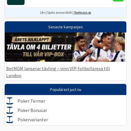
18+ | Spela ansvarsfullt |
Spelpaus.se
Senaste kampanjen
BetMGM lanserar tävling – vinn VIP-fotbollsresa till
London
Populärast just nu
Poker Termer
Poker Bonusar
Pokervarianter