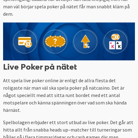
man väl börjar spela poker på nätet får man snabbt kläm på
dem.
Live Poker på nätet
Att spela live poker online är enligt de allra flesta det
roligaste när man väl ska spela poker på nätcasino. Det är
något speciellt med att sitta runt bordet med ett antal
motspelare och känna spänningen över vad som ska hända
härnäst.
Spelbolagen erbjuder ett stort utbud av live poker. Det går att
hitta allt från snabba heads up–matcher till turneringar som
håller på i flera timmar/dagar och cash games där man