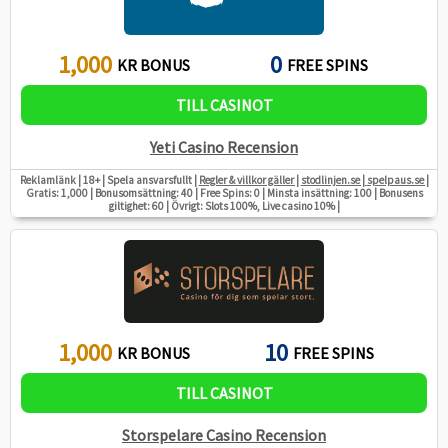
1,000
0
KR BONUS
FREE SPINS
TILL CASINOT
Yeti Casino Recension
Reklamlänk | 18+ | Spela ansvarsfullt |
Regler & villkor gäller |
stodlinjen.se |
spelpaus.se |
Gratis: 1,000 | Bonusomsättning: 40 | Free Spins: 0 | Minsta insättning: 100 | Bonusens
giltighet: 60 | Övrigt: Slots 100%, Live casino 10% |
1,000
10
KR BONUS
FREE SPINS
TILL CASINOT
Storspelare Casino Recension