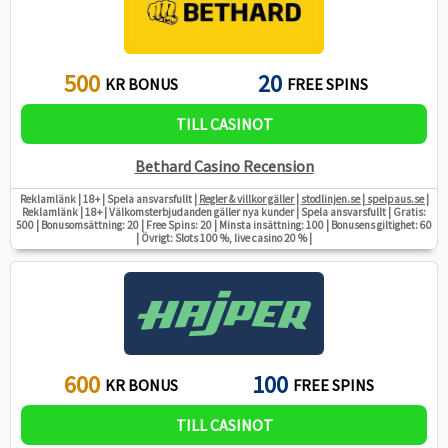
500
20
KR BONUS
FREE SPINS
TILL CASINOT
Bethard Casino Recension
Reklamlänk | 18+ | Spela ansvarsfullt |
Regler & villkor gäller |
stodlinjen.se |
spelpaus.se |
Reklamlänk | 18+ | Välkomsterbjudanden gäller nya kunder | Spela ansvarsfullt | Gratis:
500 | Bonusomsättning: 20 | Free Spins: 20 | Minsta insättning: 100 | Bonusens giltighet: 60
| Övrigt: Slots 100 %, live casino 20 % |
600
100
KR BONUS
FREE SPINS
TILL CASINOT