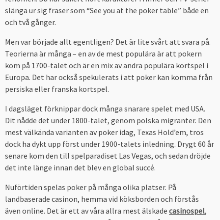
slänga ur sig fraser som “See you at the poker table” både en
och två gånger.
Men var började allt egentligen? Det är lite svårt att svara på.
Teorierna är många – en av de mest populära är att pokern
kom på 1700-talet och är en mix av andra populära kortspel i
Europa. Det har också spekulerats i att poker kan komma från
persiska eller franska kortspel.
I dagsläget förknippar dock många snarare spelet med USA.
Dit nådde det under 1800-talet, genom polska migranter. Den
mest välkända varianten av poker idag, Texas Hold’em, tros
dock ha dykt upp först under 1900-talets inledning. Drygt 60 år
senare kom den till spelparadiset Las Vegas, och sedan dröjde
det inte länge innan det blev en global succé.
Nuförtiden spelas poker på många olika platser. På
landbaserade casinon, hemma vid köksborden och förstås
även online. Det är ett av våra allra mest älskade
casinospel
,