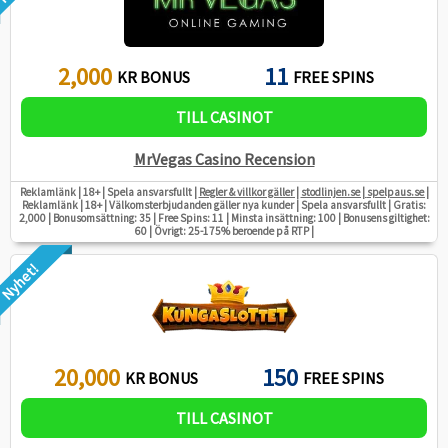
2,000
11
KR BONUS
FREE SPINS
TILL CASINOT
MrVegas Casino Recension
Reklamlänk | 18+ | Spela ansvarsfullt |
Regler & villkor gäller |
stodlinjen.se |
spelpaus.se |
Reklamlänk | 18+ | Välkomsterbjudanden gäller nya kunder | Spela ansvarsfullt | Gratis:
2,000 | Bonusomsättning: 35 | Free Spins: 11 | Minsta insättning: 100 | Bonusens giltighet:
60 | Övrigt: 25-175% beroende på RTP |
Nyhet!
20,000
150
KR BONUS
FREE SPINS
TILL CASINOT