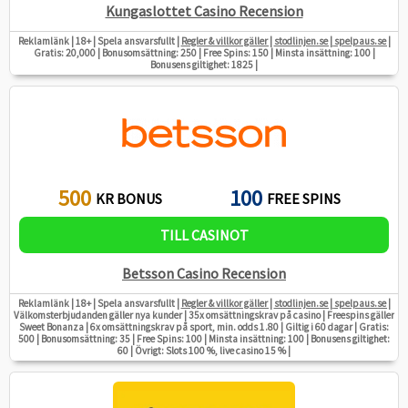
Kungaslottet Casino Recension
Reklamlänk | 18+ | Spela ansvarsfullt |
Regler & villkor gäller |
stodlinjen.se |
spelpaus.se |
Gratis: 20,000 | Bonusomsättning: 250 | Free Spins: 150 | Minsta insättning: 100 |
Bonusens giltighet: 1825 |
500
100
KR BONUS
FREE SPINS
TILL CASINOT
Betsson Casino Recension
Reklamlänk | 18+ | Spela ansvarsfullt |
Regler & villkor gäller |
stodlinjen.se |
spelpaus.se |
Välkomsterbjudanden gäller nya kunder | 35x omsättningskrav på casino | Freespins gäller
Sweet Bonanza | 6x omsättningskrav på sport, min. odds 1.80 | Giltig i 60 dagar | Gratis:
500 | Bonusomsättning: 35 | Free Spins: 100 | Minsta insättning: 100 | Bonusens giltighet:
60 | Övrigt: Slots 100 %, live casino 15 % |