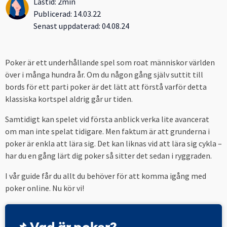
Lästid: 2min
Publicerad: 14.03.22
Senast uppdaterad: 04.08.24
Poker är ett underhållande spel som roat människor världen
över i många hundra år. Om du någon gång själv suttit till
bords för ett parti poker är det lätt att förstå varför detta
klassiska kortspel aldrig går ur tiden.
Samtidigt kan spelet vid första anblick verka lite avancerat
om man inte spelat tidigare. Men faktum är att grunderna i
poker är enkla att lära sig. Det kan liknas vid att lära sig cykla –
har du en gång lärt dig poker så sitter det sedan i ryggraden.
I vår guide får du allt du behöver för att komma igång med
poker online. Nu kör vi!
📌 Vad är poker?