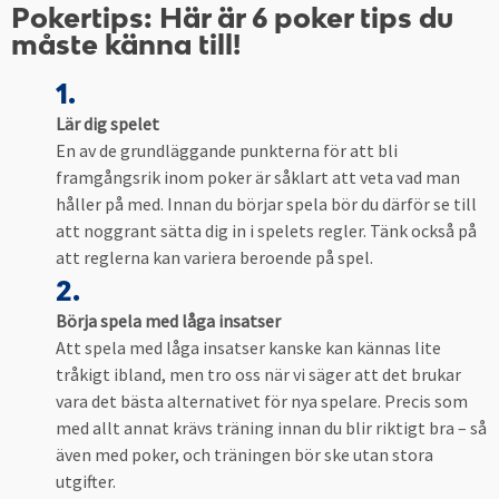
Pokertips: Här är 6 poker tips du
måste känna till!
Lär dig spelet
En av de grundläggande punkterna för att bli
framgångsrik inom poker är såklart att veta vad man
håller på med. Innan du börjar spela bör du därför se till
att noggrant sätta dig in i spelets regler. Tänk också på
att reglerna kan variera beroende på spel.
Börja spela med låga insatser
Att spela med låga insatser kanske kan kännas lite
tråkigt ibland, men tro oss när vi säger att det brukar
vara det bästa alternativet för nya spelare. Precis som
med allt annat krävs träning innan du blir riktigt bra – så
även med poker, och träningen bör ske utan stora
utgifter.