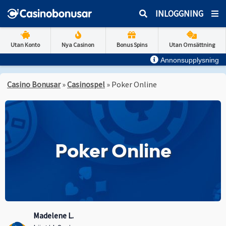
INLOGGNING
Utan Konto
Nya Casinon
Bonus Spins
Utan Omsättning
Annonsupplysning
Casino Bonusar
»
Casinospel
»
Poker Online
Poker Online
Madelene L.