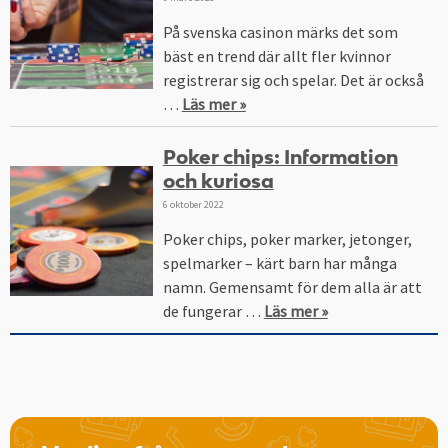
På svenska casinon märks det som
bäst en trend där allt fler kvinnor
registrerar sig och spelar. Det är också
…
Läs mer »
Poker chips: Information
och kuriosa
6 oktober 2022
Poker chips, poker marker, jetonger,
spelmarker – kärt barn har många
namn. Gemensamt för dem alla är att
de fungerar …
Läs mer »