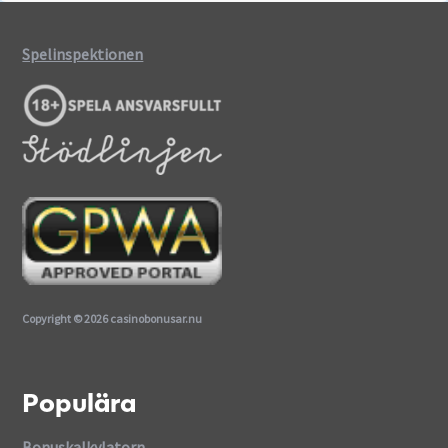
Spelinspektionen
Copyright © 2026 casinobonusar.nu
Populära
Bonuskalkylatorn