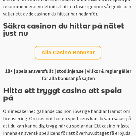
rekommenderar vi definitivt att du läser igenom vår guide och
väljer ett av de casinon du hittar här nedanför.
Säkra casinon du hittar på nätet
just nu
Alla Casino Bonusar
18+ | spela ansvarsfullt | stodlinjen.se | villkor & regler gäller
för alla bonusar på sajten
Hitta ett tryggt casino att spela
på
Onlinesäkerhet gällande casinon i Sverige handlar främst om
licensiering. Om casinot har en spellicens kan du vara säker på
att du kan känna dig trygg när du spelar där. Ett casino måste
inneha en svensk spellicens för att överhuvudtaget få erbjuda