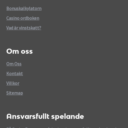
Bonuskalkylatorn
Casino ordboken
Vad är vinstskatt?
Om oss
Om Oss
Kontakt
Villkor
Sitemap
Ansvarsfullt spelande