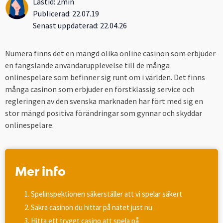
Lästid: 2min
Publicerad: 22.07.19
Senast uppdaterad: 22.04.26
Numera finns det en mängd olika online casinon som erbjuder
en fängslande användarupplevelse till de många
onlinespelare som befinner sig runt om i världen. Det finns
många casinon som erbjuder en förstklassig service och
regleringen av den svenska marknaden har fört med sig en
stor mängd positiva förändringar som gynnar och skyddar
onlinespelare.
Mer info
Spelinspektionen säkerställer att vi spelar säkert
Säkra casinon du hittar på nätet just nu
Hitta ett tryggt casino att spela på