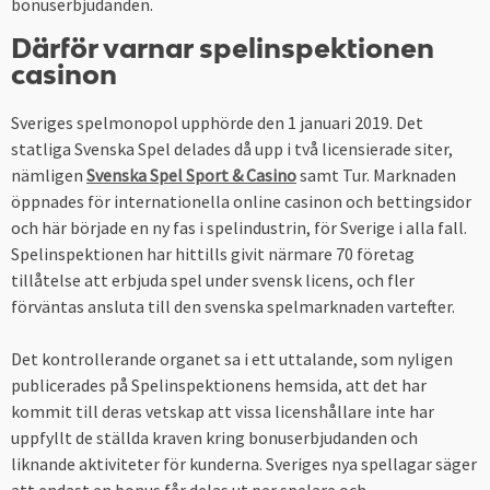
bonuserbjudanden.
Därför varnar spelinspektionen
casinon
Sveriges spelmonopol upphörde den 1 januari 2019. Det
statliga Svenska Spel delades då upp i två licensierade siter,
nämligen
Svenska Spel Sport & Casino
samt Tur. Marknaden
öppnades för internationella online casinon och bettingsidor
och här började en ny fas i spelindustrin, för Sverige i alla fall.
Spelinspektionen har hittills givit närmare 70 företag
tillåtelse att erbjuda spel under svensk licens, och fler
förväntas ansluta till den svenska spelmarknaden vartefter.
Det kontrollerande organet sa i ett uttalande, som nyligen
publicerades på Spelinspektionens hemsida, att det har
kommit till deras vetskap att vissa licenshållare inte har
uppfyllt de ställda kraven kring bonuserbjudanden och
liknande aktiviteter för kunderna. Sveriges nya spellagar säger
att endast en bonus får delas ut per spelare och