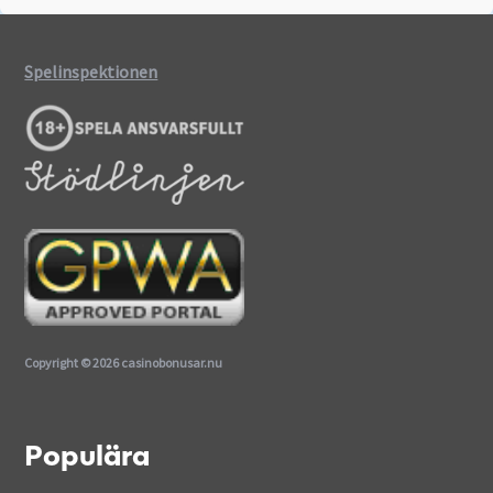
Spelinspektionen
Copyright © 2026 casinobonusar.nu
Populära