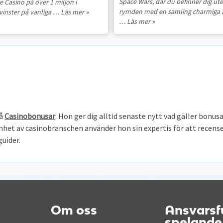
Space Wars, där du befinner dig ute 
 Casino på över 1 miljon i
rymden med en samling charmiga a
vinster på vanliga …
Läs mer »
…
Läs mer »
på
Casinobonusar
. Hon ger dig alltid senaste nytt vad gäller bonus
het av casinobranschen använder hon sin expertis för att recense
guider.
Om oss
Ansvarsfu
spelande