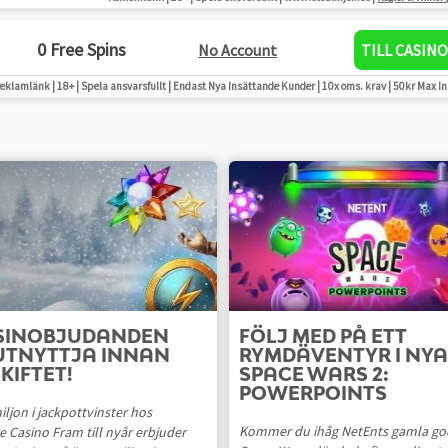
0 Free Spins
No Account
TILL CASIN
eklamlänk | 18+ | Spela ansvarsfullt | Endast Nya Insättande Kunder | 10x oms. krav | 50kr Max In
ASINOBJUDANDEN
FÖLJ MED PÅ ETT
UTNYTTJA INNAN
RYMDÄVENTYR I NYA
KIFTET!
SPACE WARS 2:
POWERPOINTS
iljon i jackpottvinster hos
Kommer du ihåg NetEnts gamla go
 Casino Fram till nyår erbjuder