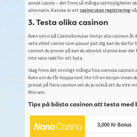
annat casino – det finns så många valmöjligheter i
alternativ. Kanske är ett
casino utan registrering
någ
3. Testa olika casinon
Även om vi på Casinobonusar testar alla casinon åt di
veta vilket casino som passar just dig kan du därför
casinot du provar på kan du absolut stanna kvar där 
inte vara rädd för att byta.
Idag finns det otroligt många fina svenska casinon at
Även om du får hoppa runt lite till en början innan d
provat på flera casinon vet du ju också att du inte m
Win win.
Tips på bästa casinon att testa med
3,000
Kr Bonus