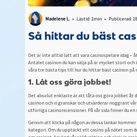
Madelene L.
•
Lästid: 2min
•
Publicerad: 1
Så hittar du bäst ca
Det är inte alltid lätt att vara casinospelare idag –
Antalet casinon du kan välja på är mycket stort och 
våra tre bästa tips till hur du hittar bäst casinon på
1. Låt oss göra jobbet!
Det absolut enklaste är att låta oss göra jobbet åt 
casinon och vi granskar och utvärderar noggrant vår
utförliga casinorecensioner. På vår sida finner du en
Genom att klicka på någon av dessa länkar kommer 
kategori. Om du upptäckt ett casino på nätet som du 
om casinot. Använd vår sökfunktion och skriv in casi