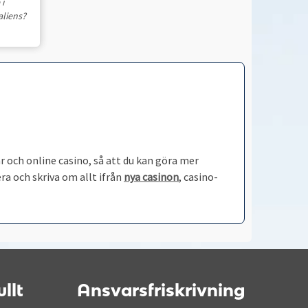
i
liens?
ar och online casino, så att du kan göra mer
ra och skriva om allt ifrån
nya casinon
, casino-
llt
Ansvarsfriskrivning