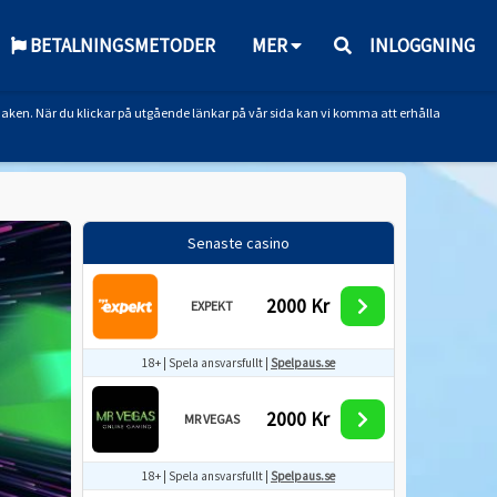
BETALNINGSMETODER
MER
INLOGGNING
 smaken. När du klickar på utgående länkar på vår sida kan vi komma att erhålla
Senaste casino
2000 Kr
EXPEKT
18+ | Spela ansvarsfullt |
Spelpaus.se
2000 Kr
MR VEGAS
18+ | Spela ansvarsfullt |
Spelpaus.se