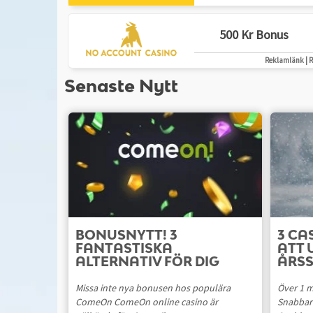
500
Kr Bonus
Reklamlänk | R
Senaste Nytt
BONUSNYTT! 3
3 C
FANTASTISKA
ATT 
ALTERNATIV FÖR DIG
ÅRSS
Missa inte nya bonusen hos populära
Över 1 m
ComeOn ComeOn online casino är
Snabbare