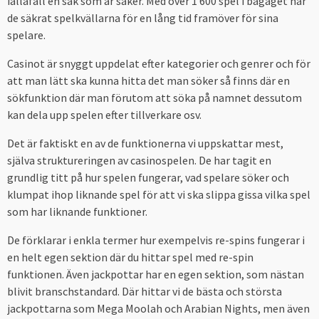
iallafall en sak som är säker. Med över 1 600 spel i bagaget har
de säkrat spelkvällarna för en lång tid framöver för sina
spelare.
Casinot är snyggt uppdelat efter kategorier och genrer och för
att man lätt ska kunna hitta det man söker så finns där en
sökfunktion där man förutom att söka på namnet dessutom
kan dela upp spelen efter tillverkare osv.
Det är faktiskt en av de funktionerna vi uppskattar mest,
själva struktureringen av casinospelen. De har tagit en
grundlig titt på hur spelen fungerar, vad spelare söker och
klumpat ihop liknande spel för att vi ska slippa gissa vilka spel
som har liknande funktioner.
De förklarar i enkla termer hur exempelvis re-spins fungerar i
en helt egen sektion där du hittar spel med re-spin
funktionen. Även jackpottar har en egen sektion, som nästan
blivit branschstandard. Där hittar vi de bästa och största
jackpottarna som Mega Moolah och Arabian Nights, men även