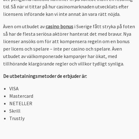
tid. Så när vi tittar på hur casinomarknaden utvecklats efter
licensens införande kan vi inte annat än vara rätt nöjda.
Även om utbudet av
casino bonus
i Sverige fått stryka på foten
så har de flesta seriösa aktörer hanterat det med bravur. Nya
licenser ansöks om för att kompensera regeln om en bonus
per licens och spelare – inte per casino och spelare. Även
utbudet av välkomponerade kampanjer har ökat, med
tillhörande klargörande regler och villkor tydligt synliga.
De utbetalningsmetoder de erbjuder är:
VISA
Mastercard
NETELLER
Skrill
Trustly