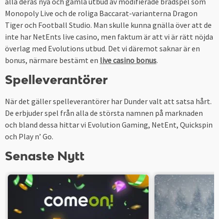
alla deras nya och gamla utbud av modifierade brädspel som
Monopoly Live och de roliga Baccarat-varianterna Dragon
Tiger och Football Studio. Man skulle kunna gnälla över att de
inte har NetEnts live casino, men faktum är att vi är rätt nöjda
överlag med Evolutions utbud. Det vi däremot saknar är en
bonus, närmare bestämt en
live casino bonus
.
Spelleverantörer
När det gäller spelleverantörer har Dunder valt att satsa hårt.
De erbjuder spel från alla de största namnen på marknaden
och bland dessa hittar vi Evolution Gaming, NetEnt, Quickspin
och Play n’ Go.
Senaste Nytt