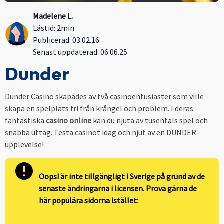
Madelene L.
Lästid: 2min
Publicerad: 03.02.16
Senast uppdaterad: 06.06.25
Dunder
Dunder Casino skapades av två casinoentusiaster som ville
skapa en spelplats fri från krångel och problem. I deras
fantastiska
casino online
kan du njuta av tusentals spel och
snabba uttag. Testa casinot idag och njut av en DUNDER-
upplevelse!
Oops! är inte tillgängligt i Sverige på grund av de
senaste ändringarna i licensen. Prova gärna de
här populära sidorna istället: