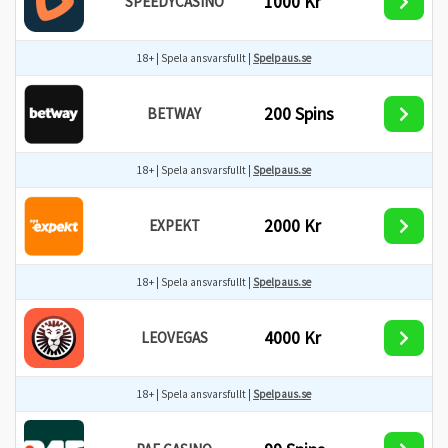
1000 Kr
SPEEDYCASINO
18+ | Spela ansvarsfullt |
Spelpaus.se
200 Spins
BETWAY
18+ | Spela ansvarsfullt |
Spelpaus.se
2000 Kr
EXPEKT
18+ | Spela ansvarsfullt |
Spelpaus.se
4000 Kr
LEOVEGAS
18+ | Spela ansvarsfullt |
Spelpaus.se