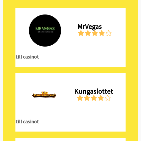
MrVegas
till casinot
Kungaslottet
till casinot