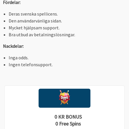
Fördelar:
Deras svenska spellicens.
Den användarvänliga sidan.
Mycket hjälpsam support.
Bra utbud av betalningslösningar.
Nackdelar:
Inga odds.
Ingen telefonsupport.
0 KR BONUS
0 Free Spins