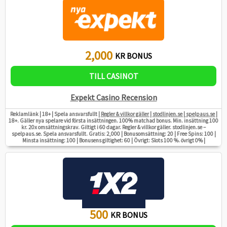
2,000
KR BONUS
TILL CASINOT
Expekt Casino Recension
Reklamlänk | 18+ | Spela ansvarsfullt |
Regler & villkor gäller |
stodlinjen.se |
spelpaus.se |
18+. Gäller nya spelare vid första insättningen. 100% matchad bonus. Min. insättning 100
kr. 20x omsättningskrav. Giltigt i 60 dagar. Regler & villkor gäller. stodlinjen.se –
spelpaus.se. Spela ansvarsfullt. Gratis: 2,000 | Bonusomsättning: 20 | Free Spins: 100 |
Minsta insättning: 100 | Bonusens giltighet: 60 | Övrigt: Slots 100 %. övrigt 0% |
500
KR BONUS