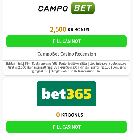
2,500
KR BONUS
TILL CASINOT
CampoBet Casino Recension
Reklamlänk | 18+ | Spela ansvarsfullt |
Regler & villkor gäller |
stodlinjen.se |
spelpaus.se |
Gratis: 2,500 | Bonusomsättning: 35 | Free Spins: 0 | Minsta insättning: 100 | Bonusens
giltighet: 60 | Övrigt: Slots 100 %, live casino 10 % |
0
KR BONUS
TILL CASINOT