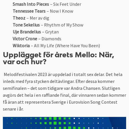
Smash Into Pieces
– Six Feet Under
Tennessee Tears
– Now I Know
Theoz
– Mer av dig
Tone Sekelius
– Rhythm of My Show
Uje Brandelius
– Grytan
Victor Crone
– Diamonds
Wiktoria
– All My Life (Where Have You Been)
Upplägget för årets Mello: När,
var och hur?
Melodifestivalen 2023 är uppdelad i totalt sex delar. Det hela
inleds med fyra stycken deltävlingar. Efter dessa kommer
semifinalen – det som tidigare var Andra Chansen. Slutligen
avgörs det hela i en rafflande final, där vinnaren sedan kommer
få äran att representera Sverige i Eurovision Song Contest
senare i år.