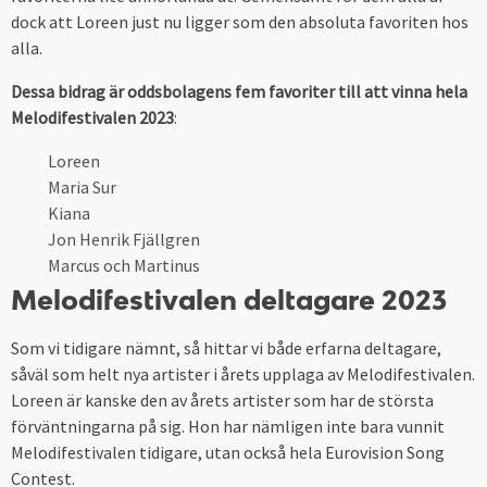
dock att Loreen just nu ligger som den absoluta favoriten hos
alla.
Dessa bidrag är oddsbolagens fem favoriter till att vinna hela
Melodifestivalen 2023
:
Loreen
Maria Sur
Kiana
Jon Henrik Fjällgren
Marcus och Martinus
Melodifestivalen deltagare 2023
Som vi tidigare nämnt, så hittar vi både erfarna deltagare,
såväl som helt nya artister i årets upplaga av Melodifestivalen.
Loreen är kanske den av årets artister som har de största
förväntningarna på sig. Hon har nämligen inte bara vunnit
Melodifestivalen tidigare, utan också hela Eurovision Song
Contest.