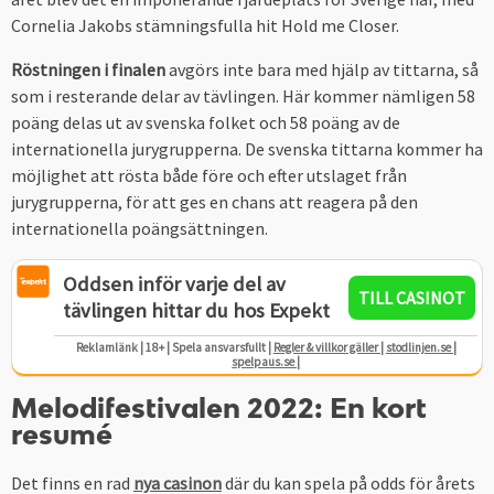
Cornelia Jakobs stämningsfulla hit Hold me Closer.
Röstningen i finalen
avgörs inte bara med hjälp av tittarna, så
som i resterande delar av tävlingen. Här kommer nämligen 58
poäng delas ut av svenska folket och 58 poäng av de
internationella jurygrupperna. De svenska tittarna kommer ha
möjlighet att rösta både före och efter utslaget från
jurygrupperna, för att ges en chans att reagera på den
internationella poängsättningen.
Oddsen inför varje del av
TILL CASINOT
tävlingen hittar du hos Expekt
Reklamlänk | 18+ | Spela ansvarsfullt |
Regler & villkor gäller |
stodlinjen.se |
spelpaus.se |
Melodifestivalen 2022: En kort
resumé
Det finns en rad
nya casinon
där du kan spela på odds för årets