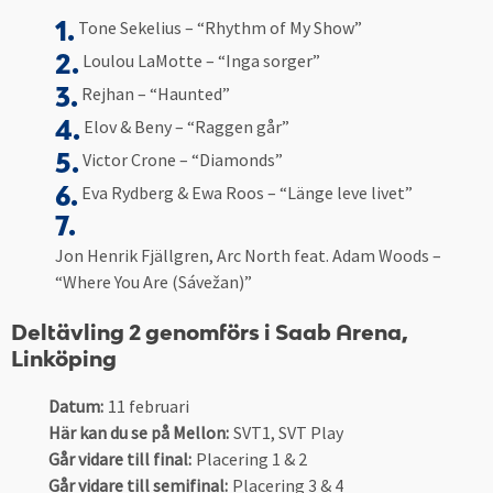
Tone Sekelius – “Rhythm of My Show”
Loulou LaMotte – “Inga sorger”
Rejhan – “Haunted”
Elov & Beny – “Raggen går”
Victor Crone – “Diamonds”
Eva Rydberg & Ewa Roos – “Länge leve livet”
Jon Henrik Fjällgren, Arc North feat. Adam Woods –
“Where You Are (Sávežan)”
Deltävling 2 genomförs i Saab Arena,
Linköping
Datum:
11 februari
Här kan du se på Mellon:
SVT1, SVT Play
Går vidare till final:
Placering 1 & 2
Går vidare till semifinal:
Placering 3 & 4