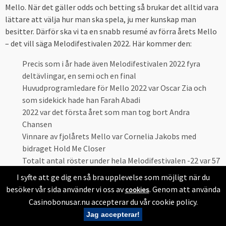
Mello. När det gäller odds och betting så brukar det alltid vara
lättare att välja hur man ska spela, ju mer kunskap man
besitter. Därför ska vi ta en snabb resumé av förra årets Mello
– det vill säga Melodifestivalen 2022. Här kommer den:
Precis som i år hade även Melodifestivalen 2022 fyra
deltävlingar, en semi och en final
Huvudprogramledare för Mello 2022 var Oscar Zia och
som sidekick hade han Farah Abadi
2022 var det första året som man tog bort Andra
Chansen
Vinnare av fjolårets Mello var Cornelia Jakobs med
bidraget Hold Me Closer
Totalt antal röster under hela Melodifestivalen -22 var 57
495 567 stycken
I syfte att ge dig en så bra upplevelse som möjligt när du
Melodifestivalen FAQ
besöker vår sida använder vi oss av
. Genom att använda
cookies
Casinobonusar.nu accepterar du vår cookie policy.
Jag accepterar!