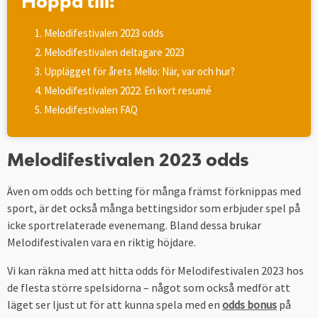
Hoppa till:
Melodifestivalen 2023 odds
Melodifestivalen deltagare 2023
Upplägget för årets Mello: När, var och hur?
Melodifestivalen 2022: En kort resumé
Melodifestivalen FAQ
Melodifestivalen 2023 odds
Även om odds och betting för många främst förknippas med
sport, är det också många bettingsidor som erbjuder spel på
icke sportrelaterade evenemang. Bland dessa brukar
Melodifestivalen vara en riktig höjdare.
Vi kan räkna med att hitta odds för Melodifestivalen 2023 hos
de flesta större spelsidorna – något som också medför att
läget ser ljust ut för att kunna spela med en
odds bonus
på