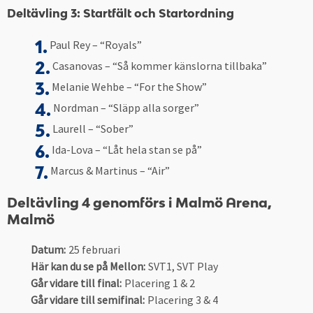
Deltävling 3: Startfält och Startordning
Paul Rey – “Royals”
Casanovas – “Så kommer känslorna tillbaka”
Melanie Wehbe – “For the Show”
Nordman – “Släpp alla sorger”
Laurell – “Sober”
Ida-Lova – “Låt hela stan se på”
Marcus & Martinus – “Air”
Deltävling 4 genomförs i Malmö Arena,
Malmö
Datum:
25 februari
Här kan du se på Mellon:
SVT1, SVT Play
Går vidare till final:
Placering 1 & 2
Går vidare till semifinal:
Placering 3 & 4