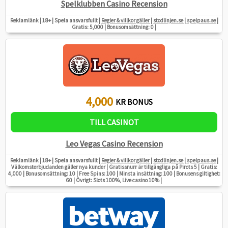
Spelklubben Casino Recension
Reklamlänk | 18+ | Spela ansvarsfullt |
Regler & villkor gäller |
stodlinjen.se |
spelpaus.se |
Gratis: 5,000 | Bonusomsättning: 0 |
4,000
KR BONUS
TILL CASINOT
Leo Vegas Casino Recension
Reklamlänk | 18+ | Spela ansvarsfullt |
Regler & villkor gäller |
stodlinjen.se |
spelpaus.se |
Välkomsterbjudanden gäller nya kunder | Gratissnurr är tillgängliga på Pirots 5 | Gratis:
4,000 | Bonusomsättning: 10 | Free Spins: 100 | Minsta insättning: 100 | Bonusens giltighet:
60 | Övrigt: Slots 100%, Live casino 10% |