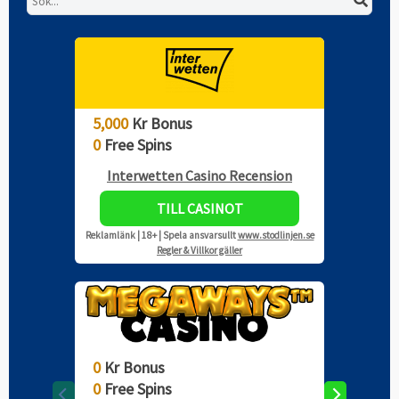
5,000
Kr Bonus
0
Free Spins
Interwetten Casino Recension
TILL CASINOT
Reklamlänk | 18+ | Spela ansvarsullt
www.stodlinjen.se
Regler & Villkor gäller
0
Kr Bonus
1,000
Kr
0
Free Spins
0
Free S