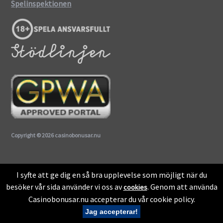
Spelinspektionen
Copyright © 2026 casinobonusar.nu
Populära
I syfte att ge dig en så bra upplevelse som möjligt när du
besöker vår sida använder vi oss av
. Genom att använda
cookies
Bonuskalkylatorn
Casinobonusar.nu accepterar du vår cookie policy.
Jag accepterar!
Casino ordboken