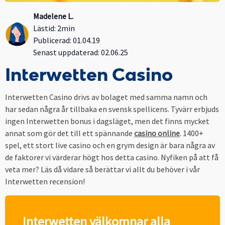
Madelene L.
Lästid: 2min
Publicerad: 01.04.19
Senast uppdaterad: 02.06.25
Interwetten Casino
Interwetten Casino drivs av bolaget med samma namn och
har sedan några år tillbaka en svensk spellicens. Tyvärr erbjuds
ingen Interwetten bonus i dagsläget, men det finns mycket
annat som gör det till ett spännande
casino online
. 1400+
spel, ett stort live casino och en grym design är bara några av
de faktorer vi värderar högt hos detta casino. Nyfiken på att få
veta mer? Läs då vidare så berättar vi allt du behöver i vår
Interwetten recension!
Interwetten välkomnar alla