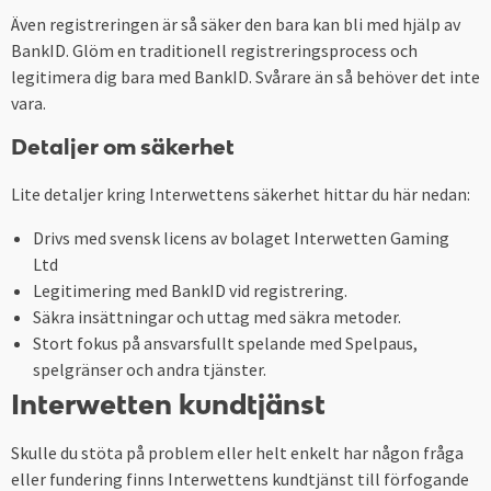
Även registreringen är så säker den bara kan bli med hjälp av
BankID. Glöm en traditionell registreringsprocess och
legitimera dig bara med BankID. Svårare än så behöver det inte
vara.
Detaljer om säkerhet
Lite detaljer kring Interwettens säkerhet hittar du här nedan:
Drivs med svensk licens av bolaget Interwetten Gaming
Ltd
Legitimering med BankID vid registrering.
Säkra insättningar och uttag med säkra metoder.
Stort fokus på ansvarsfullt spelande med Spelpaus,
spelgränser och andra tjänster.
Interwetten kundtjänst
Skulle du stöta på problem eller helt enkelt har någon fråga
eller fundering finns Interwettens kundtjänst till förfogande