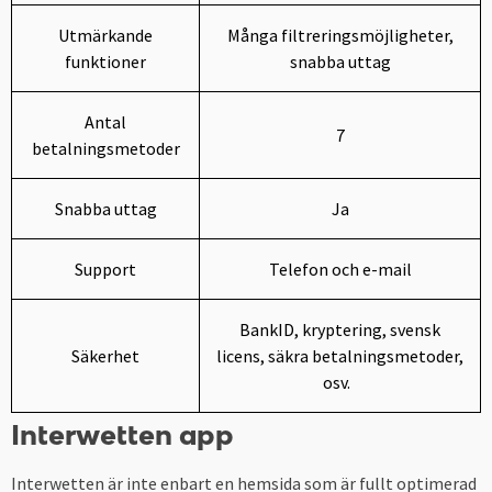
Utmärkande
Många filtreringsmöjligheter,
funktioner
snabba uttag
Antal
7
betalningsmetoder
Snabba uttag
Ja
Support
Telefon och e-mail
BankID, kryptering, svensk
Säkerhet
licens, säkra betalningsmetoder,
osv.
Interwetten app
Interwetten är inte enbart en hemsida som är fullt optimerad