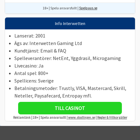
18+ | Spela ansvarsfullt |
Spelpaus.se
Info Interwetten
Lanserat: 2001
Ägs av: Interwetten Gaming Ltd
Kundtjänst: Email & FAQ
Spelleverantörer: NetEnt, Yggdrasil, Microgaming
Livecasino: Ja
Antal spel: 800+
Spellicens: Sverige
Betalningsmetoder: Trustly, VISA, Mastercard, Skrill,
Neteller, Paysafecard, Entropay mfl.
TILL CASINOT
Reklamlänk | 18+ | Spela ansvarsullt |
www.stodlinjen.se
|
Regler & Villkor gäller