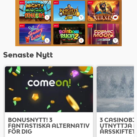
Senaste Nytt
BONUSNYTT! 3
3 CASINOB
FANTASTISKA ALTERNATIV
UTNYTTJA 
FÖR DIG
ÅRSSKIFTET