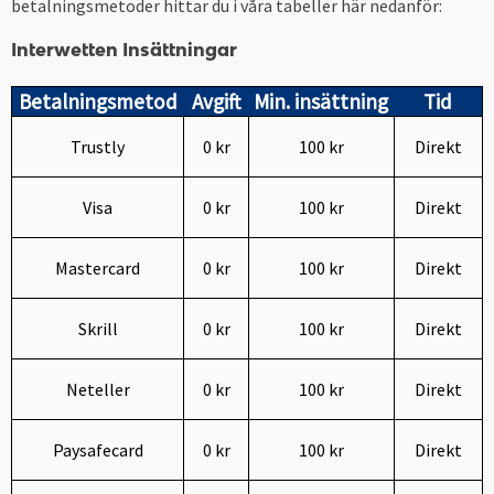
betalningsmetoder hittar du i våra tabeller här nedanför:
Interwetten Insättningar
Betalningsmetod
Avgift
Min. insättning
Tid
Trustly
0 kr
100 kr
Direkt
Visa
0 kr
100 kr
Direkt
Mastercard
0 kr
100 kr
Direkt
Skrill
0 kr
100 kr
Direkt
Neteller
0 kr
100 kr
Direkt
Paysafecard
0 kr
100 kr
Direkt