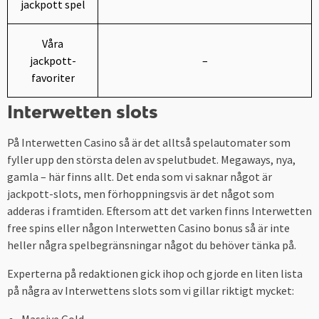
jackpott spel
Våra
jackpott-
–
favoriter
Interwetten slots
På Interwetten Casino så är det alltså spelautomater som
fyller upp den största delen av spelutbudet. Megaways, nya,
gamla – här finns allt. Det enda som vi saknar något är
jackpott-slots, men förhoppningsvis är det något som
adderas i framtiden. Eftersom att det varken finns Interwetten
free spins eller någon Interwetten Casino bonus så är inte
heller några spelbegränsningar något du behöver tänka på.
Experterna på redaktionen gick ihop och gjorde en liten lista
på några av Interwettens slots som vi gillar riktigt mycket: