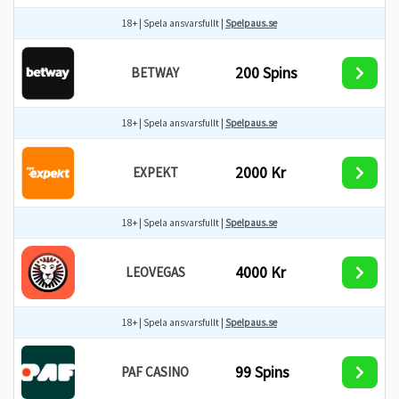
18+ | Spela ansvarsfullt |
Spelpaus.se
200 Spins
BETWAY
18+ | Spela ansvarsfullt |
Spelpaus.se
2000 Kr
EXPEKT
18+ | Spela ansvarsfullt |
Spelpaus.se
4000 Kr
LEOVEGAS
18+ | Spela ansvarsfullt |
Spelpaus.se
99 Spins
PAF CASINO