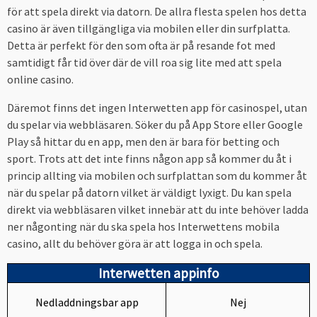
för att spela direkt via datorn. De allra flesta spelen hos detta
casino är även tillgängliga via mobilen eller din surfplatta.
Detta är perfekt för den som ofta är på resande fot med
samtidigt får tid över där de vill roa sig lite med att spela
online casino.
Däremot finns det ingen Interwetten app för casinospel, utan
du spelar via webbläsaren. Söker du på App Store eller Google
Play så hittar du en app, men den är bara för betting och
sport. Trots att det inte finns någon app så kommer du åt i
princip allting via mobilen och surfplattan som du kommer åt
när du spelar på datorn vilket är väldigt lyxigt. Du kan spela
direkt via webbläsaren vilket innebär att du inte behöver ladda
ner någonting när du ska spela hos Interwettens mobila
casino, allt du behöver göra är att logga in och spela.
Interwetten appinfo
Nedladdningsbar app
Nej