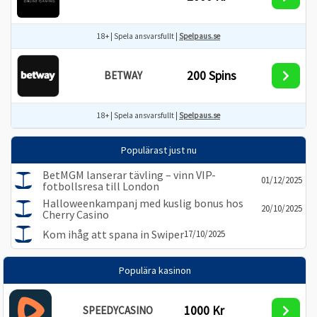
18+ | Spela ansvarsfullt |
Spelpaus.se
200 Spins
BETWAY
18+ | Spela ansvarsfullt |
Spelpaus.se
Populärast just nu
BetMGM lanserar tävling – vinn VIP-
01/12/2025
fotbollsresa till London
Halloweenkampanj med kuslig bonus hos
20/10/2025
Cherry Casino
Kom ihåg att spana in Swiper
17/10/2025
Populära kasinon
1000 Kr
SPEEDYCASINO