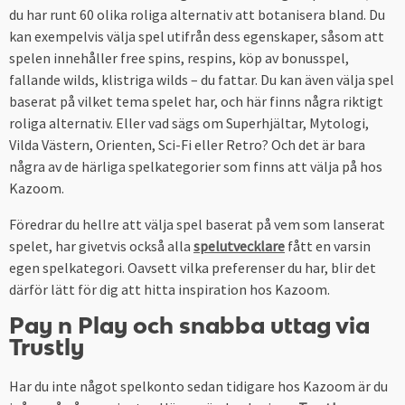
du har runt 60 olika roliga alternativ att botanisera bland. Du
kan exempelvis välja spel utifrån dess egenskaper, såsom att
spelen innehåller free spins, respins, köp av bonusspel,
fallande wilds, klistriga wilds – du fattar. Du kan även välja spel
baserat på vilket tema spelet har, och här finns några riktigt
roliga alternativ. Eller vad sägs om Superhjältar, Mytologi,
Vilda Västern, Orienten, Sci-Fi eller Retro? Och det är bara
några av de härliga spelkategorier som finns att välja på hos
Kazoom.
Föredrar du hellre att välja spel baserat på vem som lanserat
spelet, har givetvis också alla
spelutvecklare
fått en varsin
egen spelkategori. Oavsett vilka preferenser du har, blir det
därför lätt för dig att hitta inspiration hos Kazoom.
Pay n Play och snabba uttag via
Trustly
Har du inte något spelkonto sedan tidigare hos Kazoom är du