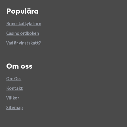
Populära
Bonuskalkylatorn
Casino ordboken
Vad är vinstskatt?
Om oss
Om Oss
Kontakt
Villkor
Sitemap