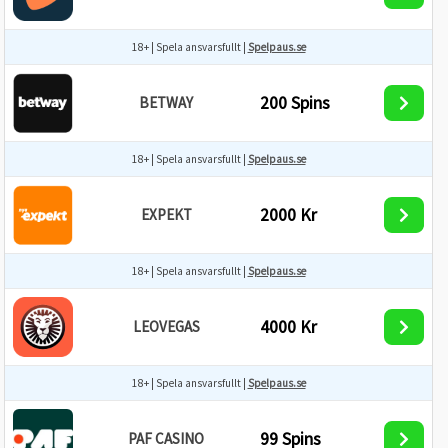
18+ | Spela ansvarsfullt |
Spelpaus.se
200 Spins
BETWAY
18+ | Spela ansvarsfullt |
Spelpaus.se
2000 Kr
EXPEKT
18+ | Spela ansvarsfullt |
Spelpaus.se
4000 Kr
LEOVEGAS
18+ | Spela ansvarsfullt |
Spelpaus.se
99 Spins
PAF CASINO