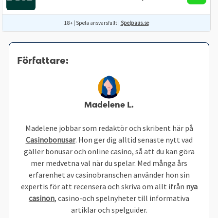
18+ | Spela ansvarsfullt |
Spelpaus.se
Författare:
Madelene L.
Madelene jobbar som redaktör och skribent här på
Casinobonusar
. Hon ger dig alltid senaste nytt vad
gäller bonusar och online casino, så att du kan göra
mer medvetna val när du spelar. Med många års
erfarenhet av casinobranschen använder hon sin
expertis för att recensera och skriva om allt ifrån
nya
casinon
, casino-och spelnyheter till informativa
artiklar och spelguider.