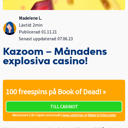
Madelene L.
Lästid: 2min
Publicerad: 01.11.21
Senast uppdaterad: 07.06.23
Kazoom – Månadens
explosiva casino!
100 freespins på Book of Dead! »
TILL CASINOT
Reklamlänk | 18+ | Spela ansvarsullt |
www.stodlinjen.se
|
Regler & Villkor gäller