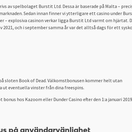
ivs av spelbolaget Burstit Ltd. Dessa är baserade på Malta – prec
marknaden. Sedan innan finner vi ytterligare ett casino under Burs
der – explosiva casinon verkar ligga Burstit Ltd varmt om hjärtat. 
av 2021, och i september samma år var det alltså dags för ett sys
ns på sloten Book of Dead. Välkomstbonusen kommer helt utan
 ut eventuella vinster från dina freespins.
ot bonus hos Kazoom eller Dunder Casino efter den 1:a januari 201
okus på användarvänlighet