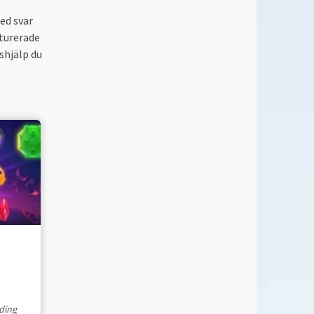
ed svar
kturerade
rshjälp du
ding