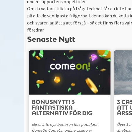
under supportens öppettider.
Om du valt att klicka på frågetecknet får du inte ba
på alla de vanligaste frågorna. I denna kan du kolla
och svaren är lätta att förstå – så det finns flera v
föredrar.
Senaste Nytt
BONUSNYTT! 3
3 C
FANTASTISKA
ATT 
ALTERNATIV FÖR DIG
ÅRSS
Missa inte nya bonusen hos populära
Över 1 m
ComeOn ComeOn online casino är
Snabbare