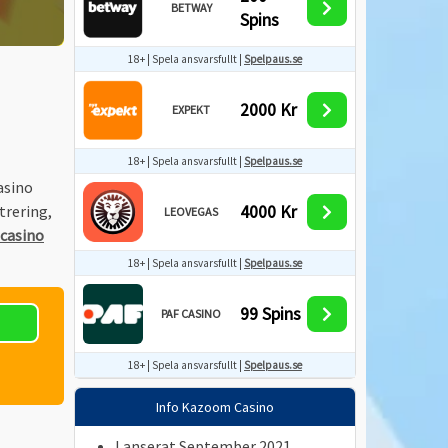
BETWAY
Spins
18+ | Spela ansvarsfullt |
Spelpaus.se
2000 Kr
EXPEKT
18+ | Spela ansvarsfullt |
Spelpaus.se
asino
4000 Kr
trering,
LEOVEGAS
casino
18+ | Spela ansvarsfullt |
Spelpaus.se
99 Spins
PAF CASINO
18+ | Spela ansvarsfullt |
Spelpaus.se
Info Kazoom Casino
Lanserat September 2021