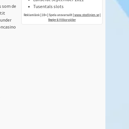
is som de
Tusentals slots
tit
Reklamlänk | 18+ | Spela ansvarsullt |
www.stodlinjen.se
|
Dunder
Regler & Villkor gäller
koncasino
9