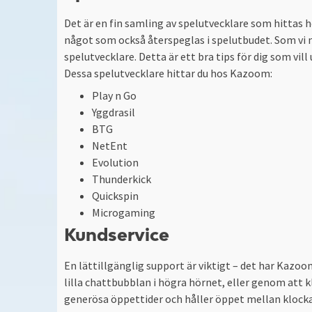
Det är en fin samling av spelutvecklare som hittas h
något som också återspeglas i spelutbudet. Som vi n
spelutvecklare. Detta är ett bra tips för dig som vill
Dessa spelutvecklare hittar du hos Kazoom:
Play n Go
Yggdrasil
BTG
NetEnt
Evolution
Thunderkick
Quickspin
Microgaming
Kundservice
En lättillgänglig support är viktigt – det har Kazoo
lilla chattbubblan i högra hörnet, eller genom att kl
generösa öppettider och håller öppet mellan klockan 