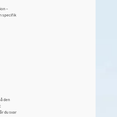
ion –
n specifik
på den
t
år du svar