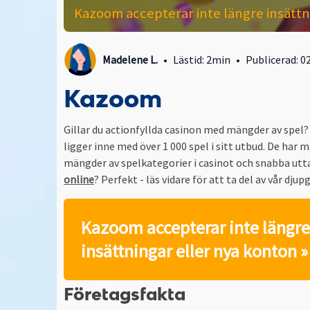
Kazoom accepterar inte längre insättn
Madelene L.
•
Lästid: 2min
•
Publicerad: 0
Kazoom
Gillar du actionfyllda casinon med mängder av spel?
ligger inne med över 1 000 spel i sitt utbud. De har m
mängder av spelkategorier i casinot och snabba uttag
online
? Perfekt - läs vidare för att ta del av vår d
Kazoom accepterar inte längre
insättningar eller nya konton »
Företagsfakta