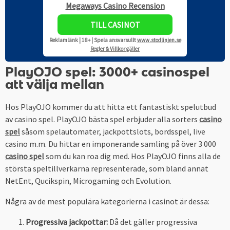
Megaways Casino Recension
TILL CASINOT
Reklamlänk | 18+ | Spela ansvarsullt
www.stodlinjen.se
Reklamlänk | 18
Regler & Villkor gäller
PlayOJO spel: 3000+ casinospel
att välja mellan
Hos PlayOJO kommer du att hitta ett fantastiskt spelutbud
av casino spel. PlayOJO bästa spel erbjuder alla sorters
casino
spel
såsom spelautomater, jackpottslots, bordsspel, live
casino m.m. Du hittar en imponerande samling på över 3 000
casino spel
som du kan roa dig med. Hos PlayOJO finns alla de
största speltillverkarna representerade, som bland annat
NetEnt, Qucikspin, Microgaming och Evolution.
Några av de mest populära kategorierna i casinot är dessa:
Progressiva jackpottar:
Då det gäller progressiva