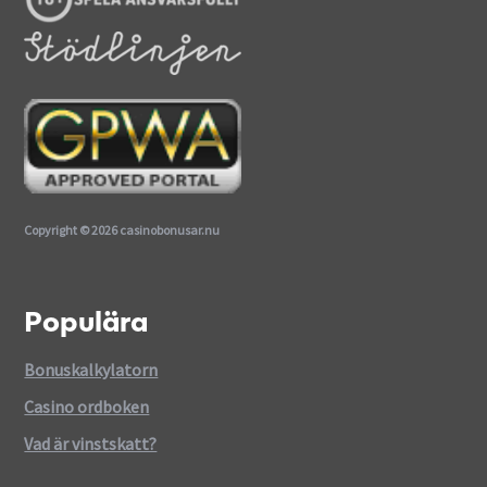
Copyright © 2026 casinobonusar.nu
Populära
Bonuskalkylatorn
Casino ordboken
Vad är vinstskatt?