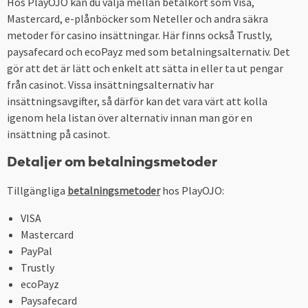
Hos PlayOJO kan du välja mellan betalkort som Visa,
Mastercard, e-plånböcker som Neteller och andra säkra
metoder för casino insättningar. Här finns också Trustly,
paysafecard och ecoPayz med som betalningsalternativ. Det
gör att det är lätt och enkelt att sätta in eller ta ut pengar
från casinot. Vissa insättningsalternativ har
insättningsavgifter, så därför kan det vara värt att kolla
igenom hela listan över alternativ innan man gör en
insättning på casinot.
Detaljer om betalningsmetoder
Tillgängliga
betalningsmetoder
hos PlayOJO:
VISA
Mastercard
PayPal
Trustly
ecoPayz
Paysafecard