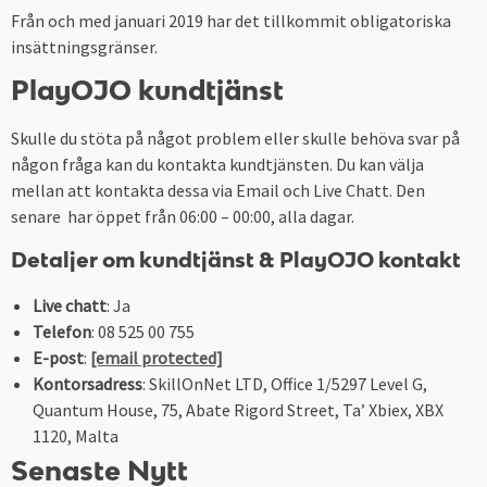
Från och med januari 2019 har det tillkommit obligatoriska
insättningsgränser.
PlayOJO kundtjänst
Skulle du stöta på något problem eller skulle behöva svar på
någon fråga kan du kontakta kundtjänsten. Du kan välja
mellan att kontakta dessa via Email och Live Chatt. Den
senare har öppet från 06:00 – 00:00, alla dagar.
Detaljer om kundtjänst & PlayOJO kontakt
Live chatt
: Ja
Telefon
: 08 525 00 755
E-post
:
[email protected]
Kontorsadress
: SkillOnNet LTD, Office 1/5297 Level G,
Quantum House, 75, Abate Rigord Street, Ta’ Xbiex, XBX
1120, Malta
Senaste Nytt