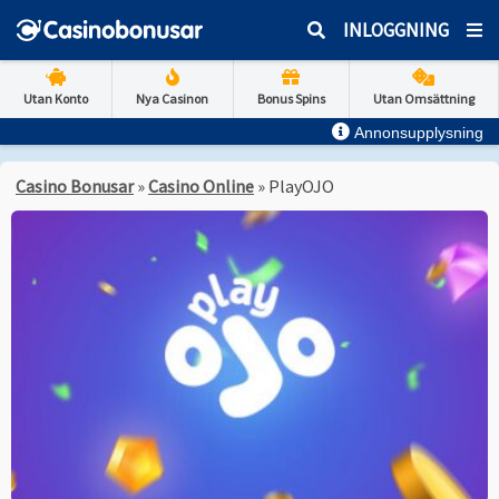
INLOGGNING
Utan Konto
Nya Casinon
Bonus Spins
Utan Omsättning
Annonsupplysning
Casino Bonusar
»
Casino Online
»
PlayOJO