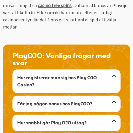
omsättningsfria
casino free spins
i välkomstbonus är Playojo
värt att kolla in. Eller om du bara är ute efter ett roligt
casinoäventyr där det finns ett stort antal spel att välja
mellan.
PlayOJO: Vanliga frågor med
svar
Hur registrerar man sig hos Play OJO
Casino?
Får jag någon bonus hos PlayOJO?
Hur snabbt går Play OJO uttag?