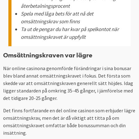
återbetalningsprocent
Spela med låga bets för att nå det
omsättningskrav som finns
Ta ut de pengar du har kvar på spelkontot när
omsättningskravet är uppfyllt
Omsättningskraven var lägre
När online casinona genomförde förändringar i sina bonusar
blev bland annat omsättningskravet i fokus. Det första som
skedde var att omsättningskraven generellt sätt höjdes. Idag
ligger standarden på omkring 35-45 gånger, i jämförelse med
det tidigare 20-25 gånger.
Det finns fortfarande en del online casinon som erbjuder lägre
omsättningskrav, men det är då viktigt att titta på om
omsättningskravet omfattar både bonussumman och din
insättning.