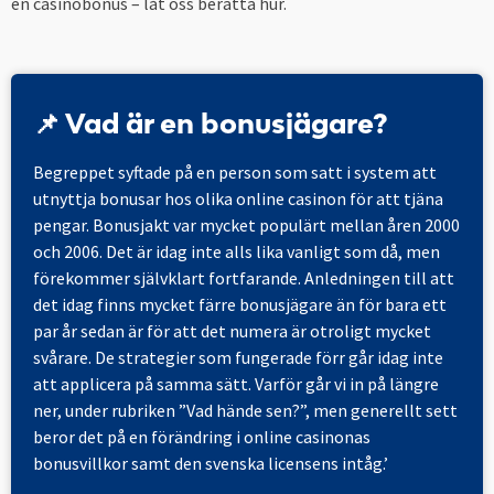
en casinobonus – låt oss berätta hur.
📌 Vad är en bonusjägare?
Begreppet syftade på en person som satt i system att
utnyttja bonusar hos olika online casinon för att tjäna
pengar. Bonusjakt var mycket populärt mellan åren 2000
och 2006. Det är idag inte alls lika vanligt som då, men
förekommer självklart fortfarande. Anledningen till att
det idag finns mycket färre bonusjägare än för bara ett
par år sedan är för att det numera är otroligt mycket
svårare. De strategier som fungerade förr går idag inte
att applicera på samma sätt. Varför går vi in på längre
ner, under rubriken ”Vad hände sen?”, men generellt sett
beror det på en förändring i online casinonas
bonusvillkor samt den svenska licensens intåg.’