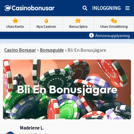
INLOGGNING
Utan Konto
Nya Casinon
Bonus Spins
Utan Omsättning
Annonsupplysning
Casino Bonusar
»
Bonusguide
»
Bli En Bonusjägare
Bli En Bonusjägare
Madelene L.