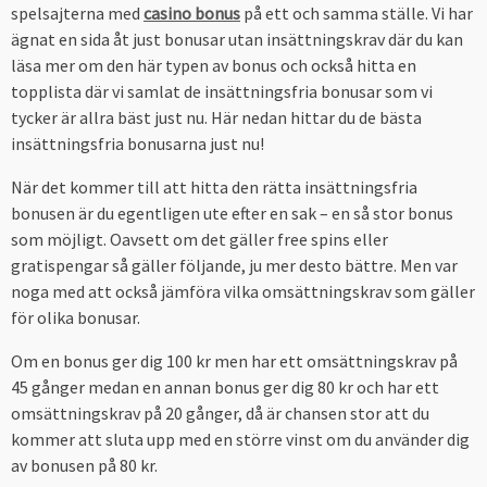
spelsajterna med
casino bonus
på ett och samma ställe. Vi har
ägnat en sida åt just bonusar utan insättningskrav där du kan
läsa mer om den här typen av bonus och också hitta en
topplista där vi samlat de insättningsfria bonusar som vi
tycker är allra bäst just nu. Här nedan hittar du de bästa
insättningsfria bonusarna just nu!
När det kommer till att hitta den rätta insättningsfria
bonusen är du egentligen ute efter en sak – en så stor bonus
som möjligt. Oavsett om det gäller free spins eller
gratispengar så gäller följande, ju mer desto bättre. Men var
noga med att också jämföra vilka omsättningskrav som gäller
för olika bonusar.
Om en bonus ger dig 100 kr men har ett omsättningskrav på
45 gånger medan en annan bonus ger dig 80 kr och har ett
omsättningskrav på 20 gånger, då är chansen stor att du
kommer att sluta upp med en större vinst om du använder dig
av bonusen på 80 kr.