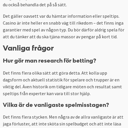
du också behandla det på så sätt.
Det gäller oavsett var du hämtar information eller speltips.
Casino är inte heller en snabb väg till rikedom – det finns inga
garantier med spel av någon typ. Du bör därför aldrig spela för
att du tänker att du ska tjäna massor av pengar på kort tid.
Vanliga frågor
Hur gör man research för betting?
Det finns flera olika sätt att göra detta. Att kolla upp
dagsform och aktuell statistik för spelare och trupper är en
viktig del. Även historik om tidigare möten och resultat samt
speltips från experter kan vara till stor hjälp.
Vilka är de vanligaste spelmisstagen?
Det finns flera stycken. Men några av de allra vanligaste är att
jaga förluster, att inte sköta sin spelbudget och att inte läsa