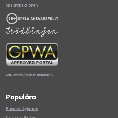
Spelinspektionen
Copyright © 2026 casinobonusar.nu
Populära
Bonuskalkylatorn
Casino ordboken