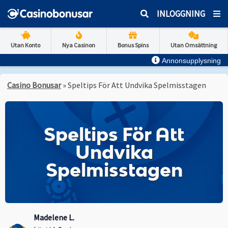
INLOGGNING
Utan Konto
Nya Casinon
Bonus Spins
Utan Omsättning
Annonsupplysning
Casino Bonusar
»
Speltips För Att Undvika Spelmisstagen
Speltips För Att
Undvika
Spelmisstagen
Madelene L.