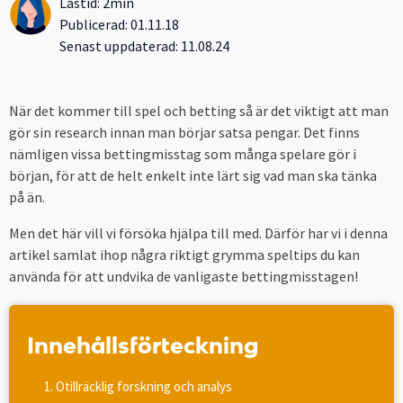
Lästid: 2min
Publicerad: 01.11.18
Senast uppdaterad: 11.08.24
När det kommer till spel och betting så är det viktigt att man
gör sin research innan man börjar satsa pengar. Det finns
nämligen vissa bettingmisstag som många spelare gör i
början, för att de helt enkelt inte lärt sig vad man ska tänka
på än.
Men det här vill vi försöka hjälpa till med. Därför har vi i denna
artikel samlat ihop några riktigt grymma speltips du kan
använda för att undvika de vanligaste bettingmisstagen!
Innehållsförteckning
Otillräcklig forskning och analys