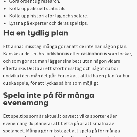
Göra ordentlig research.
Kolla upp aktuell statistik.
Kolla upp historik för lag och spelare.
Lyssna på experter och deras speltips.
Ha en tydlig plan
Ett annat misstag många gör är att de inte har någon plan.
Kanske är det en bra
oddsbonus
eller
casinobonus
som lockar,
och som gör att man lägger sina bets utan någon vidare
eftertanke. Detta är ett stort misstag och något du bör
undvika i den mån det går. Försök att alltid ha en plan för hur
du ska spela, för att lyckas så bra som möjligt.
Spela inte på för många
evenemang
Ett speltips som är aktuellt oavsett vilka sporter eller
evenemang du planerar att betta på är att smalna av
spelandet. Många gör misstaget att spela på för många