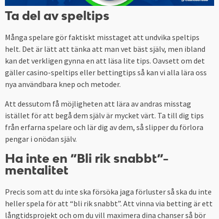
Ta del av speltips
Många spelare gör faktiskt misstaget att undvika speltips
helt. Det är lätt att tänka att man vet bäst själv, men ibland
kan det verkligen gynna en att läsa lite tips. Oavsett om det
gäller casino-speltips eller bettingtips så kan vi alla lära oss
nya användbara knep och metoder.
Att dessutom få möjligheten att lära av andras misstag
istället för att begå dem själv är mycket värt. Ta till dig tips
från erfarna spelare och lär dig av dem, så slipper du förlora
pengar i onödan själv.
Ha inte en ”Bli rik snabbt”-
mentalitet
Precis som att du inte ska försöka jaga förluster så ska du inte
heller spela för att “bli rik snabbt”. Att vinna via betting är ett
långtidsprojekt och om du vill maximera dina chanser så bör