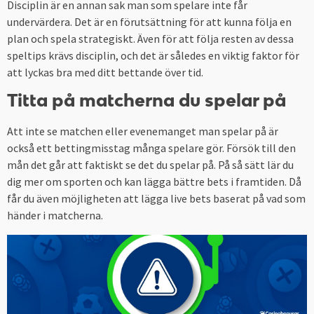
Disciplin är en annan sak man som spelare inte får
undervärdera. Det är en förutsättning för att kunna följa en
plan och spela strategiskt. Även för att följa resten av dessa
speltips krävs disciplin, och det är således en viktig faktor för
att lyckas bra med ditt bettande över tid.
Titta på matcherna du spelar på
Att inte se matchen eller evenemanget man spelar på är
också ett bettingmisstag många spelare gör. Försök till den
mån det går att faktiskt se det du spelar på. På så sätt lär du
dig mer om sporten och kan lägga bättre bets i framtiden. Då
får du även möjligheten att lägga live bets baserat på vad som
händer i matcherna.