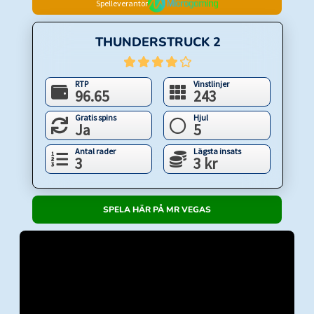
Spelleverantör
THUNDERSTRUCK 2
RTP
Vinstlinjer
96.65
243
Gratis spins
Hjul
Ja
5
Antal rader
Lägsta insats
3
3 kr
SPELA HÄR PÅ MR VEGAS