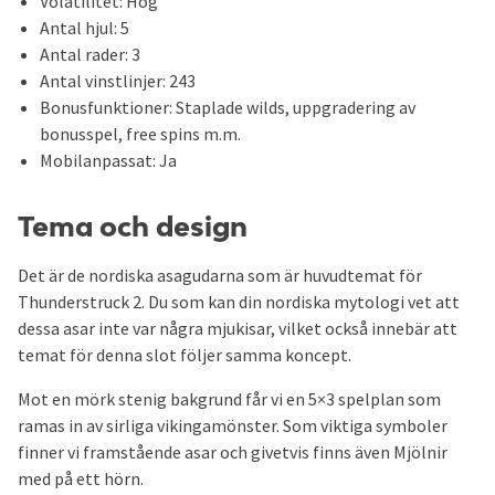
Volatilitet: Hög
Antal hjul: 5
Antal rader: 3
Antal vinstlinjer: 243
Bonusfunktioner: Staplade wilds, uppgradering av
bonusspel, free spins m.m.
Mobilanpassat: Ja
Tema och design
Det är de nordiska asagudarna som är huvudtemat för
Thunderstruck 2. Du som kan din nordiska mytologi vet att
dessa asar inte var några mjukisar, vilket också innebär att
temat för denna slot följer samma koncept.
Mot en mörk stenig bakgrund får vi en 5×3 spelplan som
ramas in av sirliga vikingamönster. Som viktiga symboler
finner vi framstående asar och givetvis finns även Mjölnir
med på ett hörn.