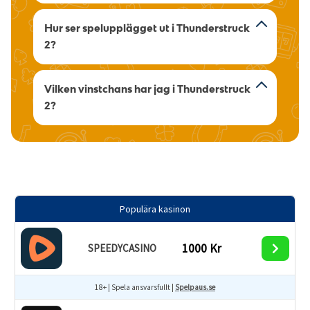
Hur ser spelupplägget ut i Thunderstruck
2?
Vilken vinstchans har jag i Thunderstruck
2?
Populära kasinon
1000 Kr
SPEEDYCASINO
18+ | Spela ansvarsfullt |
Spelpaus.se