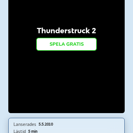
Thunderstruck 2
SPELA GRATIS
Lanserades
5.5.2010
Lästid
5 min