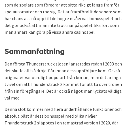
som de spelare som föredrar att sitta riktigt länge framför
spelautomater och roa sig. Det är framförallt de senare som
har chans att nå upp till de högre nivåerna i bonusspelet och
det gör också att man inte tröttnar på spelet lika fort som
man annars kan göra på vissa andra casinospel.
Sammanfattning
Den första Thunderstruck sloten lanserades redan i 2003 och
det skulle alltså dröja 7 år innan dess uppföljare kom. Också
originalet var otroligt populärt från början, men det är inga
tvivel om att Thunderstruck 2 kommit för att ta över tronen
från sin föregångare. Det är också något man lyckats väldigt
väl med.
Denna slot kommer med flera underhållande funktioner och
absolut bäst är dess bonusspel med olika nivåer.
Thunderstruck 2 släpptes i en remastrad version i 2020, där