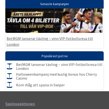
Senaste kampanjen
BetMGM lanserar tävling – vinn VIP-fotbollsresa till
London
Populärast just nu
BetMGM lanserar tävling – vinn VIP-fotbollsresa till
London
Halloweenkampanj med kuslig bonus hos Cherry
Casino
Kom ihåg att spana in Swiper
Spelinspektionen