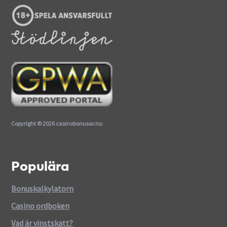
Copyright © 2026 casinobonusar.nu
Populära
Bonuskalkylatorn
Casino ordboken
Vad är vinstskatt?