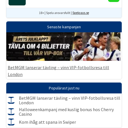
18+ | Spela ansvarsfullt |
Spelpaus.se
Senaste kampanjen
BetMGM lanserar tävling – vinn VIP-fotbollsresa till
London
Populärast just nu
BetMGM lanserar tävling – vinn VIP-fotbollsresa till
London
Halloweenkampanj med kuslig bonus hos Cherry
Casino
Kom ihåg att spana in Swiper