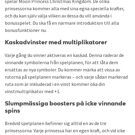
spelar Moon Princess Christmas Kingdom. De olika
prinsessorna kommer alla med sina egna speciella krafter,
och du kan själv välja vilken av dessa du vill använda i
bonusspelet. Du ska få en närmare introduktion till alla
bonusfunktioner nu.
Kaskadvinster med multiplikatorer
Varje gång du vinner aktiveras en kaskad. Denna raderar de
vinnande symbolerna från spelplanen, för att låta dem
ersättas av nya symboler. Du kommer märka att vissa av
rutorna på spelplanen markeras – och varje sådan markerad
ruta som är inkluderad i en vinst kommer öka din
vinstmultiplikator med +1.
Slumpmässiga boosters på icke vinnande
spins
Bredvid spelplanen befinner sig alltid en av de tre
prinsessorna. Varje prinsessa har en egen kraft, och vid icke