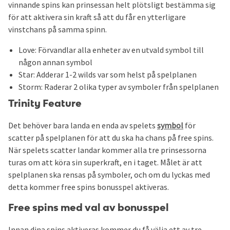
vinnande spins kan prinsessan helt plötsligt bestämma sig
för att aktivera sin kraft så att du får en ytterligare
vinstchans på samma spinn.
Love: Förvandlar alla enheter av en utvald symbol till
någon annan symbol
Star: Adderar 1-2 wilds var som helst på spelplanen
Storm: Raderar 2 olika typer av symboler från spelplanen
Trinity Feature
Det behöver bara landa en enda av spelets
symbol
för
scatter på spelplanen för att du ska ha chans på free spins.
När spelets scatter landar kommer alla tre prinsessorna
turas om att köra sin superkraft, en i taget. Målet är att
spelplanen ska rensas på symboler, och om du lyckas med
detta kommer free spins bonusspel aktiveras.
Free spins med val av bonusspel
Innan dina spins aktiveras kommer du få välja ett av tre