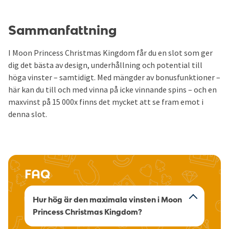
Sammanfattning
I Moon Princess Christmas Kingdom får du en slot som ger
dig det bästa av design, underhållning och potential till
höga vinster – samtidigt. Med mängder av bonusfunktioner –
här kan du till och med vinna på icke vinnande spins – och en
maxvinst på 15 000x finns det mycket att se fram emot i
denna slot.
FAQ
Hur hög är den maximala vinsten i Moon
Princess Christmas Kingdom?