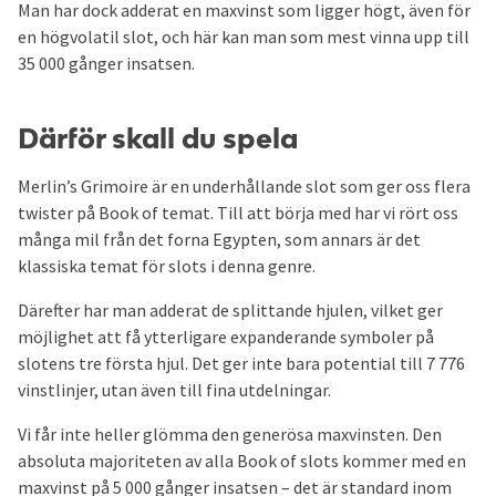
Man har dock adderat en maxvinst som ligger högt, även för
en högvolatil slot, och här kan man som mest vinna upp till
35 000 gånger insatsen.
Därför skall du spela
Merlin’s Grimoire är en underhållande slot som ger oss flera
twister på Book of temat. Till att börja med har vi rört oss
många mil från det forna Egypten, som annars är det
klassiska temat för slots i denna genre.
Därefter har man adderat de splittande hjulen, vilket ger
möjlighet att få ytterligare expanderande symboler på
slotens tre första hjul. Det ger inte bara potential till 7 776
vinstlinjer, utan även till fina utdelningar.
Vi får inte heller glömma den generösa maxvinsten. Den
absoluta majoriteten av alla Book of slots kommer med en
maxvinst på 5 000 gånger insatsen – det är standard inom