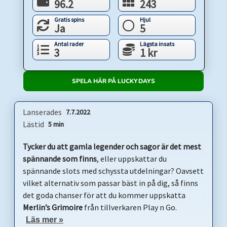
96.2
243
Gratis spins
Hjul
Ja
5
Antal rader
Lägsta insats
3
1 kr
SPELA HÄR PÅ LUCKYDAYS
Lanserades
7.7.2022
Lästid
5 min
Tycker du att gamla legender och sagor är det mest
spännande som finns
, eller uppskattar du
spännande slots med schyssta utdelningar? Oavsett
vilket alternativ som passar bäst in på dig, så finns
det goda chanser för att du kommer uppskatta
Merlin’s Grimoire
från tillverkaren Play n Go.
Läs mer »