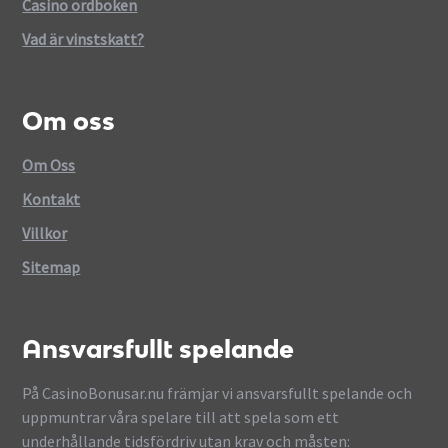
Casino ordboken
Vad är vinstskatt?
Om oss
Om Oss
Kontakt
Villkor
Sitemap
Ansvarsfullt spelande
På CasinoBonusar.nu främjar vi ansvarsfullt spelande och
uppmuntrar våra spelare till att spela som ett
underhållande tidsfördriv utan krav och måsten: