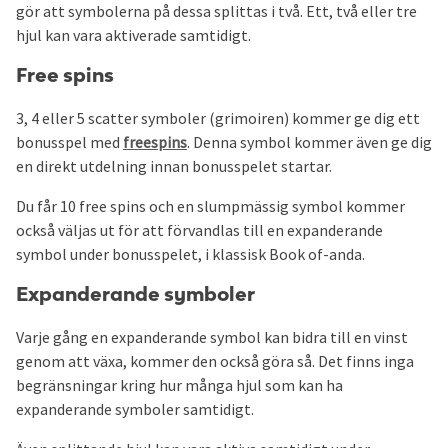
gör att symbolerna på dessa splittas i två. Ett, två eller tre
hjul kan vara aktiverade samtidigt.
Free spins
3, 4 eller 5 scatter symboler (grimoiren) kommer ge dig ett
bonusspel med
freespins
. Denna symbol kommer även ge dig
en direkt utdelning innan bonusspelet startar.
Du får 10 free spins och en slumpmässig symbol kommer
också väljas ut för att förvandlas till en expanderande
symbol under bonusspelet, i klassisk Book of-anda.
Expanderande symboler
Varje gång en expanderande symbol kan bidra till en vinst
genom att växa, kommer den också göra så. Det finns inga
begränsningar kring hur många hjul som kan ha
expanderande symboler samtidigt.