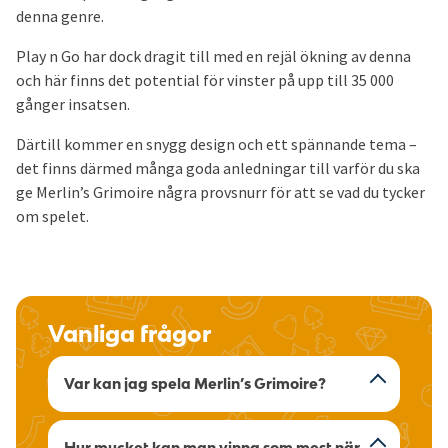
denna genre.
Play n Go har dock dragit till med en rejäl ökning av denna
och här finns det potential för vinster på upp till 35 000
gånger insatsen.
Därtill kommer en snygg design och ett spännande tema –
det finns därmed många goda anledningar till varför du ska
ge Merlin’s Grimoire några provsnurr för att se vad du tycker
om spelet.
Vanliga frågor
Var kan jag spela Merlin’s Grimoire?
Hur mycket kan man vinna som mest när