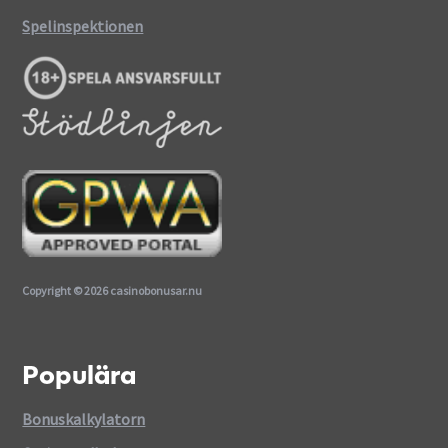
Spelinspektionen
Copyright © 2026 casinobonusar.nu
Populära
Bonuskalkylatorn