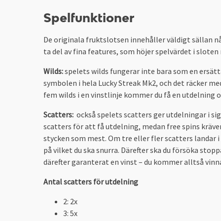
Spelfunktioner
De originala fruktslotsen innehåller väldigt sällan n
ta del av fina features, som höjer spelvärdet i sloten 
Wilds:
spelets wilds fungerar inte bara som en ersätt
symbolen i hela Lucky Streak Mk2, och det räcker med 
fem wilds i en vinstlinje kommer du få en utdelning 
Scatters:
också spelets scatters ger utdelningar i si
scatters för att få utdelning, medan free spins kräv
stycken som mest. Om tre eller fler scatters landar
på vilket du ska snurra. Därefter ska du försöka stoppa
därefter garanterat en vinst – du kommer alltså vinna 
Antal scatters för utdelning
2: 2x
3: 5x