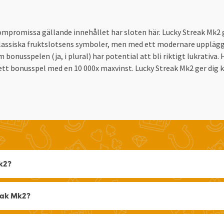
 kompromissa gällande innehållet har sloten här. Lucky Streak Mk2 
 klassiska fruktslotsens symboler, men med ett modernare upplägg.
bonusspelen (ja, i plural) har potential att bli riktigt lukrativa. 
ett bonusspel med en 10 000x maxvinst. Lucky Streak Mk2 ger dig 
Mk2?
reak Mk2?