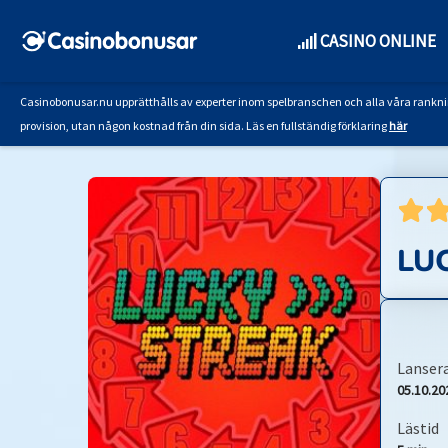
CASINO ONLINE
Casinobonusar.nu upprätthålls av experter inom spelbranschen och alla våra rankninga
provision, utan någon kostnad från din sida. Läs en fullständig förklaring
här
LU
Lanser
05.10.20
Lästid