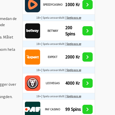
1000 Kr
SPEEDYCASINO
, medan de
18+ | Spela ansvarsfullt |
Spelpaus.se
nde
200
BETWAY
Spins
a. Målet
18+ | Spela ansvarsfullt |
Spelpaus.se
enom hela
2000 Kr
EXPEKT
18+ | Spela ansvarsfullt |
Spelpaus.se
4000 Kr
LEOVEGAS
gger över
mängden.
18+ | Spela ansvarsfullt |
Spelpaus.se
99 Spins
PAF CASINO