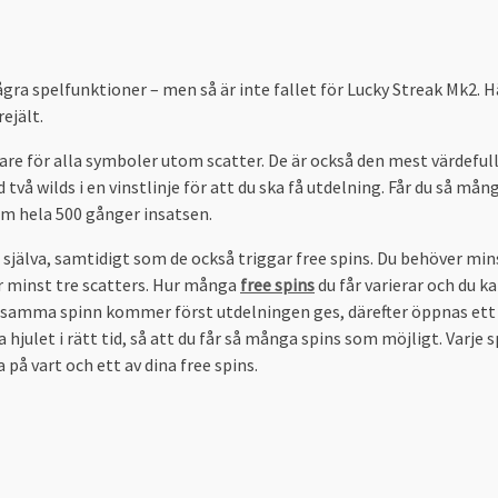
ågra spelfunktioner – men så är inte fallet för Lucky Streak Mk2. H
rejält.
are för alla symboler utom scatter. De är också den mest värdeful
två wilds i en vinstlinje för att du ska få utdelning. Får du så må
om hela 500 gånger insatsen.
g själva, samtidigt som de också triggar free spins. Du behöver min
er minst tre scatters. Hur många
free spins
du får varierar och du ka
 i samma spinn kommer först utdelningen ges, därefter öppnas ett
 hjulet i rätt tid, så att du får så många spins som möjligt. Varje s
på vart och ett av dina free spins.