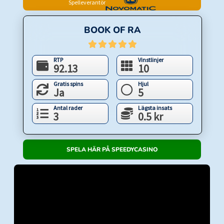
Spelleverantör
BOOK OF RA
RTP
Vinstlinjer
92.13
10
Gratis spins
Hjul
Ja
5
Antal rader
Lägsta insats
3
0.5 kr
SPELA HÄR PÅ SPEEDYCASINO