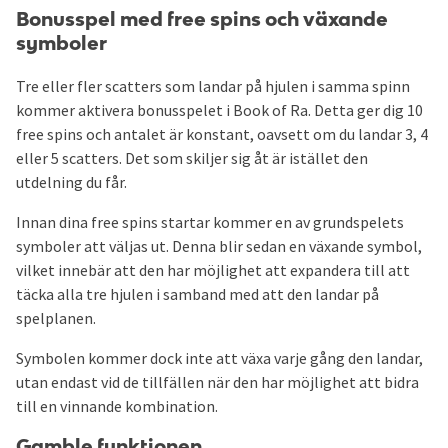
Bonusspel med free spins och växande
symboler
Tre eller fler scatters som landar på hjulen i samma spinn
kommer aktivera bonusspelet i Book of Ra. Detta ger dig 10
free spins och antalet är konstant, oavsett om du landar 3, 4
eller 5 scatters. Det som skiljer sig åt är istället den
utdelning du får.
Innan dina free spins startar kommer en av grundspelets
symboler att väljas ut. Denna blir sedan en växande symbol,
vilket innebär att den har möjlighet att expandera till att
täcka alla tre hjulen i samband med att den landar på
spelplanen.
Symbolen kommer dock inte att växa varje gång den landar,
utan endast vid de tillfällen när den har möjlighet att bidra
till en vinnande kombination.
Gamble funktionen