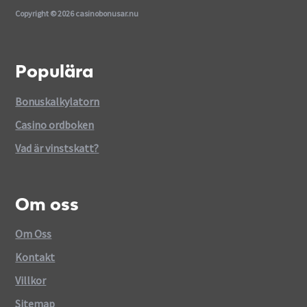
Copyright © 2026 casinobonusar.nu
Populära
Bonuskalkylatorn
Casino ordboken
Vad är vinstskatt?
Om oss
Om Oss
Kontakt
Villkor
Sitemap