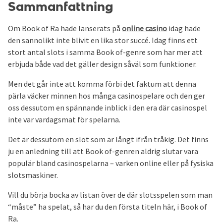
Sammanfattning
Om Book of Ra hade lanserats på
online casino
idag hade
den sannolikt inte blivit en lika stor succé. Idag finns ett
stort antal slots i samma Book of-genre som har mer att
erbjuda både vad det gäller design såväl som funktioner.
Men det går inte att komma förbi det faktum att denna
pärla väcker minnen hos många casinospelare och den ger
oss dessutom en spännande inblick i den era där casinospel
inte var vardagsmat för spelarna.
Det är dessutom en slot som är långt ifrån tråkig. Det finns
ju en anledning till att Book of-genren aldrig slutar vara
populär bland casinospelarna – varken online eller på fysiska
slotsmaskiner.
Vill du börja bocka av listan över de där slotsspelen som man
“måste” ha spelat, så har du den första titeln här, i Book of
Ra.