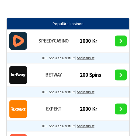
Populära kasinon
1000 Kr
SPEEDYCASINO
18+ | Spela ansvarsfullt |
Spelpaus.se
200 Spins
BETWAY
18+ | Spela ansvarsfullt |
Spelpaus.se
2000 Kr
EXPEKT
18+ | Spela ansvarsfullt |
Spelpaus.se