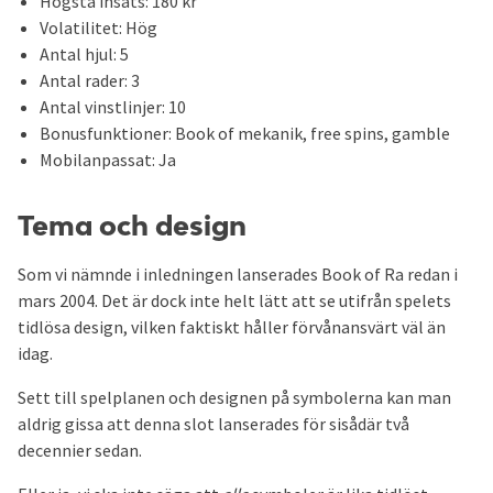
Högsta insats: 180 kr
Volatilitet: Hög
Antal hjul: 5
Antal rader: 3
Antal vinstlinjer: 10
Bonusfunktioner: Book of mekanik, free spins, gamble
Mobilanpassat: Ja
Tema och design
Som vi nämnde i inledningen lanserades Book of Ra redan i
mars 2004. Det är dock inte helt lätt att se utifrån spelets
tidlösa design, vilken faktiskt håller förvånansvärt väl än
idag.
Sett till spelplanen och designen på symbolerna kan man
aldrig gissa att denna slot lanserades för sisådär två
decennier sedan.