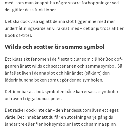
med, törs man knappt ha några större förhoppningar vad
det gäller dess funktioner.
Det ska dock visa sig att denna slot ligger inne med mer
underhållningsvärde än vi räknat med – det är ju trots allt en
Book of-titel.
Wilds och scatter är samma symbol
Ett klassiskt fenomen i de flesta titlar som tillhör Book of-
genren är att wilds och scatter är en och samma symbol. Så
är fallet även i denna slot och här är det (såklart) den
läderinbundna boken som utgör denna symbolen.
Det innebär att bok symbolen både kan ersätta symboler
och även trigga bonusspelet.
Det räcker dock inte där – den har dessutom även ett eget
värde. Det innebär att du får en utdelning varje gång du
landar tre eller fler bok symboler i ett och samma spinn.