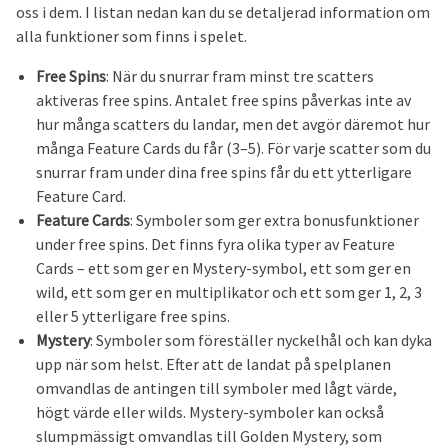
oss i dem. I listan nedan kan du se detaljerad information om
alla funktioner som finns i spelet.
Free Spins
: När du snurrar fram minst tre scatters
aktiveras free spins. Antalet free spins påverkas inte av
hur många scatters du landar, men det avgör däremot hur
många Feature Cards du får (3–5). För varje scatter som du
snurrar fram under dina free spins får du ett ytterligare
Feature Card.
Feature Cards
: Symboler som ger extra bonusfunktioner
under free spins. Det finns fyra olika typer av Feature
Cards – ett som ger en Mystery-symbol, ett som ger en
wild, ett som ger en multiplikator och ett som ger 1, 2, 3
eller 5 ytterligare free spins.
Mystery
: Symboler som föreställer nyckelhål och kan dyka
upp när som helst. Efter att de landat på spelplanen
omvandlas de antingen till symboler med lågt värde,
högt värde eller wilds. Mystery-symboler kan också
slumpmässigt omvandlas till Golden Mystery, som