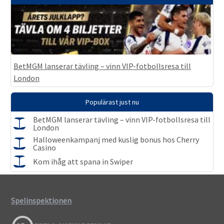
BetMGM lanserar tävling – vinn VIP-fotbollsresa till
London
Populärast just nu
BetMGM lanserar tävling – vinn VIP-fotbollsresa till
London
Halloweenkampanj med kuslig bonus hos Cherry
Casino
Kom ihåg att spana in Swiper
Spelinspektionen