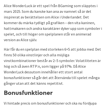
Alice WonderLuck är ett spel från BGaming som släpptes i
mars 2025. Som du kanske kan ana av namnet så är det
inspirerat av berättelsen om Alice i Underlandet. Det
kommer du märka tydligt på grafiken – den vita kaninen,
hattmakaren och andra karaktärer dyker upp som symboler i
spelet, och till höger om spelplanen står en animerad
version av Alice själv.
Här får du en spelplan med storleken 6×5 att jobba med. Det
finns 50 olika vinstlinjer och alla möjliga
vinstkombinationer består av 2–5 symboler. Volatiliteten är
hög och så även RTP:n, som ligger på 97%. Då Alice
WonderLuck dessutom innehåller ett stort antal
bonusfunktioner så går det att återvända till spelet många
gånger utan att det känns repetitivt.
Bonusfunktioner
Vi hintade precis om bonusfunktioner och ska nu fördjupa