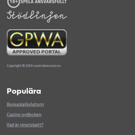
Copyright © 2026 casinobonusar.nu
Populära
Bonuskalkylatorn
Casino ordboken
Vad är vinstskatt?