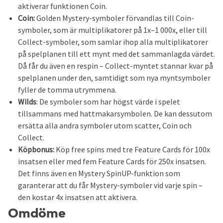
aktiverar funktionen Coin.
Coin:
Golden Mystery-symboler förvandlas till Coin-
symboler, som är multiplikatorer på 1x–1 000x, eller till
Collect-symboler, som samlar ihop alla multiplikatorer
på spelplanen till ett mynt med det sammanlagda värdet.
Då får du även en respin – Collect-myntet stannar kvar på
spelplanen under den, samtidigt som nya myntsymboler
fyller de tomma utrymmena.
Wilds
: De symboler som har högst värde i spelet
tillsammans med hattmakarsymbolen. De kan dessutom
ersätta alla andra symboler utom scatter, Coin och
Collect.
Köpbonus:
Köp free spins med tre Feature Cards för 100x
insatsen eller med fem Feature Cards för 250x insatsen.
Det finns även en Mystery SpinUP-funktion som
garanterar att du får Mystery-symboler vid varje spin –
den kostar 4x insatsen att aktivera.
Omdöme