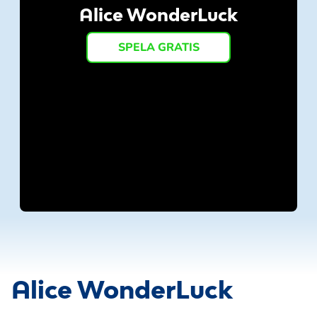
Alice WonderLuck
SPELA GRATIS
Alice WonderLuck