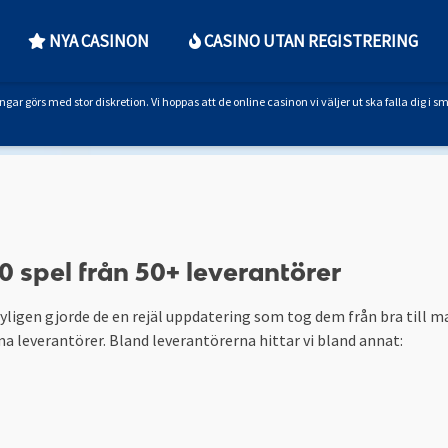
NYA CASINON
CASINO UTAN REGISTRERING
r görs med stor diskretion. Vi hoppas att de online casinon vi väljer ut ska falla dig i
0 spel från 50+ leverantörer
nyligen gjorde de en rejäl uppdatering som tog dem från bra till 
ma leverantörer. Bland leverantörerna hittar vi bland annat: