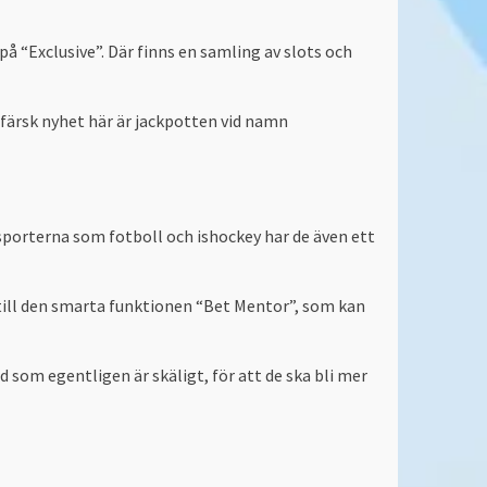
å “Exclusive”. Där finns en samling av slots och
En färsk nyhet här är jackpotten vid namn
sporterna som fotboll och ishockey har de även ett
 till den smarta funktionen “Bet Mentor”, som kan
 som egentligen är skäligt, för att de ska bli mer