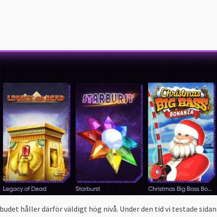
tbudet håller därför väldigt hög nivå. Under den tid vi testade sid