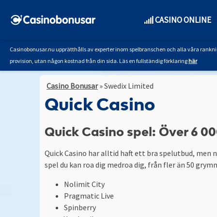
CASINO ONLINE
Casinobonusar.nu upprätthålls av experter inom spelbranschen och alla våra rankninga
provision, utan någon kostnad från din sida. Läs en fullständig förklaring
här
Casino Bonusar
»
Swedix Limited
Quick Casino
Quick Casino spel: Över 6 00
Quick Casino har alltid haft ett bra spelutbud, men 
spel du kan roa dig medroa dig, från fler än 50 grym
Nolimit City
Pragmatic Live
Spinberry