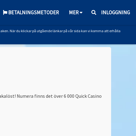
BETALNINGSMETODER
MER
INLOGGNING
 smaken. När du klickar på utgående länkar på vår sida kan vi komma att erhålla
makalöst! Numera finns det över 6 000 Quick Casino