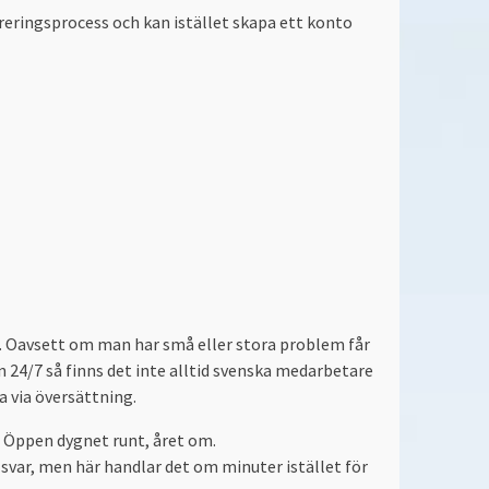
treringsprocess och kan istället skapa ett konto
am. Oavsett om man har små eller stora problem får
n 24/7 så finns det inte alltid svenska medarbetare
ka via översättning.
t. Öppen dygnet runt, året om.
 svar, men här handlar det om minuter istället för