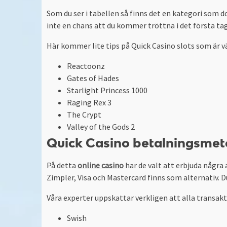
Som du ser i tabellen så finns det en kategori som d
inte en chans att du kommer tröttna i det första ta
Här kommer lite tips på Quick Casino slots som är v
Reactoonz
Gates of Hades
Starlight Princess 1000
Raging Rex 3
The Crypt
Valley of the Gods 2
Quick Casino betalningsmet
På detta
online casino
har de valt att erbjuda några
Zimpler, Visa och Mastercard finns som alternativ.
Våra experter uppskattar verkligen att alla transakti
Swish