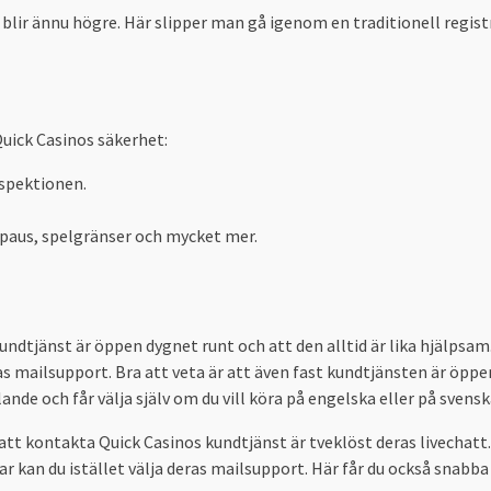
 blir ännu högre. Här slipper man gå igenom en traditionell regis
Quick Casinos säkerhet:
nspektionen.
lpaus, spelgränser och mycket mer.
kundtjänst är öppen dygnet runt och att den alltid är lika hjälps
s mailsupport. Bra att veta är att även fast kundtjänsten är öppe
lande och får välja själv om du vill köra på engelska eller på svens
att kontakta Quick Casinos kundtjänst är tveklöst deras livechat
r kan du istället välja deras mailsupport. Här får du också snabba