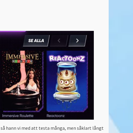
an så hann vi med att testa många, men såklart långt