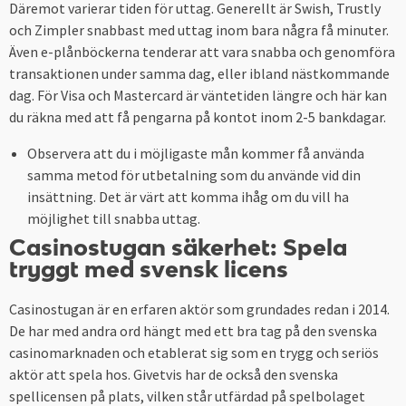
Däremot varierar tiden för uttag. Generellt är Swish, Trustly
och Zimpler snabbast med uttag inom bara några få minuter.
Även e-plånböckerna tenderar att vara snabba och genomföra
transaktionen under samma dag, eller ibland nästkommande
dag. För Visa och Mastercard är väntetiden längre och här kan
du räkna med att få pengarna på kontot inom 2-5 bankdagar.
Observera att du i möjligaste mån kommer få använda
samma metod för utbetalning som du använde vid din
insättning. Det är värt att komma ihåg om du vill ha
möjlighet till snabba uttag.
Casinostugan säkerhet: Spela
tryggt med svensk licens
Casinostugan är en erfaren aktör som grundades redan i 2014.
De har med andra ord hängt med ett bra tag på den svenska
casinomarknaden och etablerat sig som en trygg och seriös
aktör att spela hos. Givetvis har de också den svenska
spellicensen på plats, vilken står utfärdad på spelbolaget