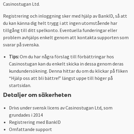
Casinostugan Ltd.
Registrering och inloggning sker med hjälp av BankID, så att
du kan känna dig helt trygg i att ingen utomstående har
tillgång till ditt spelkonto. Eventuella funderingar eller
problem avhjälps enkelt genom att kontakta supporten som
svarar på svenska.
Tips:
Om du har några förslag till förbättringar hos
Casinostugan kan du enkelt skicka in dessa genom deras
kundundersökning. Denna hittar du om du klickar på fliken
“Hjälp oss att bli bättre!” längst uppe till höger på
startsidan.
Detaljer om säkerheten
Drivs under svensk licens av Casinostugan Ltd, som
grundades i 2014
Registrering med BankID
Omfattande support