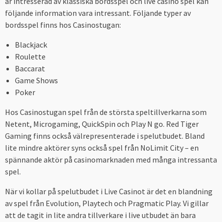
är intresserad av klassiska bordsspel och live casino spel kan
följande information vara intressant. Följande typer av
bordsspel finns hos Casinostugan:
Blackjack
Roulette
Baccarat
Game Shows
Poker
Hos Casinostugan spel från de största speltillverkarna som
Netent, Microgaming, QuickSpin och Play N go. Red Tiger
Gaming finns också välrepresenterade i spelutbudet. Bland
lite mindre aktörer syns också spel från NoLimit City – en
spännande aktör på casinomarknaden med många intressanta
spel.
När vi kollar på spelutbudet i Live Casinot är det en blandning
av spel från Evolution, Playtech och Pragmatic Play. Vi gillar
att de tagit in lite andra tillverkare i live utbudet än bara