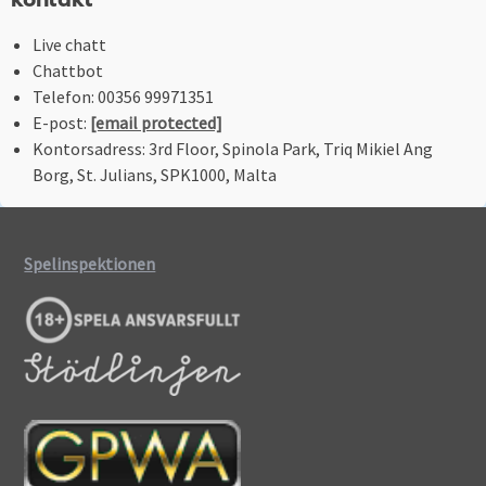
Live chatt
Chattbot
Telefon: 00356 99971351
E-post:
[email protected]
Kontorsadress: 3rd Floor, Spinola Park, Triq Mikiel Ang
Borg, St. Julians, SPK1000, Malta
Spelinspektionen