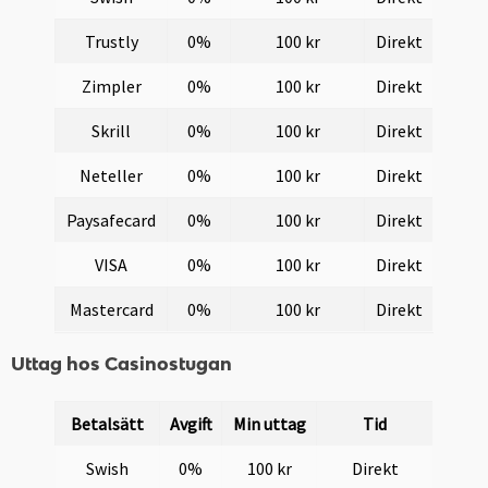
Trustly
0%
100 kr
Direkt
Zimpler
0%
100 kr
Direkt
Skrill
0%
100 kr
Direkt
Neteller
0%
100 kr
Direkt
Paysafecard
0%
100 kr
Direkt
VISA
0%
100 kr
Direkt
Mastercard
0%
100 kr
Direkt
Uttag hos Casinostugan
Betalsätt
Avgift
Min uttag
Tid
Swish
0%
100 kr
Direkt