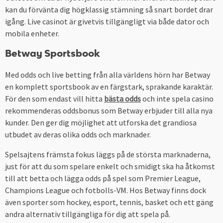
kan du förvänta dig högklassig stämning så snart bordet drar
igång. Live casinot är givetvis tillgängligt via både dator och
mobila enheter.
Betway Sportsbook
Med odds och live betting från alla världens hörn har Betway
en komplett sportsbook av en färgstark, sprakande karaktär.
För den som endast vill hitta
bästa odds
och inte spela casino
rekommenderas oddsbonus som Betway erbjuder till alla nya
kunder. Den ger dig möjlighet att utforska det grandiosa
utbudet av deras olika odds och marknader.
Spelsajtens främsta fokus läggs på de största marknaderna,
just för att du som spelare enkelt och smidigt ska ha åtkomst
till att betta och lägga odds på spel som Premier League,
Champions League och fotbolls-VM. Hos Betway finns dock
även sporter som hockey, esport, tennis, basket och ett gäng
andra alternativ tillgängliga för dig att spela på.