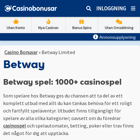
INLOGGNING
Utan Konto
Nya Casinon
Bonus Spins
Utan Omsättning
Annonsupplysning
Casino Bonusar
»
Betway Limited
Betway
Betway spel: 1000+ casinospel
Som spelare hos Betway ges du chansen att ta del av ett
komplett utbud med allt du kan tänkas behöva för ett roligt
och fartfyllt speläventyr. Utbudet finns tillgängligt för
spelare av alla olika kategorier; oavsett om du föredrar
casinospel
och spelautomater, betting, poker eller trav finns
det något för dig att upptäcka.