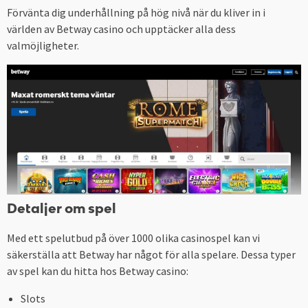
Förvänta dig underhållning på hög nivå när du kliver in i
världen av Betway casino och upptäcker alla dess
valmöjligheter.
Detaljer om spel
Med ett spelutbud på över 1000 olika casinospel kan vi
säkerställa att Betway har något för alla spelare. Dessa typer
av spel kan du hitta hos Betway casino:
Slots