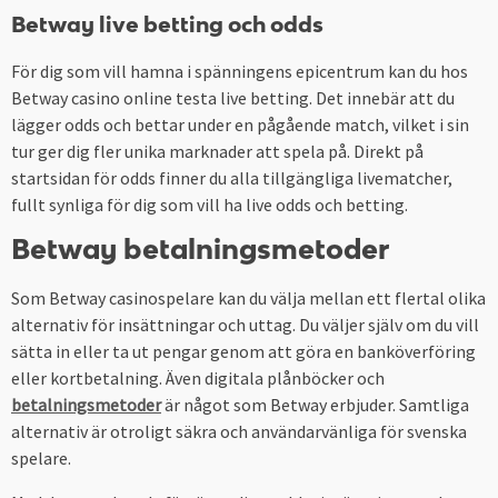
Betway live betting och odds
För dig som vill hamna i spänningens epicentrum kan du hos
Betway casino online testa live betting. Det innebär att du
lägger odds och bettar under en pågående match, vilket i sin
tur ger dig fler unika marknader att spela på. Direkt på
startsidan för odds finner du alla tillgängliga livematcher,
fullt synliga för dig som vill ha live odds och betting.
Betway betalningsmetoder
Som Betway casinospelare kan du välja mellan ett flertal olika
alternativ för insättningar och uttag. Du väljer själv om du vill
sätta in eller ta ut pengar genom att göra en banköverföring
eller kortbetalning. Även digitala plånböcker och
betalningsmetoder
är något som Betway erbjuder. Samtliga
alternativ är otroligt säkra och användarvänliga för svenska
spelare.