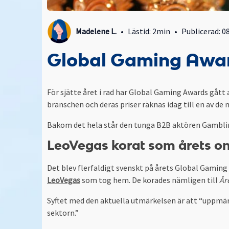
Madelene L.
•
Lästid: 2min
•
Publicerad: 0
Global Gaming Award
För sjätte året i rad har Global Gaming Awards gått a
branschen och deras priser räknas idag till en av d
Bakom det hela står den tunga B2B aktören Gambling
LeoVegas korat som årets on
Det blev flerfaldigt svenskt på årets Global Gaming
LeoVegas
som tog hem. De korades nämligen till
År
Syftet med den aktuella utmärkelsen är att “uppm
sektorn.”