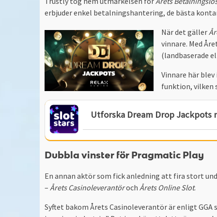
Trustly tog hem utmärkelsen för
Årets Betalningslö
erbjuder enkel betalningshantering, de bästa kontan
När det gäller
År
vinnare. Med Åre
(landbaserade el
Vinnare här blev
funktion, vilken
Utforska Dream Drop Jackpots n
Dubbla vinster för Pragmatic Play
En annan aktör som fick anledning att fira stort u
–
Årets Casinoleverantör
och
Årets Online Slot
.
Syftet bakom Årets Casinoleverantör är enligt GGA sj