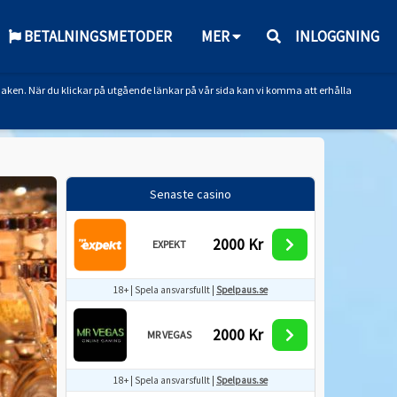
BETALNINGSMETODER
MER
INLOGGNING
 smaken. När du klickar på utgående länkar på vår sida kan vi komma att erhålla
Senaste casino
2000 Kr
EXPEKT
18+ | Spela ansvarsfullt |
Spelpaus.se
2000 Kr
MR VEGAS
18+ | Spela ansvarsfullt |
Spelpaus.se