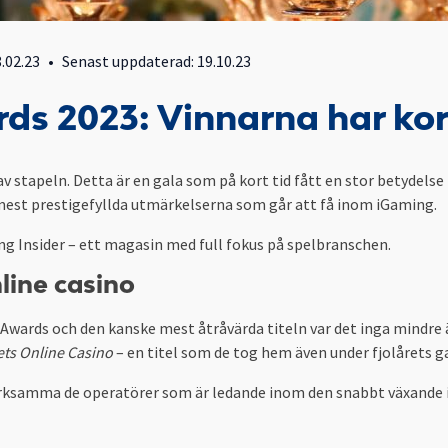
8.02.23
•
Senast uppdaterad: 19.10.23
s 2023: Vinnarna har kor
v stapeln. Detta är en gala som på kort tid fått en stor betydelse 
e mest prestigefyllda utmärkelserna som går att få inom iGaming.
 Insider – ett magasin med full fokus på spelbranschen.
line casino
 Awards och den kanske mest åtråvärda titeln var det inga mindre
ets Online Casino
– en titel som de tog hem även under fjolårets ga
ärksamma de operatörer som är ledande inom den snabbt växande