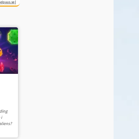
elpaus.se |
ding
i
liens?