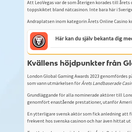
Att LeoVegas var de som återigen korades till årets o
toppskiktet bland nätcasinon. Inte bara här i Sverig
Andraplatsen inom kategorin Årets Online Casino 
Här kan du själv bekanta dig med
Kvällens höjdpunkter från 
London Global Gaming Awards 2023 genomfördes på 
som vann utmärkelsen för
Årets Landbaserade Casi
Grundläggande för alla nominerade aktörer till Lo
genomfört enastående prestationer, utanför Ameri
En ytterligare svensk aktör som fick anledning att f
frekvent hos svenska casinon och har även hittat ut 