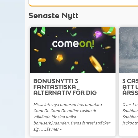
Senaste Nytt
BONUSNYTT! 3
3 C
FANTASTISKA
ATT 
ALTERNATIV FÖR DIG
ÅRSS
Missa inte nya bonusen hos populära
Över 1 m
ComeOn ComeOn online casino är
Snabbare
välkända för sina unika
Snabbare
bonuserbjudanden. Deras fantasi sträcker
jackpott
sig …
Läs mer »