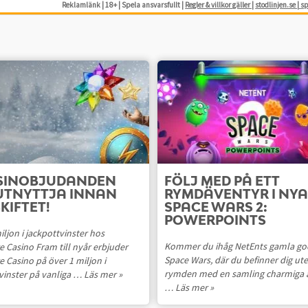
Reklamlänk | 18+ | Spela ansvarsfullt |
Regler & villkor gäller |
stodlinjen.se |
sp
ASINOBJUDANDEN
FÖLJ MED PÅ ETT
UTNYTTJA INNAN
RYMDÄVENTYR I NYA
KIFTET!
SPACE WARS 2:
POWERPOINTS
iljon i jackpottvinster hos
Kommer du ihåg NetEnts gamla go
 Casino Fram till nyår erbjuder
Space Wars, där du befinner dig ute 
 Casino på över 1 miljon i
rymden med en samling charmiga a
vinster på vanliga …
Läs mer »
…
Läs mer »