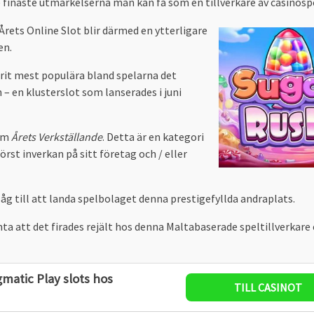
e finaste utmärkelserna man kan få som en tillverkare av casinosp
rets Online Slot blir därmed en ytterligare
en.
rit mest populära bland spelarna det
– en klusterslot som lanserades i juni
nom
Årets Verkställande
. Detta är en kategori
örst inverkan på sitt företag och / eller
åg till att landa spelbolaget denna prestigefyllda andraplats.
nta att det firades rejält hos denna Maltabaserade speltillverkare 
matic Play slots hos
TILL CASINOT