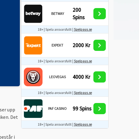
200
BETWAY
Spins
18+ | Spela ansvarsfullt |
Spelpaus.se
2000 Kr
EXPEKT
18+ | Spela ansvarsfullt |
Spelpaus.se
4000 Kr
LEOVEGAS
18+ | Spela ansvarsfullt |
Spelpaus.se
99 Spins
PAF CASINO
yser upp
iken. Det
18+ | Spela ansvarsfullt |
Spelpaus.se
estår i