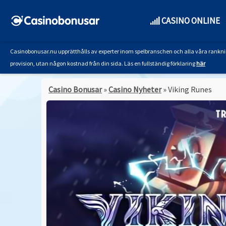
CASINO ONLINE
Casinobonusar.nu upprätthålls av experter inom spelbranschen och alla våra rankninga
provision, utan någon kostnad från din sida. Läs en fullständig förklaring
här
Casino Bonusar
»
Casino Nyheter
»
Viking Runes