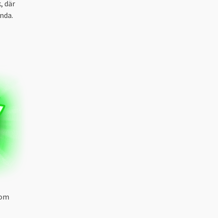
, där
nda.
 om