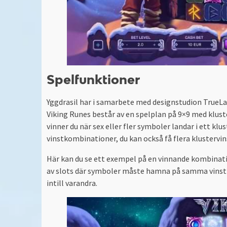
Spelfunktioner
Yggdrasil har i samarbete med designstudion TrueLa
Viking Runes består av en spelplan på 9×9 med kluster
vinner du när sex eller fler symboler landar i ett klu
vinstkombinationer, du kan också få flera klustervins
Här kan du se ett exempel på en vinnande kombination
av slots där symboler måste hamna på samma vinstli
intill varandra.