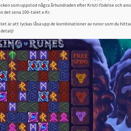
tecken som uppstod några århundraden efter Kristi födelse och anv
 det sena 100-talet e.Kr.
spelet är att lyckas låsa upp de kombinationer av runor som du hitt
detalj!