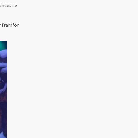
ändes av
ar framför