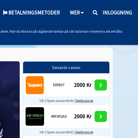
BETALNINGSMETODER
MER
INLOGGNING
 smaken. När du klickar på utgående länkar på vår sida kan vi komma att erhålla
Senaste casino
2000 Kr
EXPEKT
18+ | Spela ansvarsfullt |
Spelpaus.se
2000 Kr
MR VEGAS
18+ | Spela ansvarsfullt |
Spelpaus.se