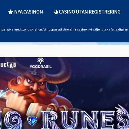
NYA CASINON
CASINO UTAN REGISTRERING
r görs med stor diskretion. Vi hoppas att de online casinon vi väljer ut ska falla dig i