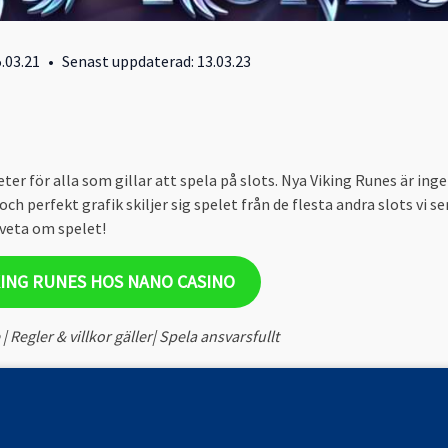
5.03.21
•
Senast uppdaterad: 13.03.23
eter för alla som gillar att spela på slots. Nya Viking Runes är inge
 perfekt grafik skiljer sig spelet från de flesta andra slots vi se
 veta om spelet!
KING RUNES HOS NANO CASINO
 | Regler & villkor gäller| Spela ansvarsfullt