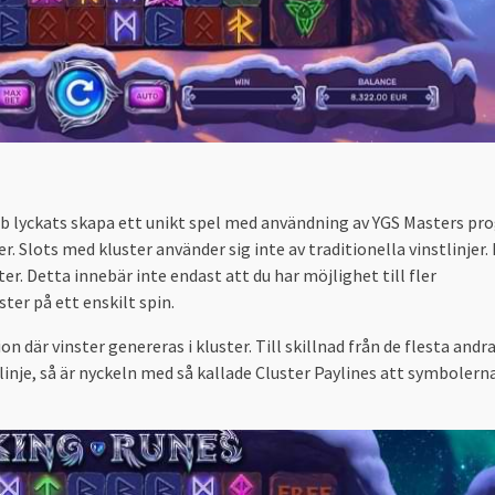
b lyckats skapa ett unikt spel med användning av YGS Masters pr
. Slots med kluster använder sig inte av traditionella vinstlinjer. 
ster. Detta innebär inte endast att du har möjlighet till fler
ter på ett enskilt spin.
 där vinster genereras i kluster. Till skillnad från de flesta andr
nje, så är nyckeln med så kallade Cluster Paylines att symboler