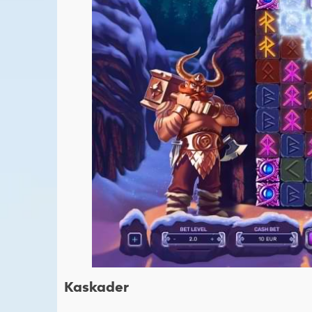
Kaskader