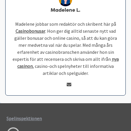
Madelene L.
Madelene jobbar som redaktör och skribent här på
Casinobonusar
. Hon ger dig alltid senaste nytt vad
gäller bonusar och online casino, så att du kan göra
mer medvetna val när du spelar. Med många års
erfarenhet av casinobranschen använder hon sin
expertis för att recensera och skriva om allt ifrån
nya
casinon
, casino-och spelnyheter till informativa
artiklar och spelguider.
Spelinspektionen