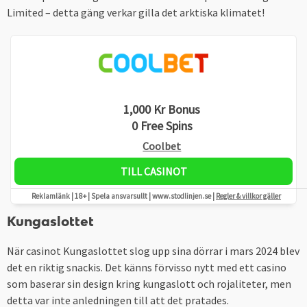
Limited – detta gäng verkar gilla det arktiska klimatet!
1,000
Kr Bonus
0 Free Spins
Coolbet
TILL CASINOT
Reklamlänk |
18+ | Spela ansvarsullt | www.stodlinjen.se |
Regler & villkor gäller
Kungaslottet
När casinot Kungaslottet slog upp sina dörrar i mars 2024 blev
det en riktig snackis. Det känns förvisso nytt med ett casino
som baserar sin design kring kungaslott och rojaliteter, men
detta var inte anledningen till att det pratades.