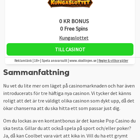
0 KR BONUS
0 Free Spins
Kungaslottet
TILL CASINOT
Reklamlänk |
18+ | Spela ansvarsullt | www.stodlinjen.se |
Regler & villkor gäller
Sammanfattning
Nu vet du lite mer om läget på casinomarknaden och har även
introducerats för tre häftiga nya casinon. Vi tycker det känns
roligt att det är tre väldigt olika casinon som dykt upp, då det
ökar chanserna att du ska hitta ett som passar just dig.
Om du lockas av en kontantbonus är det kanske Pop Casino du
ska testa. Gillar du att också spela på sport och/eller poker?
Ja, då kan Coolbet vara värt att kika in. Vill du ha ett grymt