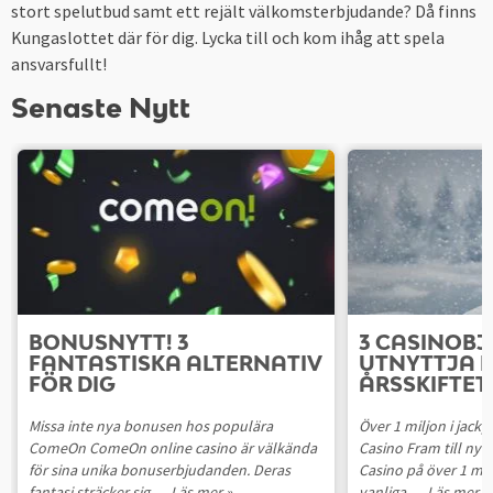
stort spelutbud samt ett rejält välkomsterbjudande? Då finns
Kungaslottet där för dig. Lycka till och kom ihåg att spela
ansvarsfullt!
Senaste Nytt
BONUSNYTT! 3
3 CASINOB
FANTASTISKA ALTERNATIV
UTNYTTJA 
FÖR DIG
ÅRSSKIFTET
Missa inte nya bonusen hos populära
Över 1 miljon i jack
ComeOn ComeOn online casino är välkända
Casino Fram till nyå
för sina unika bonuserbjudanden. Deras
Casino på över 1 mil
fantasi sträcker sig …
Läs mer »
vanliga …
Läs mer »