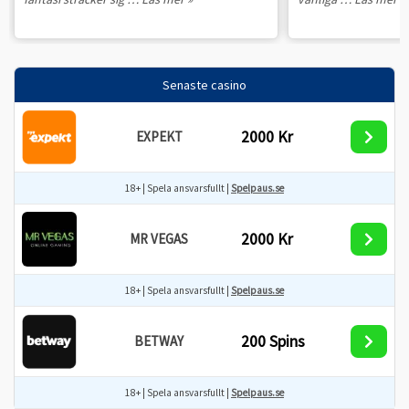
Senaste casino
2000 Kr
EXPEKT
18+ | Spela ansvarsfullt |
Spelpaus.se
2000 Kr
MR VEGAS
18+ | Spela ansvarsfullt |
Spelpaus.se
200 Spins
BETWAY
18+ | Spela ansvarsfullt |
Spelpaus.se