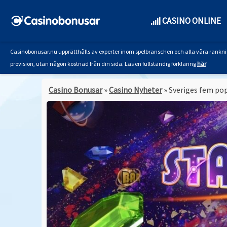
CASINO ONLINE
Casinobonusar.nu upprätthålls av experter inom spelbranschen och alla våra rankninga
provision, utan någon kostnad från din sida. Läs en fullständig förklaring
här
Casino Bonusar
»
Casino Nyheter
»
Sveriges fem pop