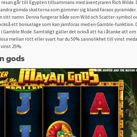
r resan går till Egypten tillsammans med äventyraren Rich Wilde. 
e andra gömda skatterna som gömmer sig bland Faraos pyramider.
n sitt namn. Denna fungerar både som Wild och Scatter-symbol oc
tas också ett bonusläge som kan jämföras med en Gamble-funktion. 
a i Gamble Mode. Samtidigt gäller det också att ha i åtanke att om 
t gissa mellan rött eller svart har du 50% sannolikhet till vinst me
l vinst 25%.
an gods