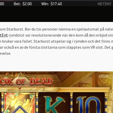
som Starburst. Ber du tio personer nämna en spelautomat på näte
tEnt
rymdslot var revolutionerande när den kom då den erbjöd vin
m brukar vara fallet. Starburst utspelar sig i rymden och det finns
r också en av de första slottarna som släpptes som VR slot. Det 
levelse.