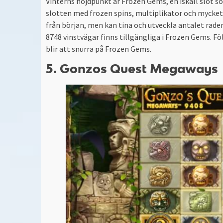
Vinterns höjdpunkt är Frozen Gems, en iskall slot 
slotten med frozen spins, multiplikator och mycke
från början, men kan tina och utveckla antalet rader, 
8748 vinstvägar finns tillgängliga i Frozen Gems. Fö
blir att snurra på Frozen Gems.
5. Gonzos Quest Megaways