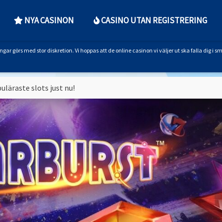
NYA CASINON
CASINO UTAN REGISTRERING
r görs med stor diskretion. Vi hoppas att de online casinon vi väljer ut ska falla dig i
uläraste slots just nu!