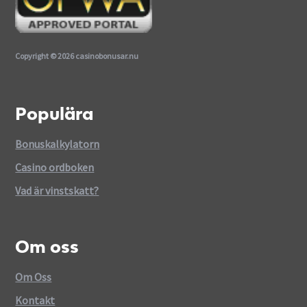
Copyright © 2026 casinobonusar.nu
Populära
Bonuskalkylatorn
Casino ordboken
Vad är vinstskatt?
Om oss
Om Oss
Kontakt