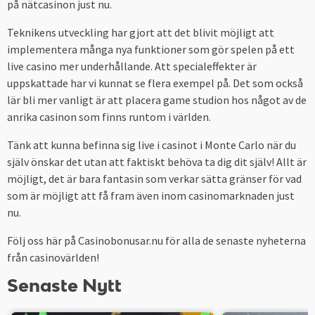
på nätcasinon just nu.
Teknikens utveckling har gjort att det blivit möjligt att
implementera många nya funktioner som gör spelen på ett
live casino mer underhållande. Att specialeffekter är
uppskattade har vi kunnat se flera exempel på. Det som också
lär bli mer vanligt är att placera game studion hos något av de
anrika casinon som finns runtom i världen.
Tänk att kunna befinna sig live i casinot i Monte Carlo när du
själv önskar det utan att faktiskt behöva ta dig dit själv! Allt är
möjligt, det är bara fantasin som verkar sätta gränser för vad
som är möjligt att få fram även inom casinomarknaden just
nu.
Följ oss här på Casinobonusar.nu för alla de senaste nyheterna
från casinovärlden!
Senaste Nytt