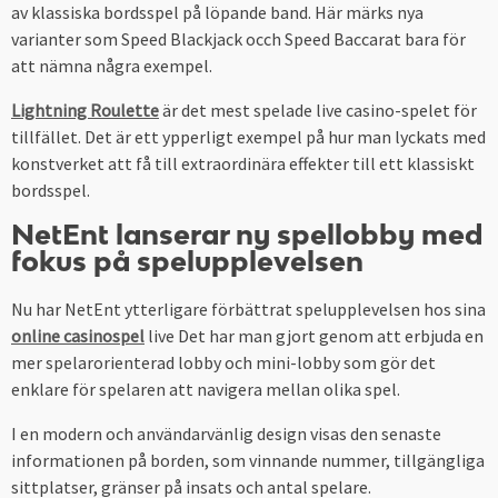
av klassiska bordsspel på löpande band. Här märks nya
varianter som Speed Blackjack occh Speed Baccarat bara för
att nämna några exempel.
Lightning Roulette
är det mest spelade live casino-spelet för
tillfället. Det är ett ypperligt exempel på hur man lyckats med
konstverket att få till extraordinära effekter till ett klassiskt
bordsspel.
NetEnt lanserar ny spellobby med
fokus på spelupplevelsen
Nu har NetEnt ytterligare förbättrat spelupplevelsen hos sina
online casinospel
live Det har man gjort genom att erbjuda en
mer spelarorienterad lobby och mini-lobby som gör det
enklare för spelaren att navigera mellan olika spel.
I en modern och användarvänlig design visas den senaste
informationen på borden, som vinnande nummer, tillgängliga
sittplatser, gränser på insats och antal spelare.