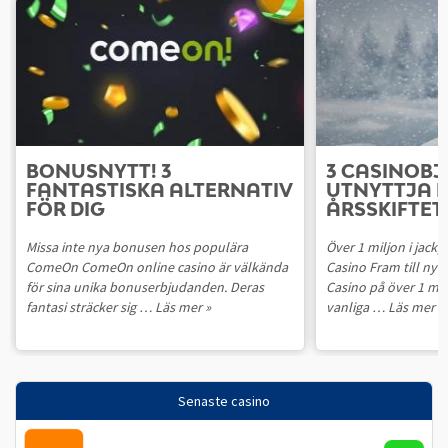
BONUSNYTT! 3
3 CASINOB
FANTASTISKA ALTERNATIV
UTNYTTJA 
FÖR DIG
ÅRSSKIFTET
Missa inte nya bonusen hos populära
Över 1 miljon i jack
ComeOn ComeOn online casino är välkända
Casino Fram till nyå
för sina unika bonuserbjudanden. Deras
Casino på över 1 mil
fantasi sträcker sig …
Läs mer »
vanliga …
Läs mer »
Senaste casino