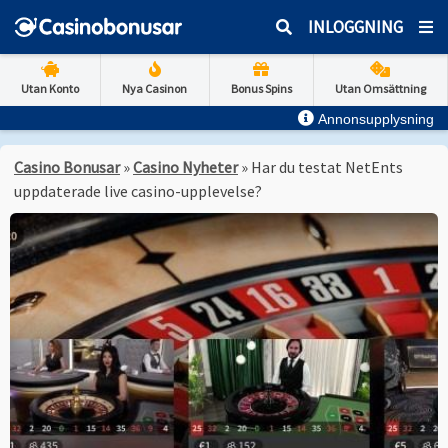
INLOGGNING
Utan Konto
Nya Casinon
Bonus Spins
Utan Omsättning
Annonsupplysning
Casino Bonusar
»
Casino Nyheter
»
Har du testat NetEnts
uppdaterade live casino-upplevelse?