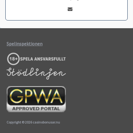
Spelinspektionen
Copyright © 2026 casinobonusar.nu