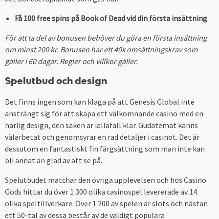
Få 100 free spins på Book of Dead vid din första insättning
För att ta del av bonusen behöver du göra en första insättning
om minst 200 kr. Bonusen har ett 40x omsättningskrav som
gäller i 60 dagar. Regler och villkor gäller.
Spelutbud och design
Det finns ingen som kan klaga på att Genesis Global inte
ansträngt sig för att skapa ett välkomnande casino med en
härlig design, den saken är iallafall klar. Gudatemat känns
välarbetat och genomsyrar en rad detaljer i casinot. Det är
dessutom en fantastiskt fin färgsättning som man inte kan
bli annat än glad av att se på.
Spelutbudet matchar den övriga upplevelsen och hos Casino
Gods hittar du över 1 300 olika casinospel levererade av 14
olika speltillverkare. Över 1 200 av spelen är slots och nästan
ett 50-tal av dessa består av de väldigt populära