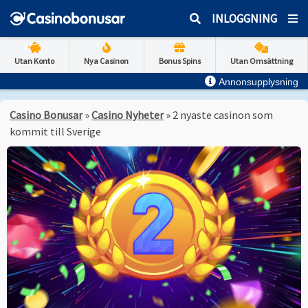
INLOGGNING
Utan Konto
Nya Casinon
Bonus Spins
Utan Omsättning
Annonsupplysning
Casino Bonusar
»
Casino Nyheter
»
2 nyaste casinon som
kommit till Sverige