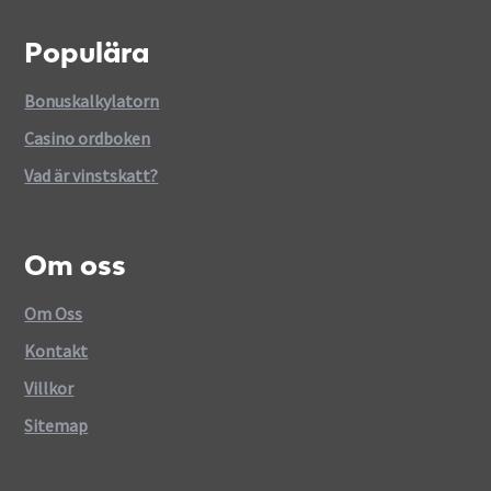
Populära
Bonuskalkylatorn
Casino ordboken
Vad är vinstskatt?
Om oss
Om Oss
Kontakt
Villkor
Sitemap