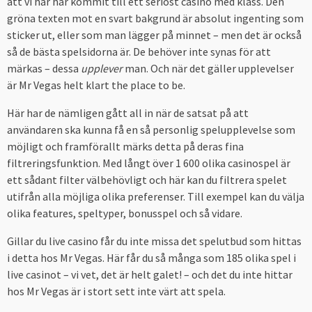
att vi här har kommit till ett seriöst casino med klass. Den
gröna texten mot en svart bakgrund är absolut ingenting som
sticker ut, eller som man lägger på minnet – men det är också
så de bästa spelsidorna är. De behöver inte synas för att
märkas – dessa
upplever
man. Och när det gäller upplevelser
är Mr Vegas helt klart the place to be.
Här har de nämligen gått all in när de satsat på att
användaren ska kunna få en så personlig spelupplevelse som
möjligt och framförallt märks detta på deras fina
filtreringsfunktion. Med långt över 1 600 olika casinospel är
ett sådant filter välbehövligt och här kan du filtrera spelet
utifrån alla möjliga olika preferenser. Till exempel kan du välja
olika features, speltyper, bonusspel och så vidare.
Gillar du live casino får du inte missa det spelutbud som hittas
i detta hos Mr Vegas. Här får du så många som 185 olika spel i
live casinot – vi vet, det är helt galet! – och det du inte hittar
hos Mr Vegas är i stort sett inte värt att spela.