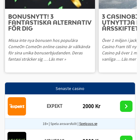
BONUSNYTT! 3
3 CASINOB
FANTASTISKA ALTERNATIV
UTNYTTJA 
FÖR DIG
ÅRSSKIFTET
Missa inte nya bonusen hos populära
Över 1 miljon i jack
ComeOn ComeOn online casino är välkända
Casino Fram till nyå
för sina unika bonuserbjudanden. Deras
Casino på över 1 mil
fantasi sträcker sig …
Läs mer »
vanliga …
Läs mer »
Senaste casino
2000 Kr
EXPEKT
18+ | Spela ansvarsfullt |
Spelpaus.se