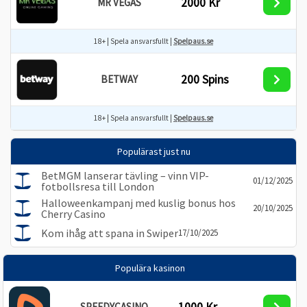
2000 Kr
MR VEGAS
18+ | Spela ansvarsfullt |
Spelpaus.se
200 Spins
BETWAY
18+ | Spela ansvarsfullt |
Spelpaus.se
Populärast just nu
BetMGM lanserar tävling – vinn VIP-
01/12/2025
fotbollsresa till London
Halloweenkampanj med kuslig bonus hos
20/10/2025
Cherry Casino
Kom ihåg att spana in Swiper
17/10/2025
Populära kasinon
SPEEDYCASINO