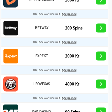
1000 Kr
18+ | Spela ansvarsfullt |
Spelpaus.se
200 Spins
BETWAY
18+ | Spela ansvarsfullt |
Spelpaus.se
2000 Kr
EXPEKT
18+ | Spela ansvarsfullt |
Spelpaus.se
4000 Kr
LEOVEGAS
18+ | Spela ansvarsfullt |
Spelpaus.se
PAF CASINO