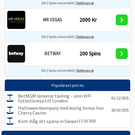
18+ | Spela ansvarsfullt |
Spelpaus.se
2000 Kr
MR VEGAS
18+ | Spela ansvarsfullt |
Spelpaus.se
200 Spins
BETWAY
18+ | Spela ansvarsfullt |
Spelpaus.se
Populärast just nu
BetMGM lanserar tävling – vinn VIP-
01/12/2025
fotbollsresa till London
Halloweenkampanj med kuslig bonus hos
20/10/2025
Cherry Casino
Kom ihåg att spana in Swiper
17/10/2025