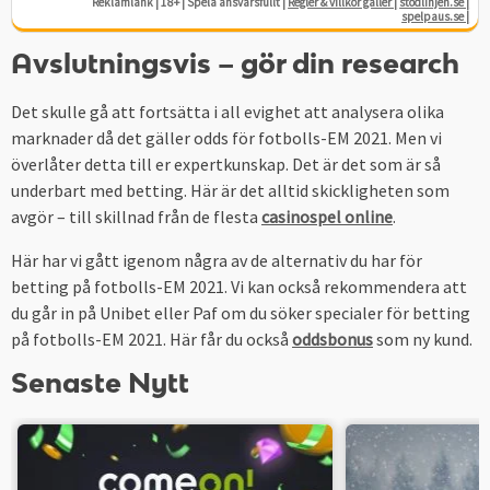
Reklamlänk | 18+ | Spela ansvarsfullt |
Regler & villkor gäller |
stodlinjen.se |
spelpaus.se |
Avslutningsvis – gör din research
Det skulle gå att fortsätta i all evighet att analysera olika
marknader då det gäller odds för fotbolls-EM 2021. Men vi
överlåter detta till er expertkunskap. Det är det som är så
underbart med betting. Här är det alltid skickligheten som
avgör – till skillnad från de flesta
casinospel online
.
Här har vi gått igenom några av de alternativ du har för
betting på fotbolls-EM 2021. Vi kan också rekommendera att
du går in på Unibet eller Paf om du söker specialer för betting
på fotbolls-EM 2021. Här får du också
oddsbonus
som ny kund.
Senaste Nytt