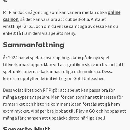
%.
RTP är dock någonting som kan variera mellan olika
online
casinon
, så det kan vara bra att dubbelkolla. Antalet
vinstlinjer är 25, och om du vill se samtliga av dessa kan du
enkelt få fram dem via spelets meny.
Sammanfattning
År 2024 har vi spelare överlag höga krav på de nya spel
tillverkarna släpper. Man vill att grafiken ska vara bra och att
spelfunktionerna ska kännas roliga och moderna. Dessa
kriterier uppfyller definitivt Legion Gold Unleashed.
Dess volatilitet och RTP gör att spelet kan passa bra för
många typer av spelare. Men för den som har ett intresse för
romarriket och historia kommer sloten förstås att gå hem
extra mycket. Vi säger bra jobbat till Play’n GO och hoppas att
många får chansen att upptäcka detta härliga spel!
Senaste Nytt