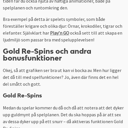
tiden får du också njuta av häftiga animationer, både på
spelplanen och runtomkring den.
Bra exempel på detta är spelets symboler, som både
föreställer krigare och olika djur: Örnar, krokodiler, tigrar och
elefanter. Självklart har
Play’n GO
också sett till att skapa en
ljudmiljö som passar bra med spelupplevelsen!
Gold Re-Spins och andra
bonusfunktioner
Okej, så att grafiken ser bra ut kan vi bocka av. Men hur ligger
det då till med spelfunktioner? Jo, även där finns det en hel
del smått och gott.
Gold Re-Spins
Medan du spelar kommer du då och då att notera att det dyker
upp guldmynt på spelplanen. Det du ska hoppas på är att sex
av dessa dyker upp på ett snurr – då aktiveras funktionen Gold