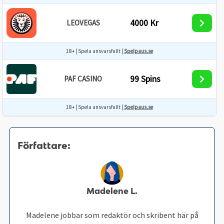
4000 Kr
LEOVEGAS
18+ | Spela ansvarsfullt |
Spelpaus.se
99 Spins
PAF CASINO
18+ | Spela ansvarsfullt |
Spelpaus.se
Författare:
Madelene L.
Madelene jobbar som redaktör och skribent här på