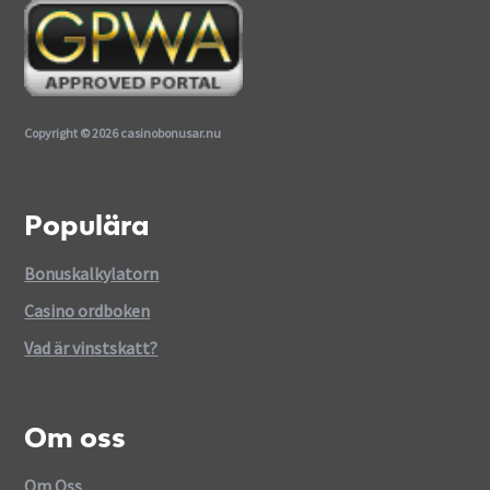
Copyright © 2026 casinobonusar.nu
Populära
Bonuskalkylatorn
Casino ordboken
Vad är vinstskatt?
Om oss
Om Oss