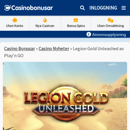
INLOGGNING
Utan Konto
Nya Casinon
Bonus Spins
Utan Omsättning
Annonsupplysning
Casino Bonusar
»
Casino Nyheter
»
Legion Gold Unleashed av
Play’n GO