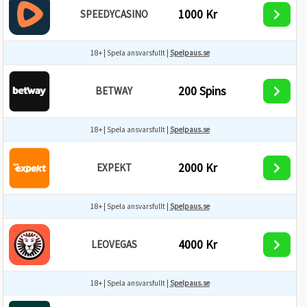
1000 Kr
SPEEDYCASINO
18+ | Spela ansvarsfullt |
Spelpaus.se
200 Spins
BETWAY
18+ | Spela ansvarsfullt |
Spelpaus.se
2000 Kr
EXPEKT
18+ | Spela ansvarsfullt |
Spelpaus.se
4000 Kr
LEOVEGAS
18+ | Spela ansvarsfullt |
Spelpaus.se