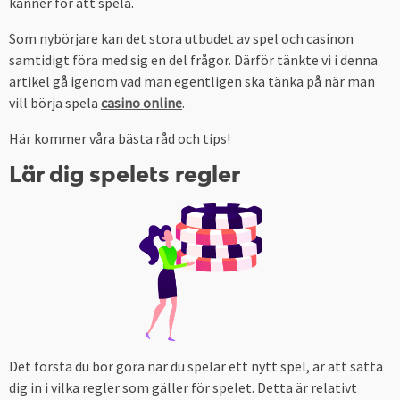
känner för att spela.
Som nybörjare kan det stora utbudet av spel och casinon
samtidigt föra med sig en del frågor. Därför tänkte vi i denna
artikel gå igenom vad man egentligen ska tänka på när man
vill börja spela
casino online
.
Här kommer våra bästa råd och tips!
Lär dig spelets regler
Det första du bör göra när du spelar ett nytt spel, är att sätta
dig in i vilka regler som gäller för spelet. Detta är relativt