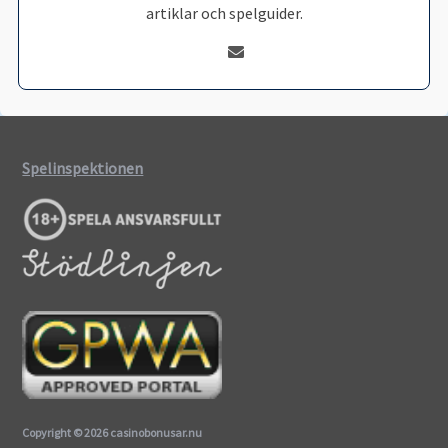
artiklar och spelguider.
Spelinspektionen
Copyright © 2026 casinobonusar.nu