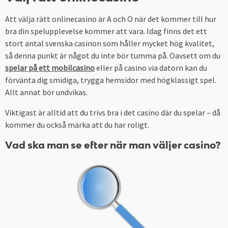
Att välja rätt onlinecasino är A och O när det kommer till hur
bra din spelupplevelse kommer att vara. Idag finns det ett
stort antal svenska casinon som håller mycket hög kvalitet,
så denna punkt är något du inte bör tumma på. Oavsett om du
spelar på ett mobilcasino
eller på casino via datorn kan du
förvänta dig smidiga, trygga hemsidor med högklassigt spel.
Allt annat bör undvikas.
Viktigast är alltid att du trivs bra i det casino där du spelar – då
kommer du också märka att du har roligt.
Vad ska man se efter när man väljer casino?