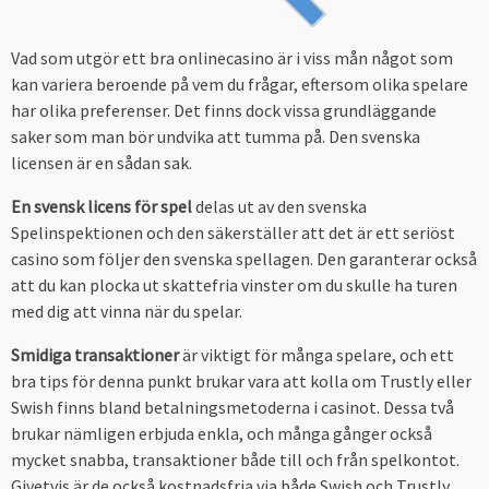
Vad som utgör ett bra onlinecasino är i viss mån något som
kan variera beroende på vem du frågar, eftersom olika spelare
har olika preferenser. Det finns dock vissa grundläggande
saker som man bör undvika att tumma på. Den svenska
licensen är en sådan sak.
En svensk licens för spel
delas ut av den svenska
Spelinspektionen och den säkerställer att det är ett seriöst
casino som följer den svenska spellagen. Den garanterar också
att du kan plocka ut skattefria vinster om du skulle ha turen
med dig att vinna när du spelar.
Smidiga transaktioner
är viktigt för många spelare, och ett
bra tips för denna punkt brukar vara att kolla om Trustly eller
Swish finns bland betalningsmetoderna i casinot. Dessa två
brukar nämligen erbjuda enkla, och många gånger också
mycket snabba, transaktioner både till och från spelkontot.
Givetvis är de också kostnadsfria via både Swish och Trustly.