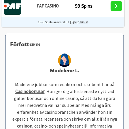
99 Spins
PAF CASINO
18+ | Spela ansvarsfullt |
Spelpaus.se
Författare:
Madelene L.
Madelene jobbar som redaktör och skribent här på
Casinobonusar
. Hon ger dig alltid senaste nytt vad
gäller bonusar och online casino, så att du kan göra
mer medvetna val när du spelar. Med många års
erfarenhet av casinobranschen använder hon sin
expertis för att recensera och skriva om allt ifrån
nya
casinon
, casino-och spelnyheter till informativa