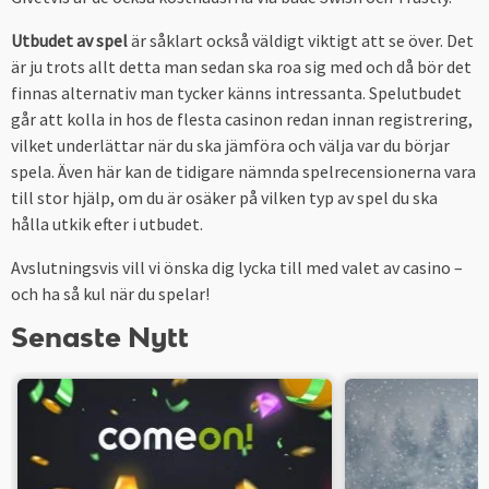
Utbudet av spel
är såklart också väldigt viktigt att se över. Det
är ju trots allt detta man sedan ska roa sig med och då bör det
finnas alternativ man tycker känns intressanta. Spelutbudet
går att kolla in hos de flesta casinon redan innan registrering,
vilket underlättar när du ska jämföra och välja var du börjar
spela. Även här kan de tidigare nämnda spelrecensionerna vara
till stor hjälp, om du är osäker på vilken typ av spel du ska
hålla utkik efter i utbudet.
Avslutningsvis vill vi önska dig lycka till med valet av casino –
och ha så kul när du spelar!
Senaste Nytt