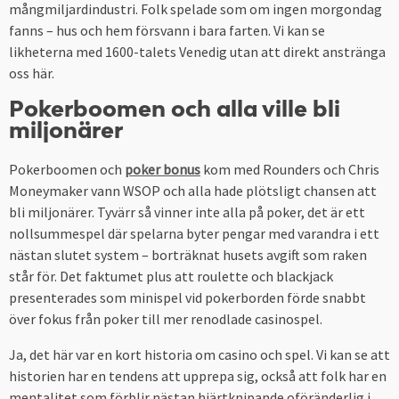
mångmiljardindustri. Folk spelade som om ingen morgondag
fanns – hus och hem försvann i bara farten. Vi kan se
likheterna med 1600-talets Venedig utan att direkt anstränga
oss här.
Pokerboomen och alla ville bli
miljonärer
Pokerboomen och
poker bonus
kom med Rounders och Chris
Moneymaker vann WSOP och alla hade plötsligt chansen att
bli miljonärer. Tyvärr så vinner inte alla på poker, det är ett
nollsummespel där spelarna byter pengar med varandra i ett
nästan slutet system – borträknat husets avgift som raken
står för. Det faktumet plus att roulette och blackjack
presenterades som minispel vid pokerborden förde snabbt
över fokus från poker till mer renodlade casinospel.
Ja, det här var en kort historia om casino och spel. Vi kan se att
historien har en tendens att upprepa sig, också att folk har en
mentalitet som förblir nästan hjärtknipande oföränderlig i