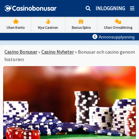
INLOGGNING
Utan Konto
Nya Casinon
Bonus Spins
Utan Omsättning
Annonsupplysning
Casino Bonusar
»
Casino Nyheter
»
Bonusar och casino genom
historien