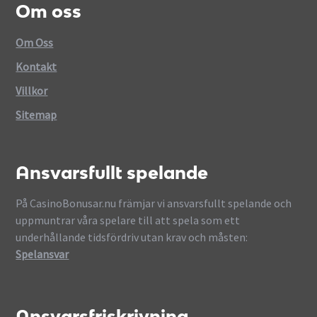
Om oss
Om Oss
Kontakt
Villkor
Sitemap
Ansvarsfullt spelande
På CasinoBonusar.nu främjar vi ansvarsfullt spelande och
uppmuntrar våra spelare till att spela som ett
underhållande tidsfördriv utan krav och måsten:
Spelansvar
Ansvarsfriskrivning