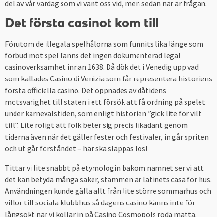
del av vår vardag som vi vant oss vid, men sedan när är frågan.
Det första casinot kom till
Förutom de illegala spelhålorna som funnits lika länge som
förbud mot spel fanns det ingen dokumenterad legal
casinoverksamhet innan 1638. Då dök det i Venedig upp vad
som kallades Casino di Venizia som får representera historiens
första officiella casino. Det öppnades av dåtidens
motsvarighet till staten i ett försök att få ordning på spelet
under karnevalstiden, som enligt historien ”gick lite för vilt
till”. Lite roligt att folk beter sig precis likadant genom
tiderna även när det gäller fester och festivaler, in går spriten
och ut går förståndet – här ska släppas lös!
Tittar vi lite snabbt på etymologin bakom namnet ser vi att
det kan betyda många saker, stammen är latinets casa för hus.
Användningen kunde gälla allt från lite större sommarhus och
villor till sociala klubbhus så dagens casino känns inte för
långsökt när vi kollar in på Casino Cosmopols röda matta.