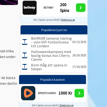
200
BETWAY
Spins
18+ | Spela ansvarsfullt |
Spelpaus.se
Populärast just nu
BetMGM lanserar tävling
– vinn VIP-fotbollsresa
01/12/2025
till London
rad olika
Halloweenkampanj med
kuslig bonus hos Cherry
20/10/2025
lken under
Casino
Kom ihåg att spana in
17/10/2025
Swiper
r de bästa
Populära kasinon
mmer därför
1000 Kr
SPEEDYCASINO
18+ | Spela ansvarsfullt |
Spelpaus.se