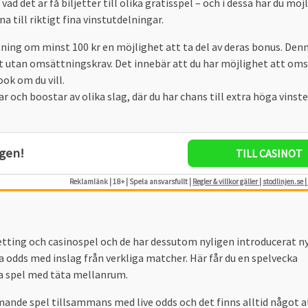
d det är få biljetter till olika gratisspel – och i dessa har du möj
a till riktigt fina vinstutdelningar.
tning om minst 100 kr en möjlighet att ta del av deras bonus. Den
elt utan omsättningskrav. Det innebär att du har möjlighet att oms
ok om du vill.
ar och boostar av olika slag, där du har chans till extra höga vinste
ngen!
TILL CASINOT
Reklamlänk | 18+ | Spela ansvarsfullt |
Regler & villkor gäller |
stodlinjen.se 
 betting och casinospel och de har dessutom nyligen introducerat 
la odds med inslag från verkliga matcher. Här får du en spelvecka
ya spel med täta mellanrum.
mande spel tillsammans med live odds och det finns alltid något a