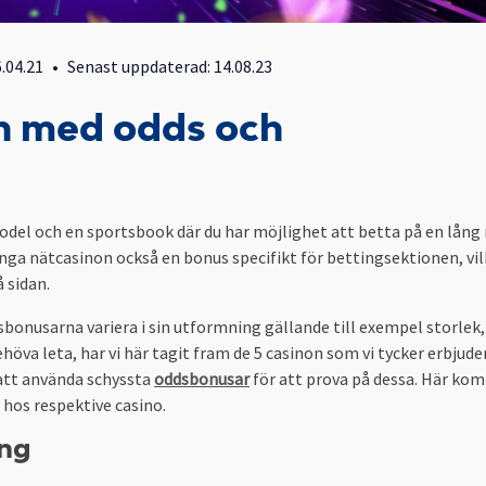
6.04.21
•
Senast uppdaterad: 14.08.23
n med odds och
del och en sportsbook där du har möjlighet att betta på en lång 
nga nätcasinon också en bonus specifikt för bettingsektionen, vi
 sidan.
bonusarna variera i sin utformning gällande till exempel storlek,
höva leta, har vi här tagit fram de 5 casinon som vi tycker erbjude
att använda schyssta
oddsbonusar
för att prova på dessa. Här ko
 hos respektive casino.
ing