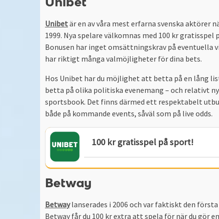
Unibet
Unibet
är en av våra mest erfarna svenska aktörer nä
1999. Nya spelare välkomnas med 100 kr gratisspel p
Bonusen har inget omsättningskrav på eventuella vin
har riktigt många valmöjligheter för dina bets.
Hos Unibet har du möjlighet att betta på en lång lista
betta på olika politiska evenemang – och relativt ny
sportsbook. Det finns därmed ett respektabelt utbud
både på kommande events, såväl som på live odds.
100 kr gratisspel på sport!
Betway
Betway
lanserades i 2006 och var faktiskt den först
Betway får du 100 kr extra att spela för när du gör