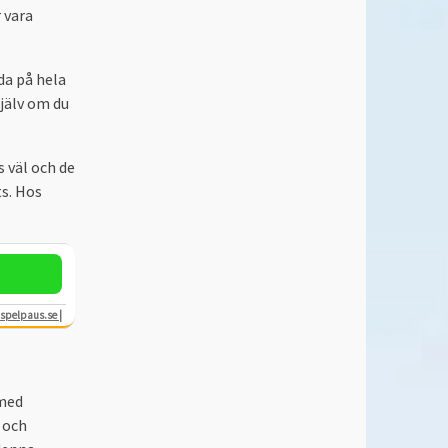
 vara
da på hela
själv om du
 väl och de
ts. Hos
|
spelpaus.se |
 med
 och