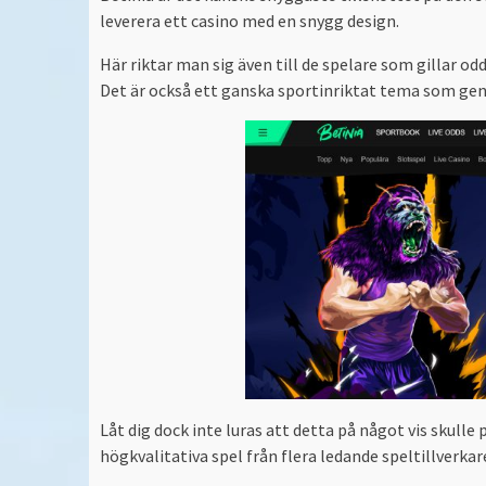
leverera ett casino med en snygg design.
Här riktar man sig även till de spelare som gillar 
Det är också ett ganska sportinriktat tema som geno
Låt dig dock inte luras att detta på något vis skulle
högkvalitativa spel från flera ledande speltillverkar