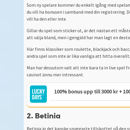
Som ny spelare kommer du enkelt igång med spelande
du vill ha bonusen i samband med din registrering. 
vill ha den eller inte.
Gillar du spel som sticker ut, är det nästan ett mås
att välja bland, men i gengäld har man lagt en desto 
Här finns klassiker som roulette, blackjack och bac
andra spel som inte är lika vanliga att hitta överallt
Man har dessutom valt att inte bara ta in live spel f
casinot ännu mer intressant.
100% bonus upp till 3000 kr + 100
2. Betinia
Betinia är det kanske snyggaste tillskottet på den s