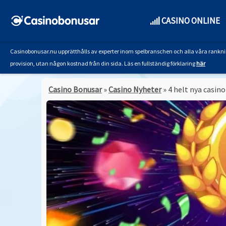
CASINO ONLINE
Casinobonusar.nu upprätthålls av experter inom spelbranschen och alla våra rankninga
provision, utan någon kostnad från din sida. Läs en fullständig förklaring
här
Casino Bonusar
»
Casino Nyheter
»
4 helt nya casino