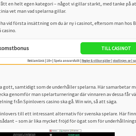
ått en helt egen kategori – något vi gillar starkt, med tanke på a
nia vet man vad spelarna gillar.
l ha vid första insättning om du är ny i casinot, eftersom man hos 
 casino.
älkomstbonus
TILL CASINOT
Reklamlänk | 18+ | Spela ansvarsfullt |
Regler & villkor gäller |
stodlinjen.se |
sp
göra gott, samtidigt som de underhåller spelarna. Här samarbetar
ecka genomför man spelarturneringar där vinnaren av dessa får välj
lning från Spinlovers casino ska gå. Win win, så att säga.
nlovers till ett intressant alternativ för svenska spelare. Här finn
sådant – som är lika mycket fröjd för ögat som för underhållning