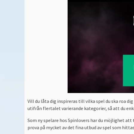
Vill du låta dig inspireras till vilka spel du ska roa 
utifrån flertalet varierande kategorier, så att du enk
Som ny spelare hos Spinlovers har du möjlighet att 
prova på mycket av det fina utbud av spel som hittas 