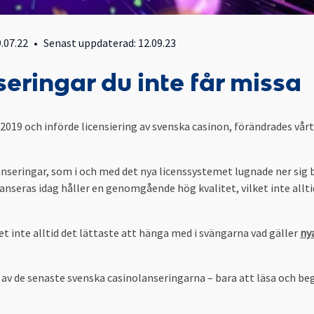
9.07.22
•
Senast uppdaterad: 12.09.23
seringar du inte får missa
2019 och införde licensiering av svenska casinon, förändrades vårt
nseringar, som i och med det nya licenssystemet lugnade ner sig b
lanseras idag håller en genomgående hög kvalitet, vilket inte allti
det inte alltid det lättaste att hänga med i svängarna vad gäller
ny
 4 av de senaste svenska casinolanseringarna – bara att läsa och b