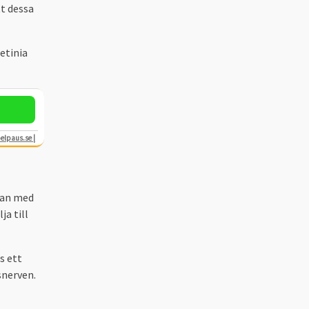
tt dessa
Betinia
elpaus.se |
 man med
a till
s ett
snerven.