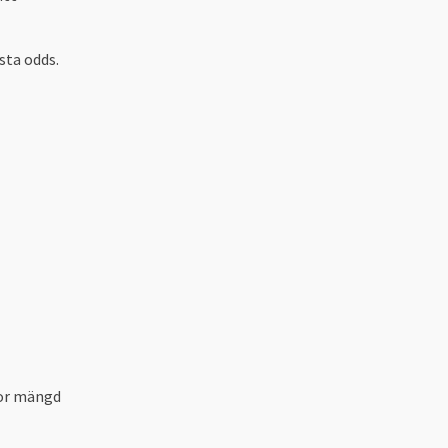
sta odds.
stor mängd