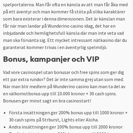
spelportalerna. Man får ofta en känsla av att man får åka med
på ett äventyr och man kommer få stöta på olika karaktärer
som bara existerar i denna dimensionen. Det är känslan man
får när man landar på Wunderino casino idag, det har en
inbjudande och hemlighetsfull känsla där man inte veta vad
man ska förvänta sig. Ett mycket intressant nätkasino där du
garanterat kommer trivas i en äventyrlig spelmiljö.
Bonus, kampanjer och VIP
Vad vore casinospel utan bonusar och free spins som ger dig
ett par extra rundor? Det är inte samma grej utan som med.
När man blir medlem på Wunderino casino kan man ta del av
en välkomstbonus upp till 10.000 kronor + 30 cash spins.
Bonusen ger minst sagt en bra casinostart!
Första insättningen ger 200% bonus upp till 1000 kronor +
30 cash spins på Strburst, Lights eller Aloha.
Andra insättningen ger 100% bonus upp till 2000 kronor