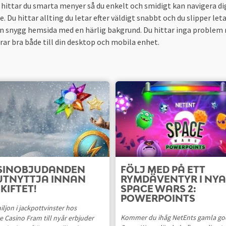
en hittar du smarta menyer så du enkelt och smidigt kan navigera d
 Du hittar allting du letar efter väldigt snabbt och du slipper let
n snygg hemsida med en härlig bakgrund. Du hittar inga problem 
ar bra både till din desktop och mobila enhet.
ASINOBJUDANDEN
FÖLJ MED PÅ ETT
UTNYTTJA INNAN
RYMDÄVENTYR I NYA
KIFTET!
SPACE WARS 2:
POWERPOINTS
iljon i jackpottvinster hos
Kommer du ihåg NetEnts gamla go
 Casino Fram till nyår erbjuder