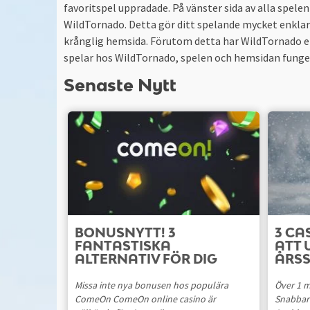
favoritspel uppradade. På vänster sida av alla spel
WildTornado. Detta gör ditt spelande mycket enklare.
krånglig hemsida. Förutom detta har WildTornado e
spelar hos WildTornado, spelen och hemsidan funger
Senaste Nytt
BONUSNYTT! 3
3 C
FANTASTISKA
ATT 
ALTERNATIV FÖR DIG
ÅRSS
Missa inte nya bonusen hos populära
Över 1 m
ComeOn ComeOn online casino är
Snabbare