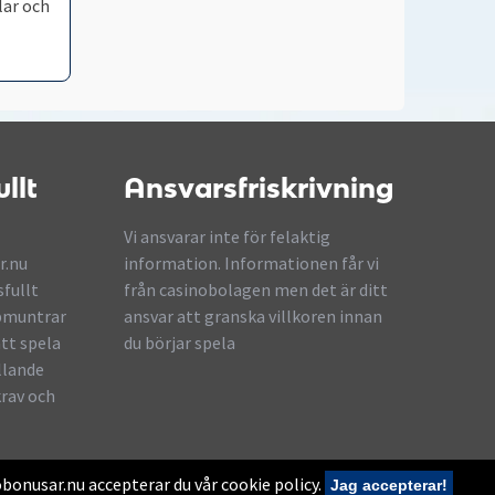
lar och
llt
Ansvarsfriskrivning
Vi ansvarar inte för felaktig
r.nu
information. Informationen får vi
sfullt
från casinobolagen men det är ditt
pmuntrar
ansvar att granska villkoren innan
att spela
du börjar spela
llande
krav och
bonusar.nu accepterar du vår cookie policy.
Jag accepterar!