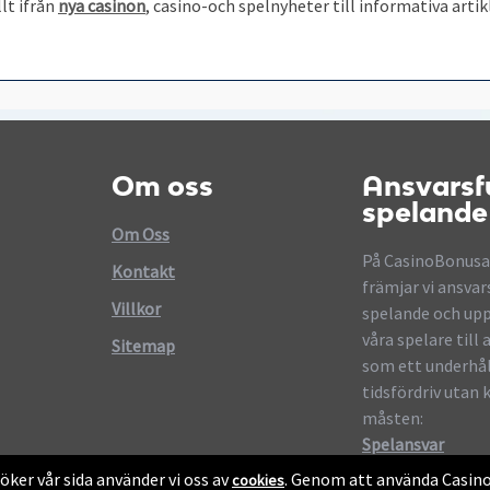
lt ifrån
nya casinon
, casino-och spelnyheter till informativa artik
Om oss
Ansvarsfu
spelande
Om Oss
På CasinoBonusa
Kontakt
främjar vi ansvar
Villkor
spelande och up
våra spelare till 
Sitemap
som ett underhå
tidsfördriv utan 
måsten:
Spelansvar
söker vår sida använder vi oss av
. Genom att använda Casino
cookies