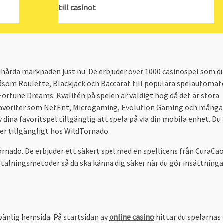
till casinot
enhårda marknaden just nu. De erbjuder över 1000 casinospel som d
 såsom Roulette, Blackjack och Baccarat till populära spelautoma
ortune Dreams. Kvalitén på spelen är väldigt hög då det är stora
r favoriter som NetEnt, Microgaming, Evolution Gaming och många 
 dina favoritspel tillgänglig att spela på via din mobila enhet. Du 
r tillgängligt hos WildTornado.
ornado. De erbjuder ett säkert spel med en spellicens från CuraCao
etalningsmetoder så du ska känna dig säker när du gör insättninga
vänlig hemsida. På startsidan av
online casino
hittar du spelarnas