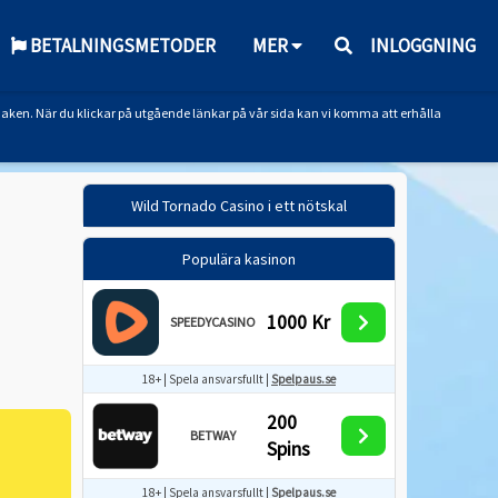
BETALNINGSMETODER
MER
INLOGGNING
 smaken. När du klickar på utgående länkar på vår sida kan vi komma att erhålla
Wild Tornado Casino i ett nötskal
Populära kasinon
1000 Kr
SPEEDYCASINO
18+ | Spela ansvarsfullt |
Spelpaus.se
200
BETWAY
Spins
18+ | Spela ansvarsfullt |
Spelpaus.se