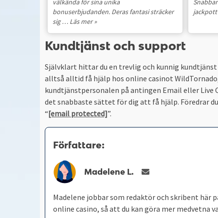
välkända för sina unika
Snabbare
bonuserbjudanden. Deras fantasi sträcker
jackpott
sig …
Läs mer »
Kundtjänst och support
Självklart hittar du en trevlig och kunnig kundtjäns
alltså alltid få hjälp hos online casinot WildTornado
kundtjänstpersonalen på antingen Email eller Live C
det snabbaste sättet för dig att få hjälp. Föredrar du
“
[email protected]
”.
Författare:
Madelene L.
Madelene jobbar som redaktör och skribent här 
online casino, så att du kan göra mer medvetna v