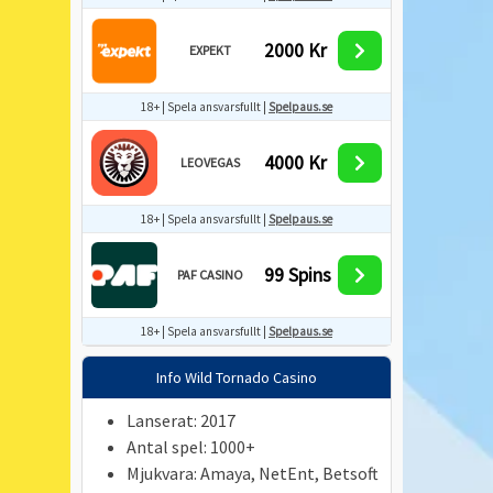
2000 Kr
EXPEKT
18+ | Spela ansvarsfullt |
Spelpaus.se
4000 Kr
LEOVEGAS
18+ | Spela ansvarsfullt |
Spelpaus.se
99 Spins
PAF CASINO
18+ | Spela ansvarsfullt |
Spelpaus.se
Info Wild Tornado Casino
Lanserat: 2017
Antal spel: 1000+
Mjukvara: Amaya, NetEnt, Betsoft