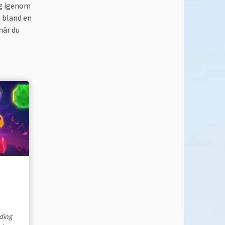
ig igenom
a bland en
när du
ding