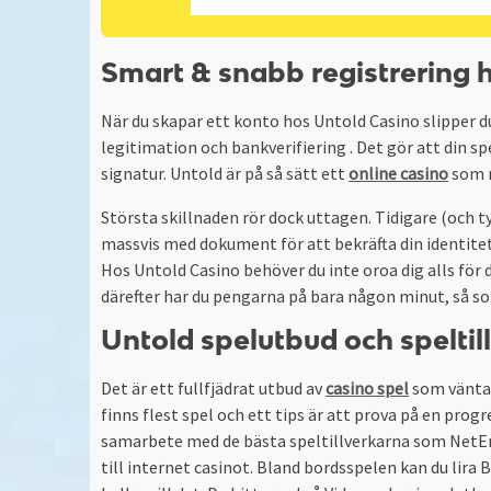
Smart & snabb registrering 
När du skapar ett konto hos Untold Casino slipper du f
legitimation och bankverifiering . Det gör att din sp
signatur. Untold är på så sätt ett
online casino
som m
Största skillnaden rör dock uttagen. Tidigare (och ty
massvis med dokument för att bekräfta din identitet.
Hos Untold Casino behöver du inte oroa dig alls för d
därefter har du pengarna på bara någon minut, så so
Untold spelutbud och speltil
Det är ett fullfjädrat utbud av
casino spel
som väntar
finns flest spel och ett tips är att prova på en pro
samarbete med de bästa speltillverkarna som NetEnt
till internet casinot. Bland bordsspelen kan du lira