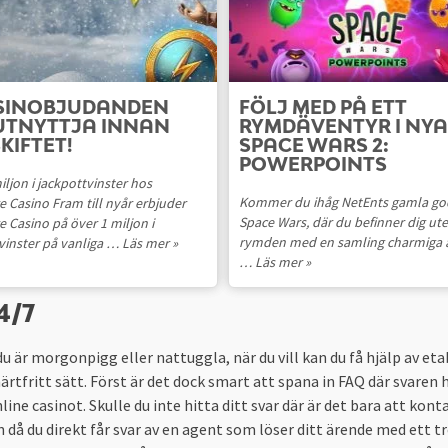
ASINOBJUDANDEN
FÖLJ MED PÅ ETT
UTNYTTJA INNAN
RYMDÄVENTYR I NYA
KIFTET!
SPACE WARS 2:
POWERPOINTS
iljon i jackpottvinster hos
Kommer du ihåg NetEnts gamla go
 Casino Fram till nyår erbjuder
Space Wars, där du befinner dig ute 
 Casino på över 1 miljon i
rymden med en samling charmiga a
vinster på vanliga …
Läs mer »
…
Läs mer »
4/7
 är morgonpigg eller nattuggla, när du vill kan du få hjälp av et
rtfritt sätt. Först är det dock smart att spana in FAQ där svaren 
ine casinot. Skulle du inte hitta ditt svar där är det bara att kont
n då du direkt får svar av en agent som löser ditt ärende med ett tr