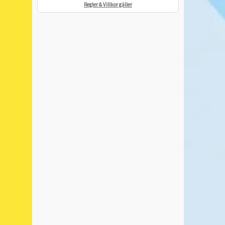
Regler & Villkor gäller