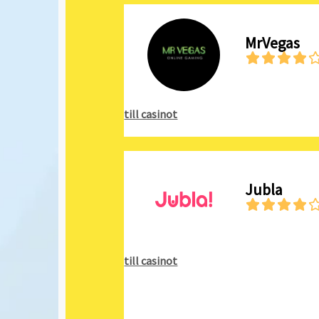
MrVegas
till casinot
Jubla
till casinot