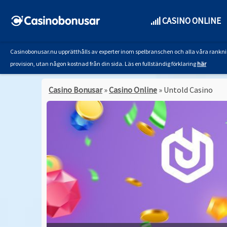
CASINO ONLINE
Casinobonusar.nu upprätthålls av experter inom spelbranschen och alla våra rankninga
provision, utan någon kostnad från din sida. Läs en fullständig förklaring
här
Casino Bonusar
»
Casino Online
»
Untold Casino