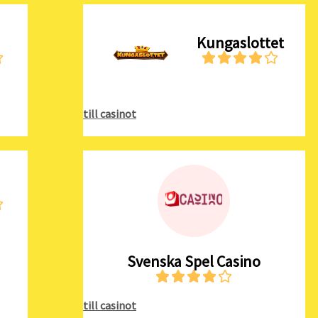
Kungaslottet
till casinot
Svenska Spel Casino
till casinot