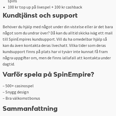
spins
100 kr top up på livespel + 100 kr cashback
Kundtjänst och support
Behöver du hjälp med något under din vistelse eller är det bara
något som du undrar över? Då kan du alltid skicka iväg ett mail
till SpinEmpires kundsupport. Vill du ha omedelbar hjälp så
kan du även kontakta deras livechatt. Vilka tider som deras
kundsupport finns på plats har vi tyvärr inte kunnat få fram
några uppgifter om, men de finns iallafall att kontakta under
dagtid.
Varför spela på SpinEmpire?
– 500+ casinospel
– Snygg design
– Bra välkomstbonus
Sammanfattning