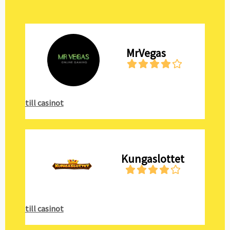
MrVegas
till casinot
Kungaslottet
till casinot