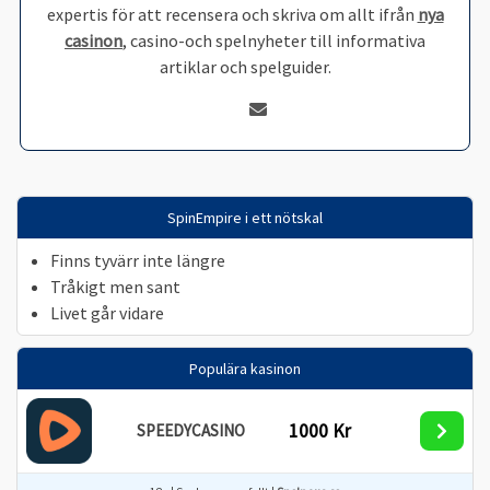
expertis för att recensera och skriva om allt ifrån
nya
casinon
, casino-och spelnyheter till informativa
artiklar och spelguider.
SpinEmpire i ett nötskal
Finns tyvärr inte längre
Tråkigt men sant
Livet går vidare
Populära kasinon
1000 Kr
SPEEDYCASINO