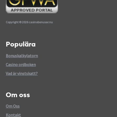
Copyright © 2026 casinobonusar.nu
Populära
Bonuskalkylatorn
Casino ordboken
Vad är vinstskatt?
Om oss
Om Oss
Kontakt