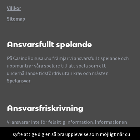
Villkor
Sitemap
Ansvarsfullt spelande
På CasinoBonusar.nu främjar vi ansvarsfullt spelande och
uppmuntrar våra spelare till att spela som ett
underhållande tidsfördriv utan krav och måsten:
Spelansvar
Ansvarsfriskrivning
Vi ansvarar inte för felaktig information. Informationen
får vi från casinobolagen men det är ditt ansvar att
I syfte att ge dig en så bra upplevelse som möjligt när du
granska villkoren innan du börjar spela