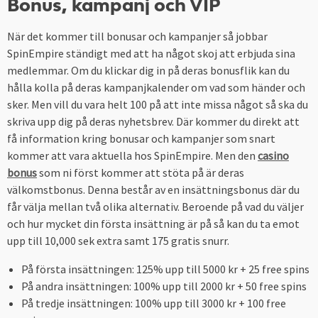
Bonus, kampanj och VIP
När det kommer till bonusar och kampanjer så jobbar
SpinEmpire ständigt med att ha något skoj att erbjuda sina
medlemmar. Om du klickar dig in på deras bonusflik kan du
hålla kolla på deras kampanjkalender om vad som händer och
sker. Men vill du vara helt 100 på att inte missa något så ska du
skriva upp dig på deras nyhetsbrev. Där kommer du direkt att
få information kring bonusar och kampanjer som snart
kommer att vara aktuella hos SpinEmpire. Men den
casino
bonus
som ni först kommer att stöta på är deras
välkomstbonus. Denna består av en insättningsbonus där du
får välja mellan två olika alternativ. Beroende på vad du väljer
och hur mycket din första insättning är på så kan du ta emot
upp till 10,000 sek extra samt 175 gratis snurr.
På första insättningen: 125% upp till 5000 kr + 25 free spins
På andra insättningen: 100% upp till 2000 kr + 50 free spins
På tredje insättningen: 100% upp till 3000 kr + 100 free