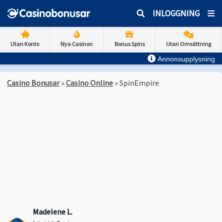
INLOGGNING
Utan Konto
Nya Casinon
Bonus Spins
Utan Omsättning
Annonsupplysning
Casino Bonusar
»
Casino Online
»
SpinEmpire
Madelene L.