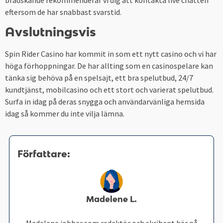
eftersom de har snabbast svarstid.
Avslutningsvis
Spin Rider Casino har kommit in som ett nytt casino och vi har
höga förhoppningar. De har allting som en casinospelare kan
tänka sig behöva på en spelsajt, ett bra spelutbud, 24/7
kundtjänst, mobilcasino och ett stort och varierat spelutbud.
Surfa in idag på deras snygga och användarvänliga hemsida
idag så kommer du inte vilja lämna.
Författare:
Madelene L.
Madelene jobbar som redaktör och skribent här på