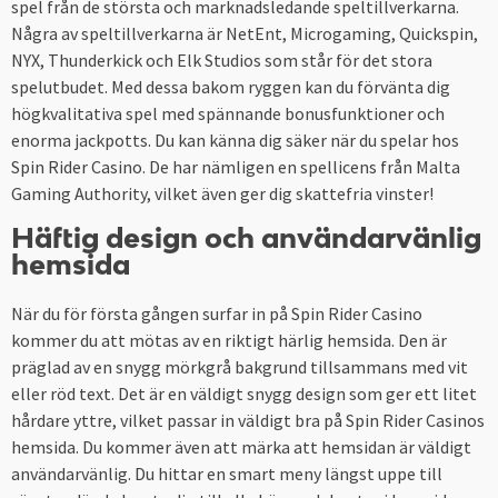
spel från de största och marknadsledande speltillverkarna.
Några av speltillverkarna är NetEnt, Microgaming, Quickspin,
NYX, Thunderkick och Elk Studios som står för det stora
spelutbudet. Med dessa bakom ryggen kan du förvänta dig
högkvalitativa spel med spännande bonusfunktioner och
enorma jackpotts. Du kan känna dig säker när du spelar hos
Spin Rider Casino. De har nämligen en spellicens från Malta
Gaming Authority, vilket även ger dig skattefria vinster!
Häftig design och användarvänlig
hemsida
När du för första gången surfar in på Spin Rider Casino
kommer du att mötas av en riktigt härlig hemsida. Den är
präglad av en snygg mörkgrå bakgrund tillsammans med vit
eller röd text. Det är en väldigt snygg design som ger ett litet
hårdare yttre, vilket passar in väldigt bra på Spin Rider Casinos
hemsida. Du kommer även att märka att hemsidan är väldigt
användarvänlig. Du hittar en smart meny längst uppe till