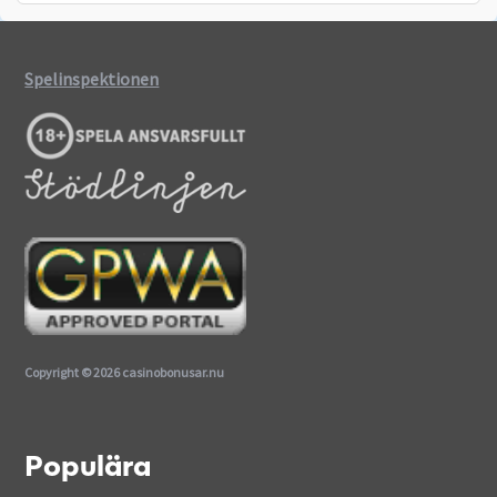
Spelinspektionen
Copyright © 2026 casinobonusar.nu
Populära