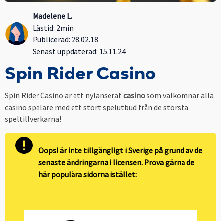
Madelene L.
Lästid: 2min
Publicerad: 28.02.18
Senast uppdaterad: 15.11.24
Spin Rider Casino
Spin Rider Casino är ett nylanserat
casino
som välkomnar alla
casino spelare med ett stort spelutbud från de största
speltillverkarna!
Oops! är inte tillgängligt i Sverige på grund av de
senaste ändringarna i licensen. Prova gärna de
här populära sidorna istället: