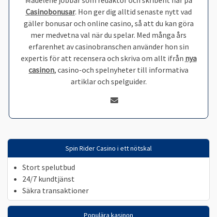
Casinobonusar
. Hon ger dig alltid senaste nytt vad
gäller bonusar och online casino, så att du kan göra
mer medvetna val när du spelar. Med många års
erfarenhet av casinobranschen använder hon sin
expertis för att recensera och skriva om allt ifrån
nya
casinon
, casino-och spelnyheter till informativa
artiklar och spelguider.
Spin Rider Casino i ett nötskal
Stort spelutbud
24/7 kundtjänst
Säkra transaktioner
Populära kasinon