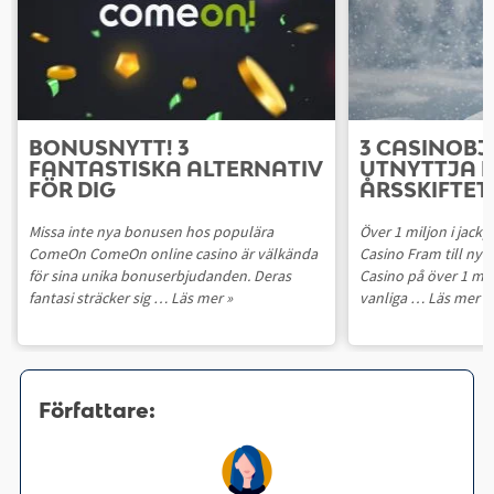
BONUSNYTT! 3
3 CASINOB
FANTASTISKA ALTERNATIV
UTNYTTJA 
FÖR DIG
ÅRSSKIFTET
Missa inte nya bonusen hos populära
Över 1 miljon i jack
ComeOn ComeOn online casino är välkända
Casino Fram till nyå
för sina unika bonuserbjudanden. Deras
Casino på över 1 mil
fantasi sträcker sig …
Läs mer »
vanliga …
Läs mer »
Författare: