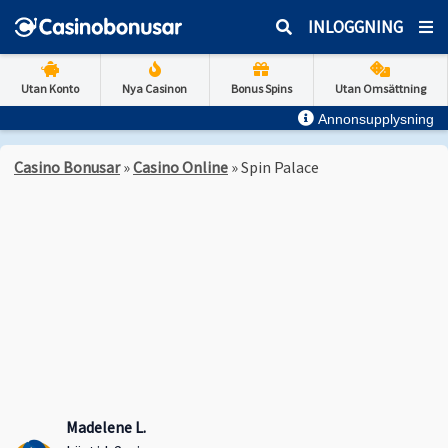
INLOGGNING
Utan Konto
Nya Casinon
Bonus Spins
Utan Omsättning
Annonsupplysning
Casino Bonusar
»
Casino Online
»
Spin Palace
Madelene L.