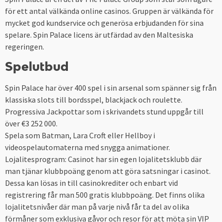
för ett antal välkända online casinos. Gruppen är välkända för
mycket god kundservice och generösa erbjudanden för sina
spelare. Spin Palace licens är utfärdad av den Maltesiska
regeringen.
Spelutbud
Spin Palace har över 400 spel i sin arsenal som spänner sig från
klassiska slots till bordsspel, blackjack och roulette.
Progressiva Jackpottar som i skrivandets stund uppgår till
över €3 252 000.
Spela som Batman, Lara Croft eller Hellboy i
videospelautomaterna med snygga animationer.
Lojalitesprogram: Casinot har sin egen lojalitetsklubb där
man tjänar klubbpoäng genom att göra satsningar i casinot.
Dessa kan lösas in till casinokrediter och enbart vid
registrering får man 500 gratis klubbpoäng. Det finns olika
lojalitetsnivåer där man på varje nivå får ta del av olika
förmåner som exklusiva gåvor och resor för att möta sin VIP