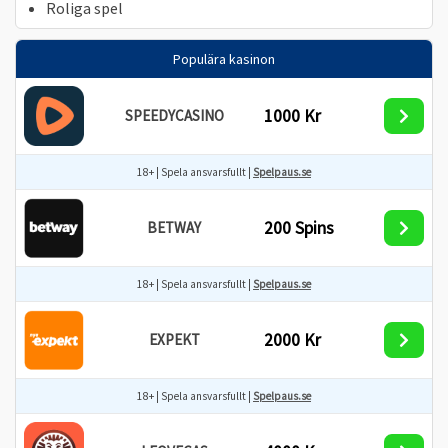
Roliga spel
Populära kasinon
1000 Kr
SPEEDYCASINO
18+ | Spela ansvarsfullt |
Spelpaus.se
200 Spins
BETWAY
18+ | Spela ansvarsfullt |
Spelpaus.se
2000 Kr
EXPEKT
18+ | Spela ansvarsfullt |
Spelpaus.se