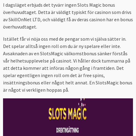
I dagsläget erbjuds det tyvärr ingen Slots Magic bonus
överhuvudtaget. Detta är väldigt typiskt för casinon som drivs
av SkillOnNet LTD, och väldigt få av deras casinon har en bonus
överhuvudtaget.
Istället får vi nöja oss med de pengar som vi själva sätter in.
Det spelar alltså ingen roll om du är ny spelare eller inte.
Avsaknaden av en SlotsMagic välkomstbonus sänker förstås
vår helhetsupplevelse på casinot. Vi håller dock tummarna på
att detta kommer att införas någon gång i framtiden. Det
spelar egentligen ingen roll om det är free spins,
insättningsbonus eller något helt annat. En SlotsMagic bonus
är något vi verkligen hoppas på.