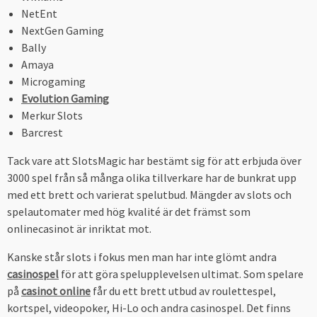
NetEnt
NextGen Gaming
Bally
Amaya
Microgaming
Evolution Gaming
Merkur Slots
Barcrest
Tack vare att SlotsMagic har bestämt sig för att erbjuda över
3000 spel från så många olika tillverkare har de bunkrat upp
med ett brett och varierat spelutbud. Mängder av slots och
spelautomater med hög kvalité är det främst som
onlinecasinot är inriktat mot.
Kanske står slots i fokus men man har inte glömt andra
casinospel
för att göra spelupplevelsen ultimat. Som spelare
på
casinot online
får du ett brett utbud av roulettespel,
kortspel, videopoker, Hi-Lo och andra casinospel. Det finns