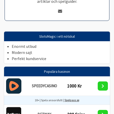
artiklar och spelguider.
SlotsMagic i ett nötskal
Enormt utbud
Modern sajt
Perfekt kundservice
Populära kasinon
1000 Kr
SPEEDYCASINO
18+ | Spela ansvarsfullt |
Spelpaus.se