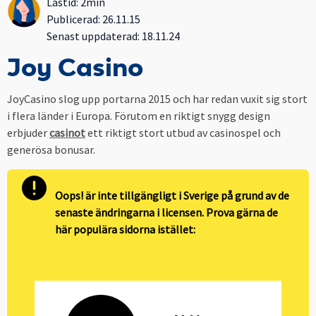
Lästid: 2min
Publicerad: 26.11.15
Senast uppdaterad: 18.11.24
Joy Casino
JoyCasino slog upp portarna 2015 och har redan vuxit sig stort
i flera länder i Europa. Förutom en riktigt snygg design
erbjuder
casinot
ett riktigt stort utbud av casinospel och
generösa bonusar.
Oops! är inte tillgängligt i Sverige på grund av de
senaste ändringarna i licensen. Prova gärna de
här populära sidorna istället: