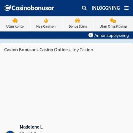
INLOGGNING
Utan Konto
Nya Casinon
Bonus Spins
Utan Omsättning
Annonsupplysning
Casino Bonusar
»
Casino Online
»
Joy Casino
Madelene L.