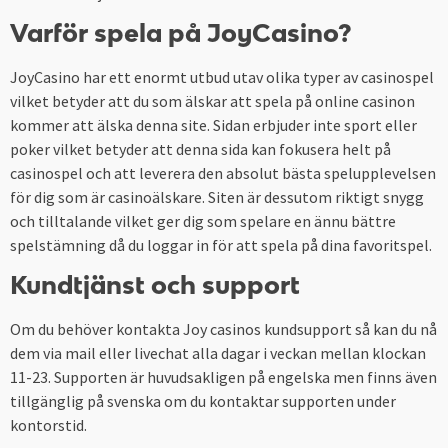
Varför spela på JoyCasino?
JoyCasino har ett enormt utbud utav olika typer av casinospel
vilket betyder att du som älskar att spela på online casinon
kommer att älska denna site. Sidan erbjuder inte sport eller
poker vilket betyder att denna sida kan fokusera helt på
casinospel och att leverera den absolut bästa spelupplevelsen
för dig som är casinoälskare. Siten är dessutom riktigt snygg
och tilltalande vilket ger dig som spelare en ännu bättre
spelstämning då du loggar in för att spela på dina favoritspel.
Kundtjänst och support
Om du behöver kontakta Joy casinos kundsupport så kan du nå
dem via mail eller livechat alla dagar i veckan mellan klockan
11-23. Supporten är huvudsakligen på engelska men finns även
tillgänglig på svenska om du kontaktar supporten under
kontorstid.