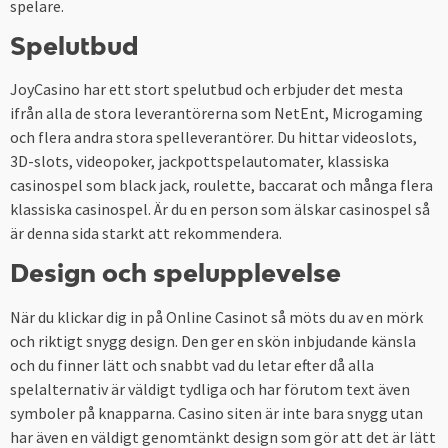
spelare.
Spelutbud
JoyCasino har ett stort spelutbud och erbjuder det mesta
ifrån alla de stora leverantörerna som NetEnt, Microgaming
och flera andra stora spelleverantörer. Du hittar videoslots,
3D-slots, videopoker, jackpottspelautomater, klassiska
casinospel som black jack, roulette, baccarat och många flera
klassiska casinospel. Är du en person som älskar casinospel så
är denna sida starkt att rekommendera.
Design och spelupplevelse
När du klickar dig in på Online Casinot så möts du av en mörk
och riktigt snygg design. Den ger en skön inbjudande känsla
och du finner lätt och snabbt vad du letar efter då alla
spelalternativ är väldigt tydliga och har förutom text även
symboler på knapparna. Casino siten är inte bara snygg utan
har även en väldigt genomtänkt design som gör att det är lätt