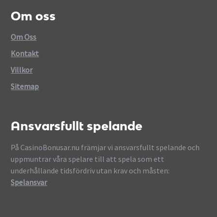
Om oss
Om Oss
Kontakt
Villkor
Sitemap
Ansvarsfullt spelande
På CasinoBonusar.nu främjar vi ansvarsfullt spelande och
uppmuntrar våra spelare till att spela som ett
underhållande tidsfördriv utan krav och måsten:
Spelansvar