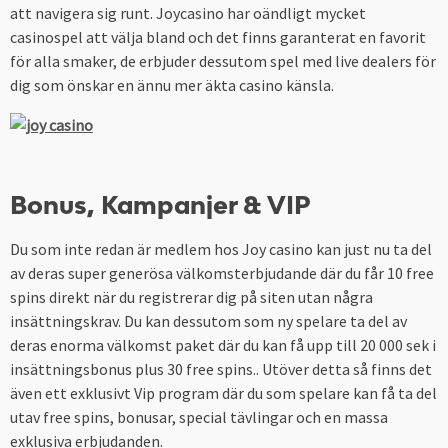
att navigera sig runt. Joycasino har oändligt mycket
casinospel att välja bland och det finns garanterat en favorit
för alla smaker, de erbjuder dessutom spel med live dealers för
dig som önskar en ännu mer äkta casino känsla.
Bonus, Kampanjer & VIP
Du som inte redan är medlem hos Joy casino kan just nu ta del
av deras super generösa välkomsterbjudande där du får 10 free
spins direkt när du registrerar dig på siten utan några
insättningskrav. Du kan dessutom som ny spelare ta del av
deras enorma välkomst paket där du kan få upp till 20 000 sek i
insättningsbonus plus 30 free spins.. Utöver detta så finns det
även ett exklusivt Vip program där du som spelare kan få ta del
utav free spins, bonusar, special tävlingar och en massa
exklusiva erbjudanden.