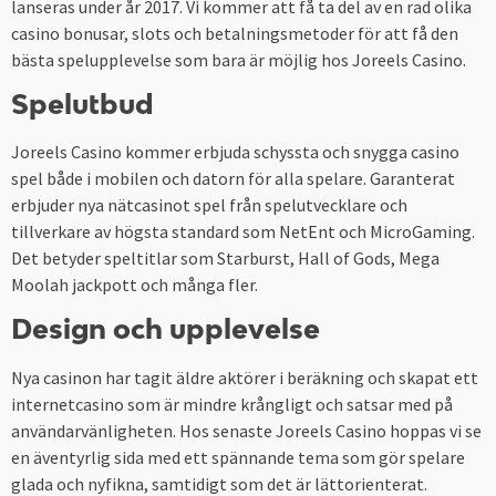
lanseras under år 2017. Vi kommer att få ta del av en rad olika
casino bonusar, slots och betalningsmetoder för att få den
bästa spelupplevelse som bara är möjlig hos Joreels Casino.
Spelutbud
Joreels Casino kommer erbjuda schyssta och snygga casino
spel både i mobilen och datorn för alla spelare. Garanterat
erbjuder nya nätcasinot spel från spelutvecklare och
tillverkare av högsta standard som NetEnt och MicroGaming.
Det betyder speltitlar som Starburst, Hall of Gods, Mega
Moolah jackpott och många fler.
Design och upplevelse
Nya casinon har tagit äldre aktörer i beräkning och skapat ett
internetcasino som är mindre krångligt och satsar med på
användarvänligheten. Hos senaste Joreels Casino hoppas vi se
en äventyrlig sida med ett spännande tema som gör spelare
glada och nyfikna, samtidigt som det är lättorienterat.