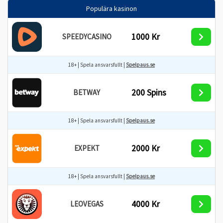
Populära kasinon
1000 Kr
SPEEDYCASINO
18+ | Spela ansvarsfullt |
Spelpaus.se
200 Spins
BETWAY
18+ | Spela ansvarsfullt |
Spelpaus.se
2000 Kr
EXPEKT
18+ | Spela ansvarsfullt |
Spelpaus.se
4000 Kr
LEOVEGAS