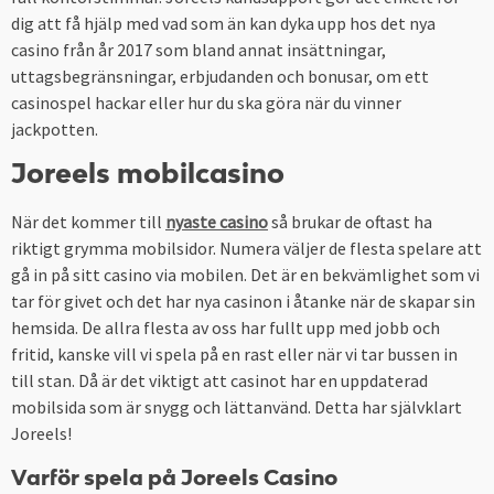
dig att få hjälp med vad som än kan dyka upp hos det nya
casino från år 2017 som bland annat insättningar,
uttagsbegränsningar, erbjudanden och bonusar, om ett
casinospel hackar eller hur du ska göra när du vinner
jackpotten.
Joreels mobilcasino
När det kommer till
nyaste casino
så brukar de oftast ha
riktigt grymma mobilsidor. Numera väljer de flesta spelare att
gå in på sitt casino via mobilen. Det är en bekvämlighet som vi
tar för givet och det har nya casinon i åtanke när de skapar sin
hemsida. De allra flesta av oss har fullt upp med jobb och
fritid, kanske vill vi spela på en rast eller när vi tar bussen in
till stan. Då är det viktigt att casinot har en uppdaterad
mobilsida som är snygg och lättanvänd. Detta har självklart
Joreels!
Varför spela på Joreels Casino