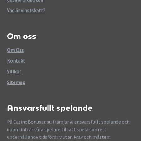
Vad är vinstskatt?
Om oss
Om Oss
Kontakt
Villkor
Sitemap
Ansvarsfullt spelande
På CasinoBonusar.nu främjar vi ansvarsfullt spelande och
uppmuntrar våra spelare till att spela som ett
underhållande tidsfördriv utan krav och måsten: