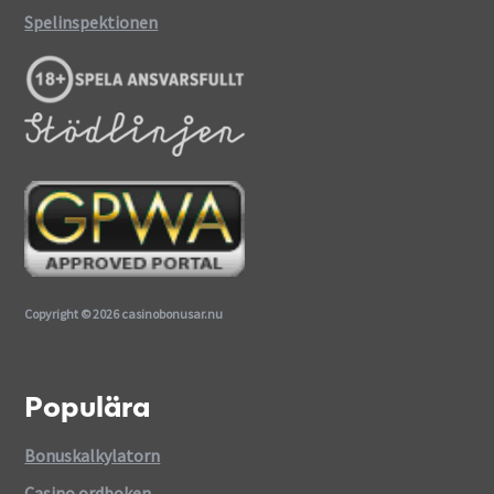
Spelinspektionen
Copyright © 2026 casinobonusar.nu
Populära
Bonuskalkylatorn
Casino ordboken