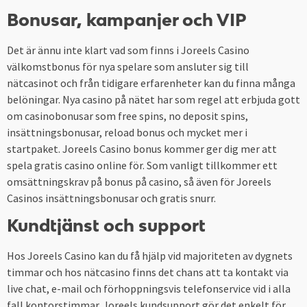
Bonusar, kampanjer och VIP
Det är ännu inte klart vad som finns i Joreels Casino
välkomstbonus för nya spelare som ansluter sig till
nätcasinot och från tidigare erfarenheter kan du finna många
belöningar. Nya casino på nätet har som regel att erbjuda gott
om casinobonusar som free spins, no deposit spins,
insättningsbonusar, reload bonus och mycket mer i
startpaket. Joreels Casino bonus kommer ger dig mer att
spela gratis casino online för. Som vanligt tillkommer ett
omsättningskrav på bonus på casino, så även för Joreels
Casinos insättningsbonusar och gratis snurr.
Kundtjänst och support
Hos Joreels Casino kan du få hjälp vid majoriteten av dygnets
timmar och hos nätcasino finns det chans att ta kontakt via
live chat, e-mail och förhoppningsvis telefonservice vid i alla
fall kontorstimmar. Joreels kundsupport gör det enkelt för