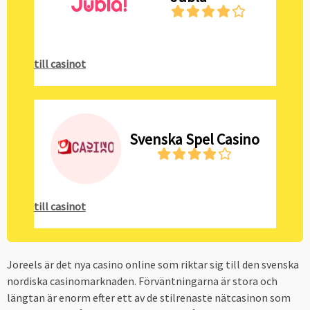
till casinot
Svenska Spel Casino
till casinot
Joreels är det nya casino online som riktar sig till den svenska
nordiska casinomarknaden. Förväntningarna är stora och
längtan är enorm efter ett av de stilrenaste nätcasinon som