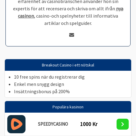
erfarenhet av casinobranschen använder hon sin
expertis för att recensera och skriva om allt ifrån
nya
casinon
, casino-och spelnyheter till informativa
artiklar och spelguider.
Breakout Casino i ett nötskal
10 free spins när du registrerar dig
Enkel men snygg design
Insättningsbonus på 200%
Populära kasinon
1000 Kr
SPEEDYCASINO