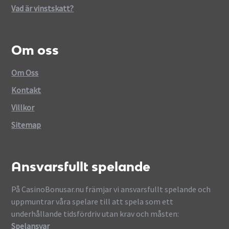
Vad är vinstskatt?
Om oss
Om Oss
Kontakt
Villkor
Sitemap
Ansvarsfullt spelande
På CasinoBonusar.nu främjar vi ansvarsfullt spelande och
uppmuntrar våra spelare till att spela som ett
underhållande tidsfördriv utan krav och måsten:
Spelansvar