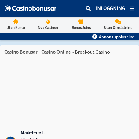
INLOGGNING
Utan Konto
Nya Casinon
Bonus Spins
Utan Omsättning
Annonsupplysning
Casino Bonusar
»
Casino Online
»
Breakout Casino
Madelene L.