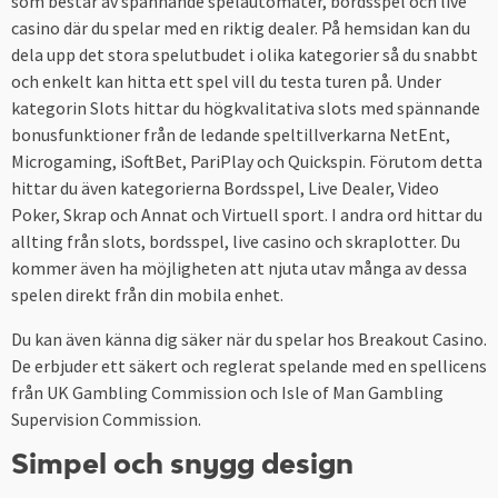
som består av spännande spelautomater, bordsspel och live
casino där du spelar med en riktig dealer. På hemsidan kan du
dela upp det stora spelutbudet i olika kategorier så du snabbt
och enkelt kan hitta ett spel vill du testa turen på. Under
kategorin Slots hittar du högkvalitativa slots med spännande
bonusfunktioner från de ledande speltillverkarna NetEnt,
Microgaming, iSoftBet, PariPlay och Quickspin. Förutom detta
hittar du även kategorierna Bordsspel, Live Dealer, Video
Poker, Skrap och Annat och Virtuell sport. I andra ord hittar du
allting från slots, bordsspel, live casino och skraplotter. Du
kommer även ha möjligheten att njuta utav många av dessa
spelen direkt från din mobila enhet.
Du kan även känna dig säker när du spelar hos Breakout Casino.
De erbjuder ett säkert och reglerat spelande med en spellicens
från UK Gambling Commission och Isle of Man Gambling
Supervision Commission.
Simpel och snygg design