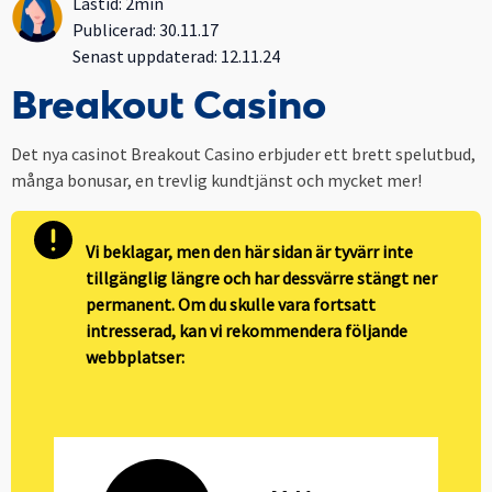
Lästid: 2min
Publicerad: 30.11.17
Senast uppdaterad: 12.11.24
Breakout Casino
Det nya casinot Breakout Casino erbjuder ett brett spelutbud,
många bonusar, en trevlig kundtjänst och mycket mer!
Vi beklagar, men den här sidan är tyvärr inte
tillgänglig längre och har dessvärre stängt ner
permanent. Om du skulle vara fortsatt
intresserad, kan vi rekommendera följande
webbplatser: