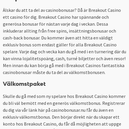
Älskar du att ta del av casinobonusar? Då är Breakout Casino
ett casino för dig. Breakout Casino har spännande och
generösa bonusar för nästan varje dag i veckan. Dessa
inkluderar allting från free spins, insättningsbonusar och
cash-back bonusar. Du kommer även att hitta en väldigt
exklusiv bonus som endast gäller för alla Breakout Casino
spelare. Varje dag och vecka kan du gå med i en turnering där du
kan vinna lojalitetspoäng, cash, turné biljetter och även resor!
Men innan du kan börja gå med i Breakout Casinos fantastiska
casinobonusar måste du ta del av välkomstbonusen.
Välkomstpaket
Skulle du gå med som ny spelare hos Breakout Casino kommer
du bli väl bemött med en generös välkomstbonus. Registrerar
du dig via vår länk här på casinobonusar.nu får du även en
exklusiv välkomstbonus. Den börjar direkt när du skapar ett
konto hos Breakout Casino, du får då möjligheten att uppge