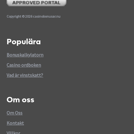
Copyright © 2026 casinobonusar.nu
Populära
Bonuskalkylatorn
Casino ordboken
Vad är vinstskatt?
Om oss
Om Oss
Kontakt
Villkor