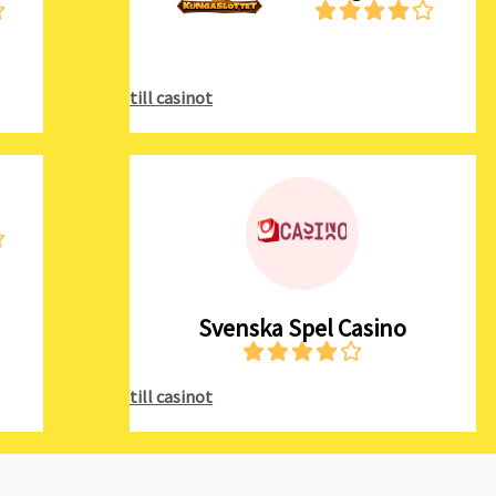
till casinot
Svenska Spel Casino
till casinot