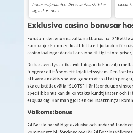
bonuserbjudanden. Deras fantasi sträcker
jackpott
sig …
Läs mer »
Exklusiva casino bonusar ho
Förutom den enorma välkomstbonus har 24Bettle även 
kampanjer kommer du att hitta erbjudanden för nästa
casinotävlingar där du kan vinna riktigt stora priser
Du har även fyra olika avdelningar du kan välja mell
fungerar alltså som ett lojalitetssytem. Den första
att vara en aktiv spelare, genom att sätta in pengar, 
ska du istället välja “SLOTS”. Här låser du upp vinster
specifik bonus kan du kontakta kundtjänsten och frå
erbjuda dig. Har man gjort en del insättningar kom
Välkomstbonus
24 Bettle har väldigt exklusiva och underhållande c
kommer att bli förvånad över är 24 Bettles välkomstb