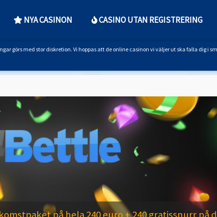
NYA CASINON
CASINO UTAN REGISTRERING
r görs med stor diskretion. Vi hoppas att de online casinon vi väljer ut ska falla dig i
älkomstpaket på hela 240 euro + 240 gratissnurr på d