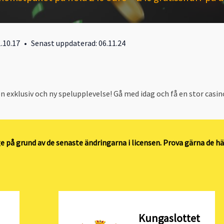
1.10.17
•
Senast uppdaterad: 06.11.24
n exklusiv och ny spelupplevelse! Gå med idag och få en stor casi
ige på grund av de senaste ändringarna i licensen. Prova gärna de hä
Kungaslottet