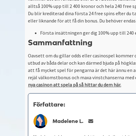
alltså 100% upp till 2 400 kronor och hela 240 free sp
Du blir krediterad dina första 24 free spins efter d
eller liknande för att få din bonus. Du behöver endas
Första insättningen ger dig 100% upp till 240 
Sammanfattning
Oavsett om du gillar odds eller casinospel kommer du
utbud av båda delar och kan därmed bjuda på högklas
att få mycket spel för pengarna är det här ännu en a
rejäl välkomstbonus och maxa vinstchanserna med en 
nya casinon att spela på så hittar du dem här.
Författare:
Madelene L.