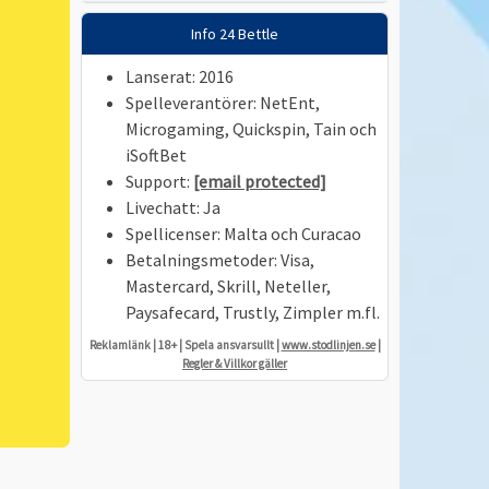
Info 24 Bettle
Lanserat: 2016
Spelleverantörer: NetEnt,
Microgaming, Quickspin, Tain och
iSoftBet
Support:
[email protected]
Livechatt: Ja
Spellicenser: Malta och Curacao
Betalningsmetoder: Visa,
Mastercard, Skrill, Neteller,
Paysafecard, Trustly, Zimpler m.fl.
Reklamlänk | 18+ | Spela ansvarsullt |
www.stodlinjen.se
|
Regler & Villkor gäller