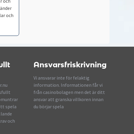
ar och
vänder
lar och
llt
Ansvarsfriskrivning
Vi ansvarar inte för felaktig
r.nu
information. Informationen får vi
sfullt
från casinobolagen men det är ditt
pmuntrar
ansvar att granska villkoren innan
att spela
du börjar spela
llande
krav och