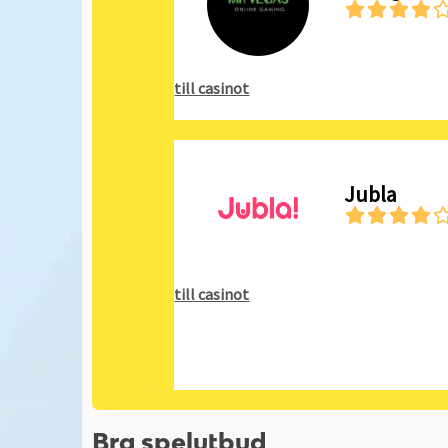
till casinot
Jubla
till casinot
Bra spelutbud